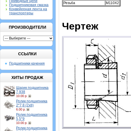
Приводные цепи
Резьба
M110X2
Подшипниковая смазка
Конвейерная лента на
транспортеры
Чертеж
ПРОИЗВОДИТЕЛИ
ССЫЛКИ
Подшипники качения
ХИТЫ ПРОДАЖ
Шарик подшипника
7,938
10.00 р.
Ролик подшипника
2*7,8 (2х8)
6.00 р.
Ролик подшипника
5,5*9
10.00 р.
Ролик подшипника