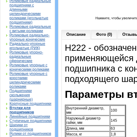
Роликовые радиальные
подшипники с
длинными
цилиндрическими
роликами (игольчатые
Нажмите, чтобы увеличит
подшипники)
Роликовые радиальные
с витыми роликами
Описание
Фото (0)
Отзывы
Роликовые радиально-
упорные конические
Радиально-упорные
H222 - обозначен
игольчатые (РИК)
Роликовые упорно-
применяющейся д
радиальные
сферические
Роликовые упорные с
подшипника с ко
коническими роликами
Роликовые упорные с
подходящего шар
короткими
цилиндрическими
роликами
Параметры вт
Подшипники
скольжения
(шарнирные)
Корпусные подшипники
Втулки для
Внутренний диаметр,
100
подшипников
мм
Линейные подшипники
Наружный диаметр
145
Ступичные подшипники
гайки, мм
Шарики от
Длина, мм
63
подшипников
Ролики от подшипников
Масса, кг
1,8