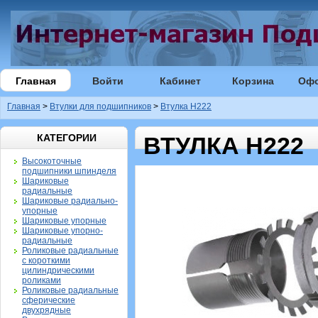
Главная
Войти
Кабинет
Корзина
Оф
Главная
>
Втулки для подшипников
>
Втулка H222
КАТЕГОРИИ
ВТУЛКА H222
Высокоточные
подшипники шпинделя
Шариковые
радиальные
Шариковые радиально-
упорные
Шариковые упорные
Шариковые упорно-
радиальные
Роликовые радиальные
с короткими
цилиндрическими
роликами
Роликовые радиальные
сферические
двухрядные