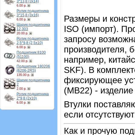
3*13,8 (3х14)
6.00 р.
Ролик подшипника
3*15,8 (3х16)
Размеры и конст
6.00 р.
Шарик подшипника
ISO (импорт). Пр
12,303
20.00 р.
запросу возможна
Ролик подшипника
2,5*9,8 (2,5х10)
производителя, б
6.00 р.
Подшипник 8100
(51100)
например, китайс
42.00 р.
Подшипник 180206
SKF). В комплект
(6206-2RS)
135.00 р.
фиксирующее уст
Шарик подшипника
2
(MB22) - изделие
2.00 р.
Ролик подшипника
2*9,8 (2х10)
Втулки поставляю
6.00 р.
если отсутствуют
Как и прочую по