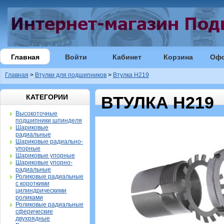
Главная
Войти
Кабинет
Корзина
Оф
Главная
>
Втулки для подшипников
>
Втулка H219
КАТЕГОРИИ
ВТУЛКА H219
Высокоточные
подшипники шпинделя
Шариковые
радиальные
Шариковые радиально-
упорные
Шариковые упорные
Шариковые упорно-
радиальные
Роликовые радиальные
с короткими
цилиндрическими
роликами
Роликовые радиальные
сферические
двухрядные