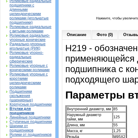
Роликовые радиальные
подшипники с
длинными
цилиндрическими
роликами (игольчатые
Нажмите, чтобы увеличит
подшипники)
Роликовые радиальные
с витыми роликами
Описание
Фото (0)
Отзывы
Роликовые радиально-
упорные конические
Радиально-упорные
H219 - обозначен
игольчатые (РИК)
Роликовые упорно-
применяющейся д
радиальные
сферические
Роликовые упорные с
подшипника с ко
коническими роликами
Роликовые упорные с
подходящего шар
короткими
цилиндрическими
роликами
Параметры вт
Подшипники
скольжения
(шарнирные)
Корпусные подшипники
Втулки для
Внутренний диаметр, мм
85
подшипников
Наружный диаметр
125
Линейные подшипники
гайки, мм
Ступичные подшипники
Длина, мм
55
Шарики от
подшипников
Масса, кг
1,25
Ролики от подшипников
Резьба
M95X2