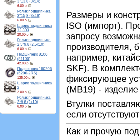
3*13,8 (3х14)
6.00 р.
Ролик подшипника
Размеры и конст
3*15,8 (3х16)
6.00 р.
ISO (импорт). Пр
Шарик подшипника
12,303
запросу возможна
20.00 р.
Ролик подшипника
производителя, б
2,5*9,8 (2,5х10)
6.00 р.
Подшипник 8100
например, китайс
(51100)
42.00 р.
SKF). В комплект
Подшипник 180206
(6206-2RS)
фиксирующее уст
135.00 р.
Шарик подшипника
(MB19) - изделие
2
2.00 р.
Ролик подшипника
Втулки поставляю
2*9,8 (2х10)
6.00 р.
если отсутствуют
Как и прочую по