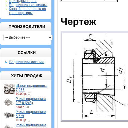
Приводные цепи
Подшипниковая смазка
Конвейерная лента на
транспортеры
Чертеж
ПРОИЗВОДИТЕЛИ
ССЫЛКИ
Подшипники качения
ХИТЫ ПРОДАЖ
Шарик подшипника
7,938
10.00 р.
Ролик подшипника
2*7,8 (2х8)
6.00 р.
Ролик подшипника
5,5*9
10.00 р.
Ролик подшипника