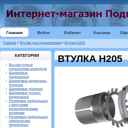
Главная
Войти
Кабинет
Корзина
Оф
Главная
>
Втулки для подшипников
>
Втулка H205
КАТЕГОРИИ
ВТУЛКА H205
Высокоточные
подшипники шпинделя
Шариковые
радиальные
Шариковые радиально-
упорные
Шариковые упорные
Шариковые упорно-
радиальные
Роликовые радиальные
с короткими
цилиндрическими
роликами
Роликовые радиальные
сферические
двухрядные