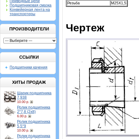
Приводные цепи
Резьба
M25X1,5
Подшипниковая смазка
Конвейерная лента на
транспортеры
Чертеж
ПРОИЗВОДИТЕЛИ
ССЫЛКИ
Подшипники качения
ХИТЫ ПРОДАЖ
Шарик подшипника
7,938
10.00 р.
Ролик подшипника
2*7,8 (2х8)
6.00 р.
Ролик подшипника
5,5*9
10.00 р.
Ролик подшипника