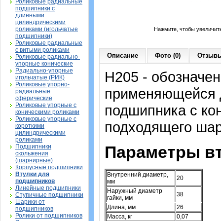
Роликовые радиальные
подшипники с
длинными
цилиндрическими
роликами (игольчатые
Нажмите, чтобы увеличит
подшипники)
Роликовые радиальные
с витыми роликами
Описание
Фото (0)
Отзывы
Роликовые радиально-
упорные конические
Радиально-упорные
H205 - обозначен
игольчатые (РИК)
Роликовые упорно-
применяющейся д
радиальные
сферические
Роликовые упорные с
подшипника с ко
коническими роликами
Роликовые упорные с
подходящего шар
короткими
цилиндрическими
роликами
Параметры вт
Подшипники
скольжения
(шарнирные)
Корпусные подшипники
Втулки для
Внутренний диаметр,
20
подшипников
мм
Линейные подшипники
Наружный диаметр
38
Ступичные подшипники
гайки, мм
Шарики от
Длина, мм
26
подшипников
Ролики от подшипников
Масса, кг
0,07