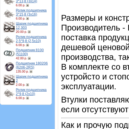
3*13,8 (3х14)
6.00 р.
Ролик подшипника
3*15,8 (3х16)
Размеры и конст
6.00 р.
Шарик подшипника
Производитель - 
12,303
20.00 р.
поставка продукц
Ролик подшипника
2,5*9,8 (2,5х10)
дешевой ценовой 
6.00 р.
Подшипник 8100
(51100)
производства, та
42.00 р.
Подшипник 180206
В комплекте со 
(6206-2RS)
135.00 р.
устройсто и стоп
Шарик подшипника
2
эксплуатации.
2.00 р.
Ролик подшипника
2*9,8 (2х10)
Втулки поставляю
6.00 р.
если отсутствуют
Как и прочую по