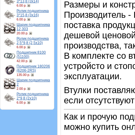
3*13,8 (3х14)
Размеры и конст
6.00 р.
Ролик подшипника
Производитель - 
3*15,8 (3х16)
6.00 р.
поставка продукц
Шарик подшипника
12,303
дешевой ценовой 
20.00 р.
Ролик подшипника
производства, та
2,5*9,8 (2,5х10)
6.00 р.
Подшипник 8100
В комплекте со 
(51100)
42.00 р.
устройсто и стоп
Подшипник 180206
(6206-2RS)
эксплуатации.
135.00 р.
Шарик подшипника
2
Втулки поставляю
2.00 р.
Ролик подшипника
если отсутствуют
2*9,8 (2х10)
6.00 р.
Как и прочую по
можно купить онл