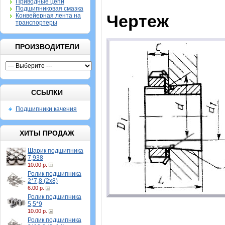
Приводные цепи
Подшипниковая смазка
Чертеж
Конвейерная лента на
транспортеры
ПРОИЗВОДИТЕЛИ
ССЫЛКИ
Подшипники качения
ХИТЫ ПРОДАЖ
Шарик подшипника
7,938
10.00 р.
Ролик подшипника
2*7,8 (2х8)
6.00 р.
Ролик подшипника
5,5*9
10.00 р.
Ролик подшипника