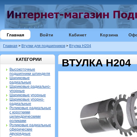
Главная
Войти
Кабинет
Корзина
Оф
Главная
>
Втулки для подшипников
>
Втулка H204
КАТЕГОРИИ
ВТУЛКА H204
Высокоточные
подшипники шпинделя
Шариковые
радиальные
Шариковые радиально-
упорные
Шариковые упорные
Шариковые упорно-
радиальные
Роликовые радиальные
с короткими
цилиндрическими
роликами
Роликовые радиальные
сферические
двухрядные