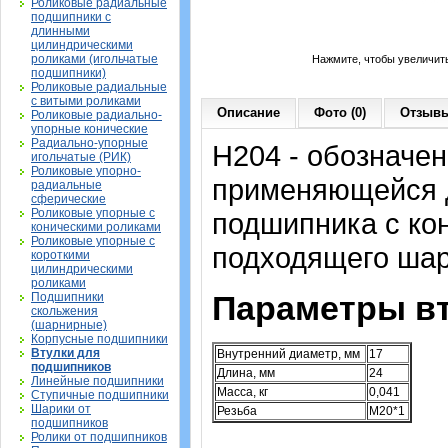
Роликовые радиальные
подшипники с
длинными
цилиндрическими
роликами (игольчатые
Нажмите, чтобы увеличит
подшипники)
Роликовые радиальные
с витыми роликами
Описание
Фото (0)
Отзывы
Роликовые радиально-
упорные конические
Радиально-упорные
H204 - обозначен
игольчатые (РИК)
Роликовые упорно-
применяющейся д
радиальные
сферические
Роликовые упорные с
подшипника с ко
коническими роликами
Роликовые упорные с
подходящего шар
короткими
цилиндрическими
роликами
Параметры вт
Подшипники
скольжения
(шарнирные)
Корпусные подшипники
Втулки для
Внутренний диаметр, мм
17
подшипников
Длина, мм
24
Линейные подшипники
Масса, кг
0,041
Ступичные подшипники
Шарики от
Резьба
M20*1
подшипников
Ролики от подшипников