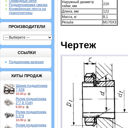
Приводные цепи
Наружный диаметр
220
Подшипниковая смазка
гайки, мм
Конвейерная лента на
Длина, мм
122
транспортеры
Масса, кг
8,1
Резьба
M170X3
ПРОИЗВОДИТЕЛИ
Чертеж
ССЫЛКИ
Подшипники качения
ХИТЫ ПРОДАЖ
Шарик подшипника
7,938
10.00 р.
Ролик подшипника
2*7,8 (2х8)
6.00 р.
Ролик подшипника
5,5*9
10.00 р.
Ролик подшипника