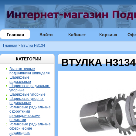
Главная
Войти
Кабинет
Корзина
Оф
Главная
>
Втулка H3134
КАТЕГОРИИ
ВТУЛКА H3134
Высокоточные
подшипники шпинделя
Шариковые
радиальные
Шариковые радиально-
упорные
Шариковые упорные
Шариковые упорно-
радиальные
Роликовые радиальные
с короткими
цилиндрическими
роликами
Роликовые радиальные
сферические
двухрядные