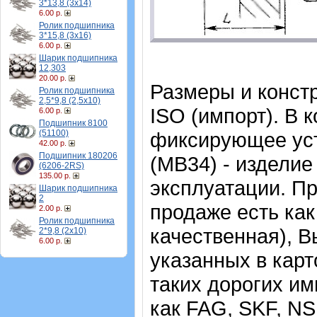
3*13,8 (3х14)
6.00 р.
Ролик подшипника
3*15,8 (3х16)
6.00 р.
Шарик подшипника
12,303
20.00 р.
Размеры и конст
Ролик подшипника
2,5*9,8 (2,5х10)
ISO (импорт). В 
6.00 р.
Подшипник 8100
(51100)
фиксирующее уст
42.00 р.
Подшипник 180206
(MB34) - изделие
(6206-2RS)
135.00 р.
эксплуатации.
Пр
Шарик подшипника
2
продаже есть как
2.00 р.
Ролик подшипника
качественная), В
2*9,8 (2х10)
6.00 р.
указанных в карт
таких дорогих и
как FAG, SKF, N