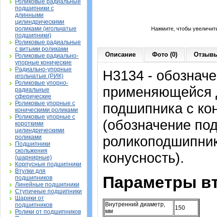
Роликовые радиальные
подшипники с
длинными
цилиндрическими
роликами (игольчатые
Нажмите, чтобы увеличит
подшипники)
Роликовые радиальные
с витыми роликами
Описание
Фото (0)
Отзывы
Роликовые радиально-
упорные конические
Радиально-упорные
H3134 - обозначе
игольчатые (РИК)
Роликовые упорно-
применяющейся д
радиальные
сферические
Роликовые упорные с
подшипника с ко
коническими роликами
Роликовые упорные с
(обозначение по
короткими
цилиндрическими
роликоподшипника
роликами
Подшипники
скольжения
конусность).
(шарнирные)
Корпусные подшипники
Втулки для
Параметры вт
подшипников
Линейные подшипники
Ступичные подшипники
Шарики от
Внутренний диаметр,
подшипников
150
мм
Ролики от подшипников