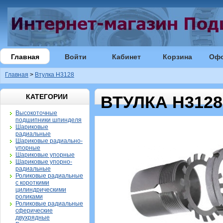
Главная
Войти
Кабинет
Корзина
Оф
Главная
>
Втулка H3128
КАТЕГОРИИ
ВТУЛКА H3128
Высокоточные
подшипники шпинделя
Шариковые
радиальные
Шариковые радиально-
упорные
Шариковые упорные
Шариковые упорно-
радиальные
Роликовые радиальные
с короткими
цилиндрическими
роликами
Роликовые радиальные
сферические
двухрядные