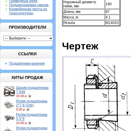
Приводные цепи
Наружный диаметр
180
Подшипниковая смазка
гайки, мм
Конвейерная лента на
Длина, мм
97
транспортеры
Масса, кг
4,1
Резьба
M140X2
ПРОИЗВОДИТЕЛИ
Чертеж
ССЫЛКИ
Подшипники качения
ХИТЫ ПРОДАЖ
Шарик подшипника
7,938
10.00 р.
Ролик подшипника
2*7,8 (2х8)
6.00 р.
Ролик подшипника
5,5*9
10.00 р.
Ролик подшипника