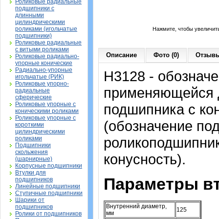
Роликовые радиальные
подшипники с
длинными
цилиндрическими
роликами (игольчатые
Нажмите, чтобы увеличит
подшипники)
Роликовые радиальные
с витыми роликами
Описание
Фото (0)
Отзывы
Роликовые радиально-
упорные конические
Радиально-упорные
H3128 - обозначе
игольчатые (РИК)
Роликовые упорно-
применяющейся д
радиальные
сферические
Роликовые упорные с
подшипника с ко
коническими роликами
Роликовые упорные с
(обозначение по
короткими
цилиндрическими
роликоподшипника
роликами
Подшипники
скольжения
конусность).
(шарнирные)
Корпусные подшипники
Втулки для
Параметры вт
подшипников
Линейные подшипники
Ступичные подшипники
Шарики от
Внутренний диаметр,
подшипников
125
мм
Ролики от подшипников