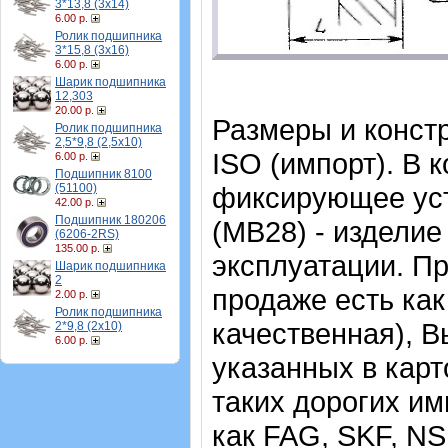
3*13,8 (3х14)
6.00 р.
Ролик подшипника
3*15,8 (3х16)
6.00 р.
Шарик подшипника
12,303
20.00 р.
Размеры и конст
Ролик подшипника
2,5*9,8 (2,5х10)
ISO (импорт). В 
6.00 р.
Подшипник 8100
(51100)
фиксирующее уст
42.00 р.
Подшипник 180206
(MB28) - изделие
(6206-2RS)
135.00 р.
эксплуатации.
Пр
Шарик подшипника
2
продаже есть как
2.00 р.
Ролик подшипника
качественная), В
2*9,8 (2х10)
6.00 р.
указанных в карт
таких дорогих и
как FAG, SKF, N