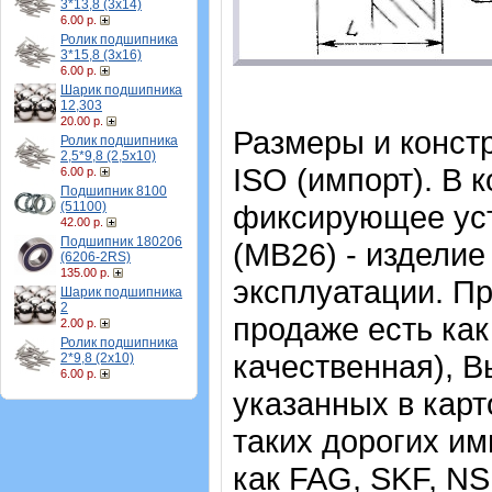
3*13,8 (3х14)
6.00 р.
Ролик подшипника
3*15,8 (3х16)
6.00 р.
Шарик подшипника
12,303
20.00 р.
Размеры и конст
Ролик подшипника
2,5*9,8 (2,5х10)
ISO (импорт). В 
6.00 р.
Подшипник 8100
(51100)
фиксирующее уст
42.00 р.
Подшипник 180206
(MB26) - изделие
(6206-2RS)
135.00 р.
эксплуатации.
Пр
Шарик подшипника
2
продаже есть как
2.00 р.
Ролик подшипника
качественная), В
2*9,8 (2х10)
6.00 р.
указанных в карт
таких дорогих и
как FAG, SKF, N