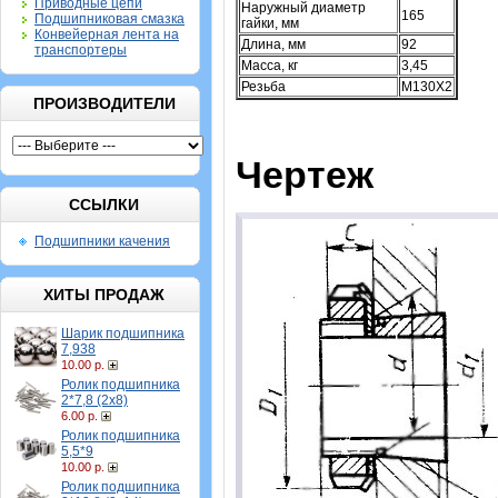
Приводные цепи
Наружный диаметр
165
Подшипниковая смазка
гайки, мм
Конвейерная лента на
Длина, мм
92
транспортеры
Масса, кг
3,45
Резьба
M130X2
ПРОИЗВОДИТЕЛИ
Чертеж
ССЫЛКИ
Подшипники качения
ХИТЫ ПРОДАЖ
Шарик подшипника
7,938
10.00 р.
Ролик подшипника
2*7,8 (2х8)
6.00 р.
Ролик подшипника
5,5*9
10.00 р.
Ролик подшипника