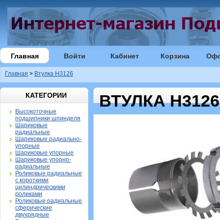
Главная
Войти
Кабинет
Корзина
Оф
Главная
>
Втулка H3126
КАТЕГОРИИ
ВТУЛКА H3126
Высокоточные
подшипники шпинделя
Шариковые
радиальные
Шариковые радиально-
упорные
Шариковые упорные
Шариковые упорно-
радиальные
Роликовые радиальные
с короткими
цилиндрическими
роликами
Роликовые радиальные
сферические
двухрядные