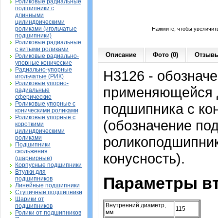
Роликовые радиальные
подшипники с
длинными
цилиндрическими
роликами (игольчатые
Нажмите, чтобы увеличит
подшипники)
Роликовые радиальные
с витыми роликами
Описание
Фото (0)
Отзывы
Роликовые радиально-
упорные конические
Радиально-упорные
H3126 - обозначе
игольчатые (РИК)
Роликовые упорно-
применяющейся д
радиальные
сферические
Роликовые упорные с
подшипника с ко
коническими роликами
Роликовые упорные с
(обозначение по
короткими
цилиндрическими
роликоподшипника
роликами
Подшипники
скольжения
конусность).
(шарнирные)
Корпусные подшипники
Втулки для
Параметры вт
подшипников
Линейные подшипники
Ступичные подшипники
Шарики от
Внутренний диаметр,
подшипников
115
мм
Ролики от подшипников