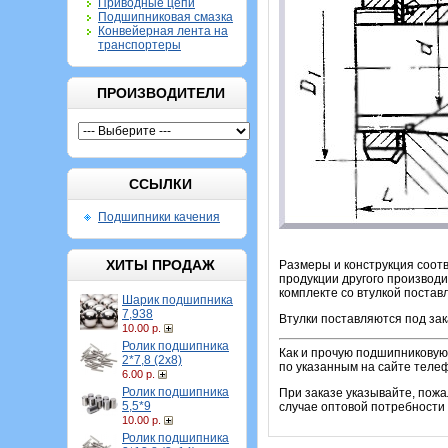
Приводные цепи
Подшипниковая смазка
Конвейерная лента на
транспортеры
ПРОИЗВОДИТЕЛИ
ССЫЛКИ
Подшипники качения
ХИТЫ ПРОДАЖ
Размеры и конструкция соотв
продукции другого производи
комплекте со втулкой постав
Шарик подшипника
7,938
Втулки поставляются под зак
10.00 р.
Ролик подшипника
Как и прочую подшипниковую 
2*7,8 (2х8)
по указанным на сайте теле
6.00 р.
Ролик подшипника
При заказе указывайте, пож
5,5*9
случае оптовой потребности 
10.00 р.
Ролик подшипника