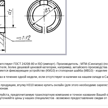
етствуют ГОСТ 24208-80 и ISO (импорт). Производитель - MTM (Сингапур) (п
теля, более дешевой ценовой категории, например, китайского производства 
ляется фиксирующее устройство (KM10) и стопорная шайба (MB10) - изделие 
аз в течение одной недели, если отсутствуют в наличии на нашем складе в С
продукцию, втулку H310 можно купить онлайн (для этого необходимо зарегис
фонам.
алуйста, предпочитаемую транспортную компанию и точное название Вашей 
уточняйте цены у наших специалистов - возможно предоставление скидки от