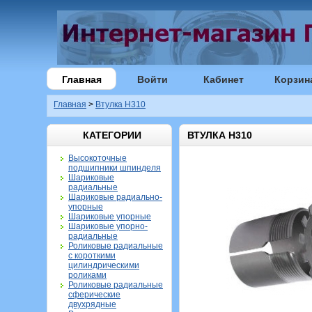
Главная
Войти
Кабинет
Корзин
Главная
>
Втулка H310
КАТЕГОРИИ
ВТУЛКА H310
Высокоточные
подшипники шпинделя
Шариковые
радиальные
Шариковые радиально-
упорные
Шариковые упорные
Шариковые упорно-
радиальные
Роликовые радиальные
с короткими
цилиндрическими
роликами
Роликовые радиальные
сферические
двухрядные