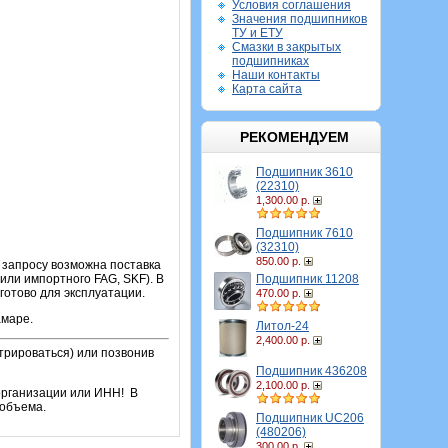
Условия соглашения
Значения подшипников
ТУ и ЕТУ
Смазки в закрытых
подшипниках
Наши контакты
Карта сайта
РЕКОМЕНДУЕМ
Подшипник 3610
(22310)
1,300.00 р.
Подшипник 7610
(32310)
850.00 р.
о запросу возможна поставка
Подшипник 11208
или импортного FAG, SKF). В
готово для эксплуатации.
470.00 р.
амаре.
Литол-24
2,400.00 р.
трироваться) или позвонив
Подшипник 436208
2,100.00 р.
организации или ИНН! В
 объема.
Подшипник UC206
(480206)
300.00 р.