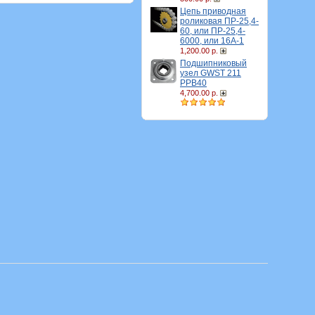
Цепь приводная
роликовая ПР-25,4-
60, или ПР-25,4-
6000, или 16A-1
1,200.00 р.
Подшипниковый
узел GWST 211
PPB40
4,700.00 р.