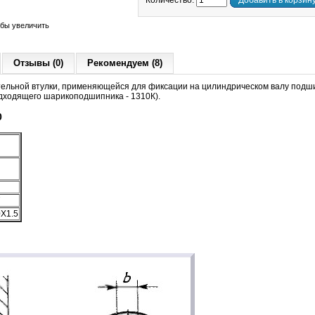
Количество:
Добавить в корзин
обы увеличить
Отзывы (0)
Рекомендуем (8)
тельной втулки, применяющейся для фиксации на цилиндрическом валу подши
дходящего шарикоподшипника - 1310К).
0
7
X1.5