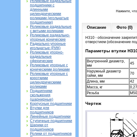
Роликовые радиальные
подшипники с
длинными
Нажмите, чт
цилиндрическими
роликами (игольчатые
подшипники)
Роликовые радиальные
Описание
Фото (0)
с витыми роликами
Роликовые радиально-
H310 - обозначение закрепи
упорные конические
отверстием (обозначение по
Радиально-упорные
игольчатые (РИК)
Параметры втулки H31
Роликовые упорно-
радиальные
сферические
Внутренний диаметр,
45
Роликовые упорные с
мм
коническими роликами
Наружный диаметр
70
Роликовые упорные с
гайки, мм
короткими
Длина, мм
42
цилиндрическими
роликами
Масса, кг
0,2
Подшипники
Резьба
M50
скольжения
(шарнирные)
Чертеж
Корпусные подшипники
Втулки для
подшипников
Линейные подшипники
Ступичные подшипники
Шарики от
подшипников
Ролики от подшипников