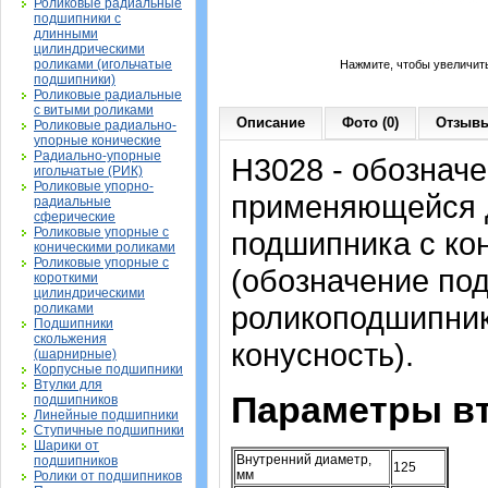
Роликовые радиальные
подшипники с
длинными
цилиндрическими
роликами (игольчатые
Нажмите, чтобы увеличит
подшипники)
Роликовые радиальные
с витыми роликами
Описание
Фото (0)
Отзывы
Роликовые радиально-
упорные конические
Радиально-упорные
H3028 - обозначе
игольчатые (РИК)
Роликовые упорно-
применяющейся д
радиальные
сферические
Роликовые упорные с
подшипника с ко
коническими роликами
Роликовые упорные с
(обозначение по
короткими
цилиндрическими
роликоподшипника
роликами
Подшипники
скольжения
конусность).
(шарнирные)
Корпусные подшипники
Втулки для
Параметры вт
подшипников
Линейные подшипники
Ступичные подшипники
Шарики от
Внутренний диаметр,
подшипников
125
мм
Ролики от подшипников