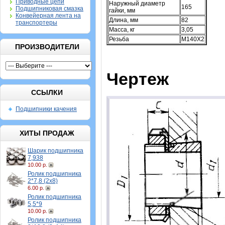
Приводные цепи
Наружный диаметр
165
Подшипниковая смазка
гайки, мм
Конвейерная лента на
Длина, мм
82
транспортеры
Масса, кг
3,05
Резьба
M140X2
ПРОИЗВОДИТЕЛИ
Чертеж
ССЫЛКИ
Подшипники качения
ХИТЫ ПРОДАЖ
Шарик подшипника
7,938
10.00 р.
Ролик подшипника
2*7,8 (2х8)
6.00 р.
Ролик подшипника
5,5*9
10.00 р.
Ролик подшипника