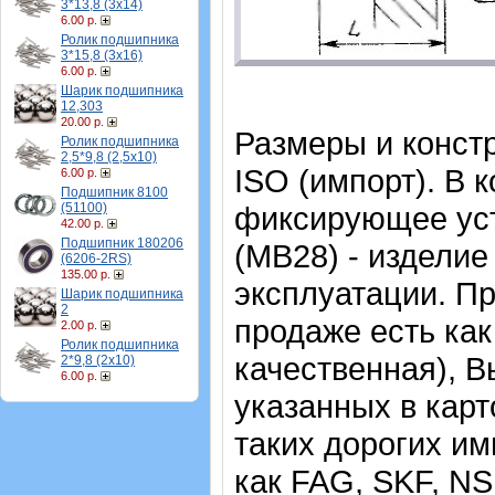
3*13,8 (3х14)
6.00 р.
Ролик подшипника
3*15,8 (3х16)
6.00 р.
Шарик подшипника
12,303
20.00 р.
Размеры и конст
Ролик подшипника
2,5*9,8 (2,5х10)
ISO (импорт). В 
6.00 р.
Подшипник 8100
(51100)
фиксирующее уст
42.00 р.
Подшипник 180206
(MB28) - изделие
(6206-2RS)
135.00 р.
эксплуатации.
Пр
Шарик подшипника
2
продаже есть как
2.00 р.
Ролик подшипника
качественная), В
2*9,8 (2х10)
6.00 р.
указанных в карт
таких дорогих и
как FAG, SKF, N