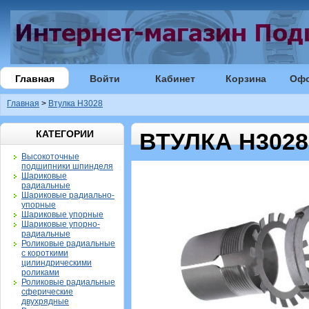
Главная
Войти
Кабинет
Корзина
Оф
Главная
>
Втулка H3028
КАТЕГОРИИ
ВТУЛКА H3028
Высокоточные
подшипники шпинделя
Шариковые
радиальные
Шариковые радиально-
упорные
Шариковые упорные
Шариковые упорно-
радиальные
Роликовые радиальные
с короткими
цилиндрическими
роликами
Роликовые радиальные
сферические
двухрядные