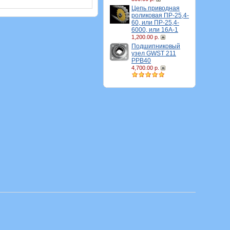
Цепь приводная
роликовая ПР-25,4-
60, или ПР-25,4-
6000, или 16A-1
1,200.00 р.
Подшипниковый
узел GWST 211
PPB40
4,700.00 р.