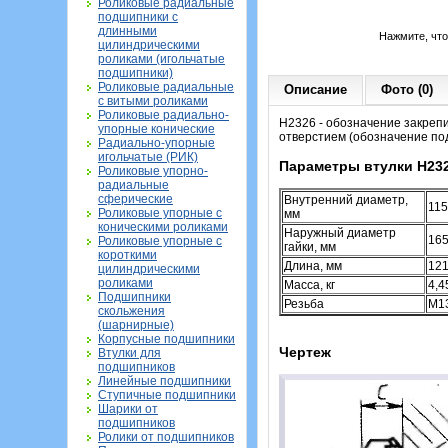
Роликовые радиальные
подшипники с
длинными
Нажмите, чт
цилиндрическими
роликами (игольчатые
подшипники)
Роликовые радиальные
Описание
Фото (0)
с витыми роликами
Роликовые радиально-
H2326 - обозначение закреп
упорные конические
отверстием (обозначение по
Радиально-упорные
игольчатые (РИК)
Параметры втулки H23
Роликовые упорно-
радиальные
сферические
Внутренний диаметр,
115
Роликовые упорные с
мм
коническими роликами
Наружный диаметр
16
Роликовые упорные с
гайки, мм
короткими
Длина, мм
12
цилиндрическими
роликами
Масса, кг
4,4
Подшипники
Резьба
M1
скольжения
(шарнирные)
Корпусные подшипники
Чертеж
Втулки для
подшипников
Линейные подшипники
Ступичные подшипники
Шарики от
подшипников
Ролики от подшипников