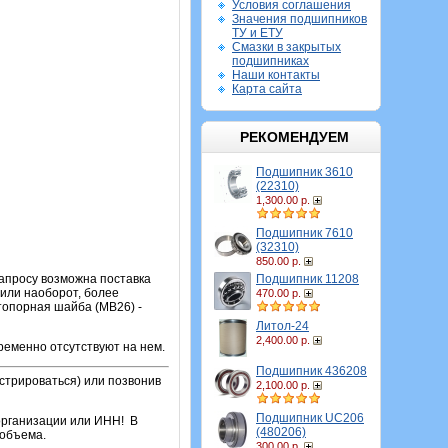
Условия соглашения
Значения подшипников
ТУ и ЕТУ
Смазки в закрытых
подшипниках
Наши контакты
Карта сайта
РЕКОМЕНДУЕМ
Подшипник 3610
(22310)
1,300.00 р.
Подшипник 7610
(32310)
850.00 р.
Подшипник 11208
запросу возможна поставка
 или наоборот, более
470.00 р.
топорная шайба (MB26) -
Литол-24
2,400.00 р.
ременно отсутствуют на нем.
Подшипник 436208
стрироваться) или позвонив
2,100.00 р.
Подшипник UC206
организации или ИНН! В
(480206)
 объема.
300.00 р.