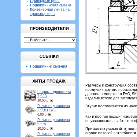
Приводные цепи
Подшипниковая смазка
Конвейерная лента на
транспортеры
ПРОИЗВОДИТЕЛИ
ССЫЛКИ
Подшипники качения
ХИТЫ ПРОДАЖ
Размеры и конструкция соотв
продукции другого производи
Шарик подшипника
дорогого импортного FAG, SK
7,938
изделие готово для эксплуат
10.00 р.
Ролик подшипника
Втулки поставляются из нали
2*7,8 (2х8)
6.00 р.
Как и прочую подшипниковую 
Ролик подшипника
по указанным на сайте теле
5,5*9
10.00 р.
При заказе указывайте, пож
случае оптовой потребности 
Ролик подшипника