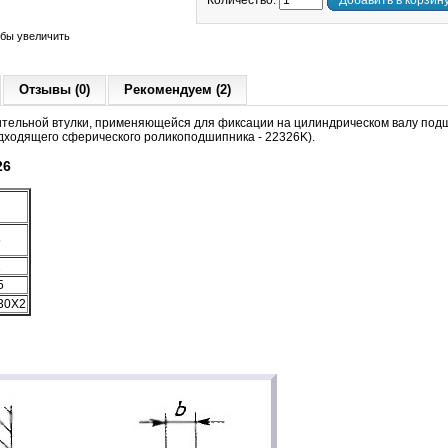
Количество:
Добавить в корзин
обы увеличить
Отзывы (0)
Рекомендуем (2)
ительной втулки, применяющейся для фиксации на цилиндрическом валу под
дходящего сферического роликоподшипника - 22326K).
26
5
1
5
30X2