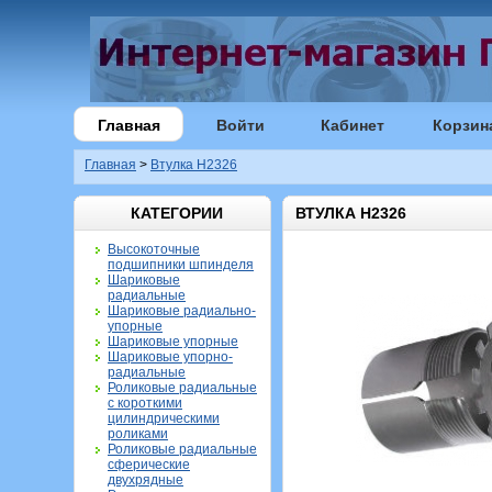
Главная
Войти
Кабинет
Корзин
Главная
>
Втулка H2326
КАТЕГОРИИ
ВТУЛКА H2326
Высокоточные
подшипники шпинделя
Шариковые
радиальные
Шариковые радиально-
упорные
Шариковые упорные
Шариковые упорно-
радиальные
Роликовые радиальные
с короткими
цилиндрическими
роликами
Роликовые радиальные
сферические
двухрядные