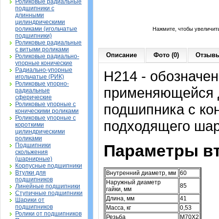
Роликовые радиальные
подшипники с
длинными
цилиндрическими
роликами (игольчатые
Нажмите, чтобы увеличит
подшипники)
Роликовые радиальные
с витыми роликами
Описание
Фото (0)
Отзывы
Роликовые радиально-
упорные конические
Радиально-упорные
H214 - обозначен
игольчатые (РИК)
Роликовые упорно-
применяющейся д
радиальные
сферические
Роликовые упорные с
подшипника с ко
коническими роликами
Роликовые упорные с
подходящего шар
короткими
цилиндрическими
роликами
Параметры вт
Подшипники
скольжения
(шарнирные)
Корпусные подшипники
Втулки для
Внутренний диаметр, мм
60
подшипников
Наружный диаметр
85
Линейные подшипники
гайки, мм
Ступичные подшипники
Длина, мм
41
Шарики от
подшипников
Масса, кг
0,53
Ролики от подшипников
Резьба
M70X2