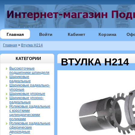
Главная
Войти
Кабинет
Корзина
Оф
Главная
>
Втулка H214
КАТЕГОРИИ
ВТУЛКА H214
Высокоточные
подшипники шпинделя
Шариковые
радиальные
Шариковые радиально-
упорные
Шариковые упорные
Шариковые упорно-
радиальные
Роликовые радиальные
с короткими
цилиндрическими
роликами
Роликовые радиальные
сферические
двухрядные