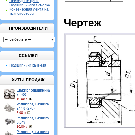
Приводные цепи
Подшипниковая смазка
Конвейерная лента на
транспортеры
Чертеж
ПРОИЗВОДИТЕЛИ
ССЫЛКИ
Подшипники качения
ХИТЫ ПРОДАЖ
Шарик подшипника
7,938
10.00 р.
Ролик подшипника
2*7,8 (2х8)
6.00 р.
Ролик подшипника
5,5*9
10.00 р.
Ролик подшипника