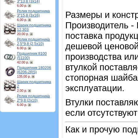
3*13,8 (3х14)
6.00 р.
Ролик подшипника
Размеры и конст
3*15,8 (3х16)
6.00 р.
Производитель -
Шарик подшипника
12,303
поставка продукц
20.00 р.
Ролик подшипника
дешевой ценовой 
2,5*9,8 (2,5х10)
6.00 р.
Подшипник 8100
производства или
(51100)
42.00 р.
втулкой поставл
Подшипник 180206
(6206-2RS)
стопорная шайба 
135.00 р.
Шарик подшипника
эксплуатации.
2
2.00 р.
Ролик подшипника
Втулки поставляю
2*9,8 (2х10)
6.00 р.
если отсутствуют
Как и прочую по