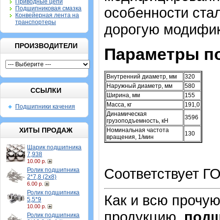
Приводные цепи
особенности стал
Подшипниковая смазка
Конвейерная лента на
транспортеры
дорогую модифик
ПРОИЗВОДИТЕЛИ
Параметры п
Внутренний диаметр, мм
320
Наружный диаметр, мм
580
ССЫЛКИ
Ширина, мм
155
Масса, кг
191,0
Подшипники качения
Динамическая
3596
грузоподъемность, кН
ХИТЫ ПРОДАЖ
Номинальная частота
130
вращения, 1/мин
Шарик подшипника
7,938
10.00 р.
Соответствует Г
Ролик подшипника
2*7,8 (2х8)
6.00 р.
Ролик подшипника
Как и всю прочу
5,5*9
10.00 р.
продукцию,
под
Ролик подшипника