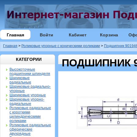
Главная
Войти
Кабинет
Корзина
Оф
Главная
>
Роликовые упорные с коническими роликами
>
Подшипник 90194
КАТЕГОРИИ
ПОДШИПНИК 9
Высокоточные
подшипники шпинделя
Шариковые
радиальные
Шариковые радиально-
упорные
Шариковые упорные
Шариковые упорно-
радиальные
Роликовые радиальные
с короткими
цилиндрическими
роликами
Роликовые радиальные
сферические
двухрядные