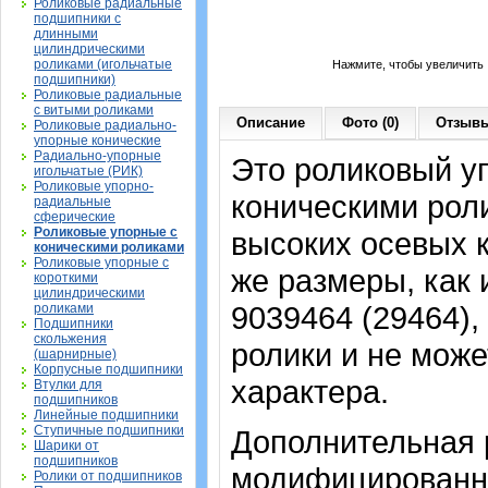
Роликовые радиальные
подшипники с
длинными
цилиндрическими
роликами (игольчатые
Нажмите, чтобы увеличить
подшипники)
Роликовые радиальные
с витыми роликами
Описание
Фото (0)
Отзывы
Роликовые радиально-
упорные конические
Радиально-упорные
Это роликовый у
игольчатые (РИК)
Роликовые упорно-
коническими рол
радиальные
сферические
Роликовые упорные с
высоких осевых 
коническими роликами
Роликовые упорные с
же размеры, как
короткими
цилиндрическими
9039464 (29464),
роликами
Подшипники
скольжения
ролики и не може
(шарнирные)
Корпусные подшипники
характера.
Втулки для
подшипников
Линейные подшипники
Ступичные подшипники
Дополнительная 
Шарики от
подшипников
модифицированны
Ролики от подшипников