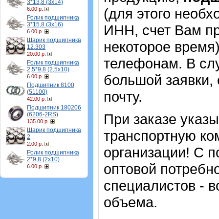
3*13,8 (3х14)
(для этого необх
6.00 р.
Ролик подшипника
3*15,8 (3х16)
ИНН, счет Вам пр
6.00 р.
Шарик подшипника
некоторое время)
12,303
20.00 р.
телефонам. В сл
Ролик подшипника
2,5*9,8 (2,5х10)
большой заявки,
6.00 р.
Подшипник 8100
(51100)
почту.
42.00 р.
Подшипник 180206
(6206-2RS)
При заказе указ
135.00 р.
Шарик подшипника
транспортную ко
2
2.00 р.
организации! С п
Ролик подшипника
2*9,8 (2х10)
оптовой потребн
6.00 р.
специалистов - в
объема.