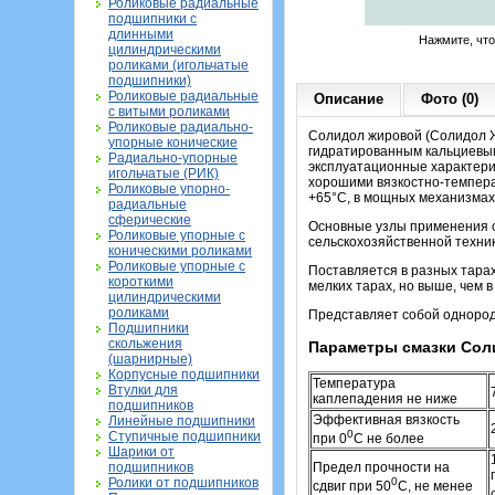
Роликовые радиальные
подшипники с
длинными
Нажмите, чт
цилиндрическими
роликами (игольчатые
подшипники)
Роликовые радиальные
Описание
Фото (0)
с витыми роликами
Роликовые радиально-
Солидол жировой (Солидол Ж
упорные конические
гидратированным кальциевым
Радиально-упорные
эксплуатационные характери
игольчатые (РИК)
хорошими вязкостно-темпера
Роликовые упорно-
+65°С, в мощных механизмах 
радиальные
сферические
Основные узлы применения с
Роликовые упорные с
сельскохозяйственной техни
коническими роликами
Роликовые упорные с
Поставляется в разных тарах
короткими
мелких тарах, но выше, чем 
цилиндрическими
роликами
Представляет собой однородн
Подшипники
скольжения
Параметры смазки Сол
(шарнирные)
Корпусные подшипники
Температура
Втулки для
каплепадения не ниже
подшипников
Эффективная вязкость
Линейные подшипники
0
Ступичные подшипники
при 0
С не более
Шарики от
подшипников
Предел прочности на
Ролики от подшипников
0
сдвиг при 50
С, не менее