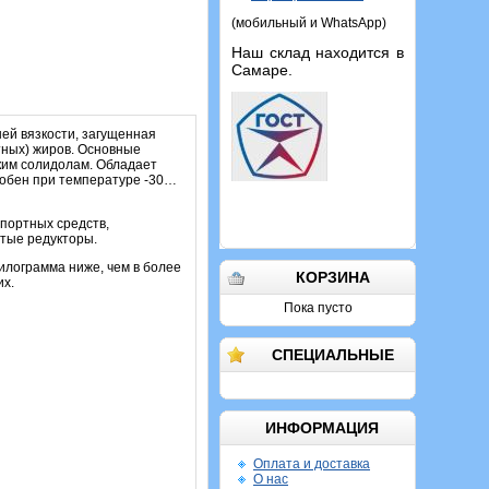
(мобильный и WhatsApp)
Наш склад находится в
Самаре.
ей вязкости, загущенная
тных) жиров. Основные
ким солидолам. Обладает
собен при температуре -30…
портных средств,
атые редукторы.
илограмма ниже, чем в более
КОРЗИНА
их.
Пока пусто
СПЕЦИАЛЬНЫЕ
ИНФОРМАЦИЯ
Оплата и доставка
О нас