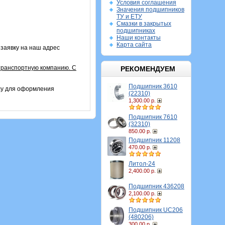
Условия соглашения
Значения подшипников
ТУ и ЕТУ
Смазки в закрытых
подшипниках
Наши контакты
Карта сайта
заявку на наш адрес
транспортную компанию. С
РЕКОМЕНДУЕМ
Подшипник 3610
су для оформления
(22310)
1,300.00 р.
Подшипник 7610
(32310)
850.00 р.
Подшипник 11208
470.00 р.
Литол-24
2,400.00 р.
Подшипник 436208
2,100.00 р.
Подшипник UC206
(480206)
300.00 р.