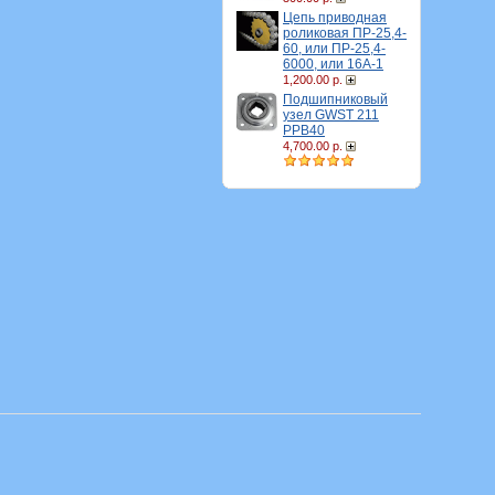
Цепь приводная
роликовая ПР-25,4-
60, или ПР-25,4-
6000, или 16A-1
1,200.00 р.
Подшипниковый
узел GWST 211
PPB40
4,700.00 р.