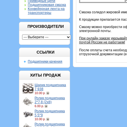
Приводные цепи
Подшипниковая смазка
Конвейерная лента на
Смазка солидол жировой име
транспортеры
К продукции прилагается па
ПРОИЗВОДИТЕЛИ
Смазку можно приобрести оф
электронной почты.
При онлайн заказе указывай
почтой России не работаем!
После оплаты счета необход
ССЫЛКИ
отгрузочной документации (е
Подшипники качения
ХИТЫ ПРОДАЖ
Шарик подшипника
7,938
10.00 р.
Ролик подшипника
2*7,8 (2х8)
6.00 р.
Ролик подшипника
5,5*9
10.00 р.
Ролик подшипника