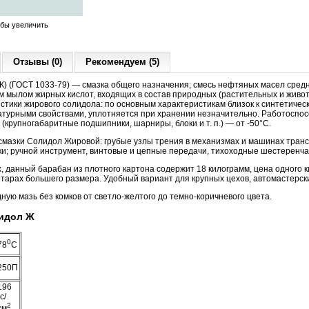
обы увеличить
Отзывы (0)
Рекомендуем (5)
) (ГОСТ 1033-79) — смазка общего назначения; смесь нефтяных масел средн
 мылом жирных кислот, входящих в состав природных (растительных и живо
стики жирового солидола: по основным характеристикам близок к синтетичес
турными свойствами, уплотняется при хранении незначительно. Работоспо
(крупногабаритные подшипники, шарниры, блоки и т. п.) — от -50°С.
мазки Солидол Жировой: грубые узлы трения в механизмах и машинах транс
ки; ручной инструмент, винтовые и цепные передачи, тихоходные шестеренч
, данный барабан из плотного картона содержит 18 килограмм, цена одного к
в тарах большего размера. Удобный вариант для крупных цехов, автомастерск
ую мазь без комков от светло-желтого до темно-коричневого цвета.
идол Ж
0
78
С
250П
196
гс/
2
см