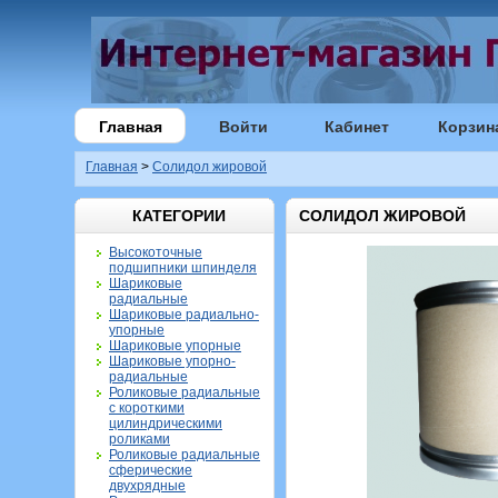
Главная
Войти
Кабинет
Корзин
Главная
>
Солидол жировой
КАТЕГОРИИ
СОЛИДОЛ ЖИРОВОЙ
Высокоточные
подшипники шпинделя
Шариковые
радиальные
Шариковые радиально-
упорные
Шариковые упорные
Шариковые упорно-
радиальные
Роликовые радиальные
с короткими
цилиндрическими
роликами
Роликовые радиальные
сферические
двухрядные