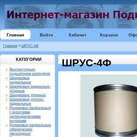
Главная
Войти
Кабинет
Корзина
Оф
Главная
>
ШРУС-4Ф
КАТЕГОРИИ
ШРУС-4Ф
Высокоточные
подшипники шпинделя
Шариковые
радиальные
Шариковые радиально-
упорные
Шариковые упорные
Шариковые упорно-
радиальные
Роликовые радиальные
с короткими
цилиндрическими
роликами
Роликовые радиальные
сферические
двухрядные