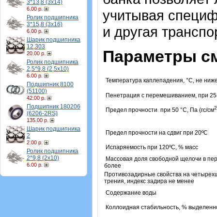
3*13,8 (3х14)
6.00 р.
учитывая специф
Ролик подшипника
3*15,8 (3х16)
и другая транспо
6.00 р.
Шарик подшипника
12,303
Параметры с
20.00 р.
Ролик подшипника
2,5*9,8 (2,5х10)
6.00 р.
Температура каплепадения, °С, не ниж
Подшипник 8100
(51100)
Пенетрация с перемешиванием, при 25 
42.00 р.
Подшипник 180206
2
Предел прочности при 50 °С, Па (гс/см
(6206-2RS)
135.00 р.
Шарик подшипника
Предел прочности на сдвиг при 20ºС
2
2.00 р.
Испаряемость при 120ºС, % масс
Ролик подшипника
2*9,8 (2х10)
Массовая доля свободной щелочи в пер
6.00 р.
более
Противозадирные свойства на четыре
трения, индекс задира не менее
Содержание воды
Коллоидная стабильность, % выделенно