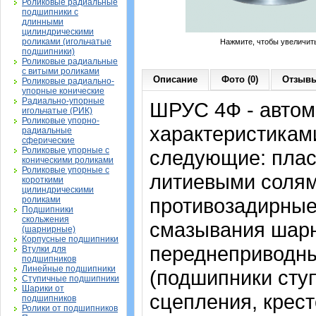
Роликовые радиальные
подшипники с
длинными
цилиндрическими
роликами (игольчатые
Нажмите, чтобы увеличит
подшипники)
Роликовые радиальные
с витыми роликами
Описание
Фото (0)
Отзывы
Роликовые радиально-
упорные конические
Радиально-упорные
ШРУС 4Ф - автом
игольчатые (РИК)
Роликовые упорно-
характеристикам
радиальные
сферические
Роликовые упорные с
следующие: плас
коническими роликами
Роликовые упорные с
литиевыми солям
короткими
цилиндрическими
противозадирные
роликами
Подшипники
скольжения
смазывания шарн
(шарнирные)
Корпусные подшипники
переднеприводны
Втулки для
подшипников
Линейные подшипники
(подшипники сту
Ступичные подшипники
Шарики от
сцепления, крес
подшипников
Ролики от подшипников