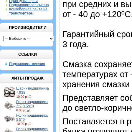
Приводные цепи
при средних и вы
Подшипниковая смазка
Конвейерная лента на
от - 40 до +120ºС
транспортеры
ПРОИЗВОДИТЕЛИ
Гарантийный сро
3 года.
ССЫЛКИ
Смазка сохраняе
Подшипники качения
температурах от 
ХИТЫ ПРОДАЖ
хранения смазки 
Шарик подшипника
7,938
Представляет со
10.00 р.
Ролик подшипника
до светло-коричн
2*7,8 (2х8)
6.00 р.
Ролик подшипника
Поставляется в р
5,5*9
10.00 р.
банка позволяет 
Ролик подшипника