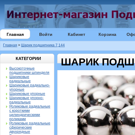
Главная
Войти
Кабинет
Корзина
Оф
Главная
>
Шарик подшипника 7,144
КАТЕГОРИИ
ШАРИК ПОДШИ
Высокоточные
подшипники шпинделя
Шариковые
радиальные
Шариковые радиально-
упорные
Шариковые упорные
Шариковые упорно-
радиальные
Роликовые радиальные
с короткими
цилиндрическими
роликами
Роликовые радиальные
сферические
двухрядные