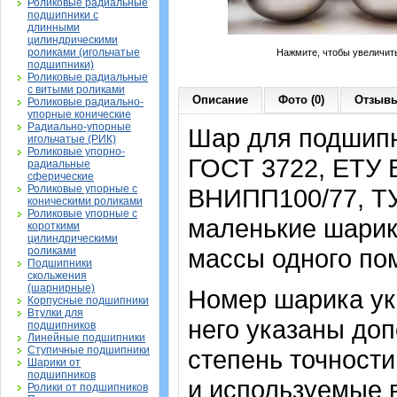
Роликовые радиальные
подшипники с
длинными
цилиндрическими
роликами (игольчатые
Нажмите, чтобы увеличит
подшипники)
Роликовые радиальные
с витыми роликами
Описание
Фото (0)
Отзывы
Роликовые радиально-
упорные конические
Радиально-упорные
Шар для подшипн
игольчатые (РИК)
Роликовые упорно-
ГОСТ 3722,
ЕТУ 
радиальные
сферические
Роликовые упорные с
ВНИПП100/77, Т
коническими роликами
Роликовые упорные с
маленькие шарики
короткими
цилиндрическими
массы одного по
роликами
Подшипники
скольжения
(шарнирные)
Номер шарика ука
Корпусные подшипники
Втулки для
него указаны до
подшипников
Линейные подшипники
Ступичные подшипники
степень точности
Шарики от
подшипников
и используемые в
Ролики от подшипников