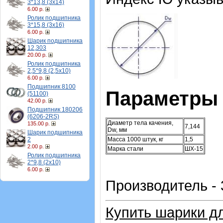
3*13,8 (3х14)
6.00 р.
Ролик подшипника
3*15,8 (3х16)
6.00 р.
Шарик подшипника
12,303
20.00 р.
Ролик подшипника
2,5*9,8 (2,5х10)
6.00 р.
Подшипник 8100
Параметры
(51100)
42.00 р.
Подшипник 180206
(6206-2RS)
Диаметр тела качения,
135.00 р.
7,144
Dw, мм
Шарик подшипника
Масса 1000 штук, кг
1,5
2
2.00 р.
Марка стали
ШХ-15
Ролик подшипника
2*9,8 (2х10)
6.00 р.
Производитель -
Купить шарики д