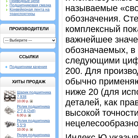
Приводные цепи
называемые «сво
Подшипниковая смазка
Конвейерная лента на
транспортеры
обозначения. Ст
комплексный пок
ПРОИЗВОДИТЕЛИ
важнейшее значе
обозначаемых, в 
ССЫЛКИ
следующими цифрам
Подшипники качения
200. Для произво
обычно применяю
ХИТЫ ПРОДАЖ
ниже 20 (для исп
Шарик подшипника
7,938
деталей, как пра
10.00 р.
Ролик подшипника
высокой точности
2*7,8 (2х8)
6.00 р.
нецелесообразно
Ролик подшипника
5,5*9
10.00 р.
Индекс Ю указыв
Ролик подшипника