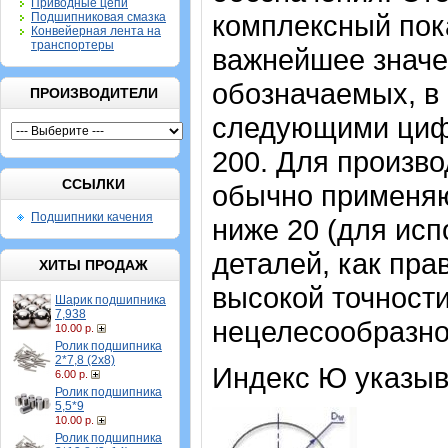
Приводные цепи
комплексный пок
Подшипниковая смазка
Конвейерная лента на
транспортеры
важнейшее значе
обозначаемых, в 
ПРОИЗВОДИТЕЛИ
следующими цифрам
200. Для произво
ССЫЛКИ
обычно применяю
Подшипники качения
ниже 20 (для исп
деталей, как пра
ХИТЫ ПРОДАЖ
высокой точности
Шарик подшипника
7,938
нецелесообразно
10.00 р.
Ролик подшипника
2*7,8 (2х8)
Индекс Ю указыв
6.00 р.
Ролик подшипника
5,5*9
10.00 р.
Ролик подшипника