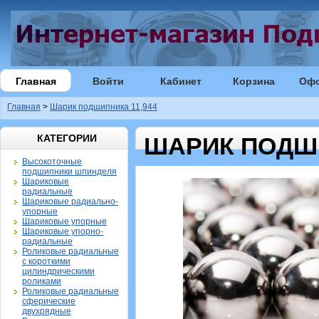
Главная
Войти
Кабинет
Корзина
Оф
Главная
>
Шарик подшипника 11,944
КАТЕГОРИИ
ШАРИК ПОДШИ
Высокоточные
подшипники шпинделя
Шариковые
радиальные
Шариковые радиально-
упорные
Шариковые упорные
Шариковые упорно-
радиальные
Роликовые радиальные
с короткими
цилиндрическими
роликами
Роликовые радиальные
сферические
двухрядные