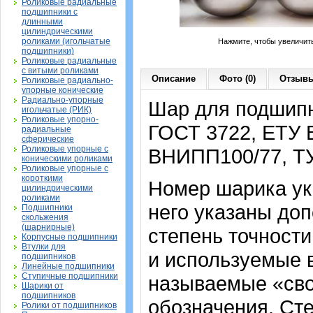
Роликовые радиальные
подшипники с
длинными
цилиндрическими
роликами (игольчатые
Нажмите, чтобы увеличит
подшипники)
Роликовые радиальные
с витыми роликами
Описание
Фото (0)
Отзывы
Роликовые радиально-
упорные конические
Радиально-упорные
Шар для подшипн
игольчатые (РИК)
Роликовые упорно-
ГОСТ 3722,
ЕТУ 
радиальные
сферические
Роликовые упорные с
ВНИПП100/77, Т
коническими роликами
Роликовые упорные с
короткими
Номер шарика ука
цилиндрическими
роликами
него указаны до
Подшипники
скольжения
(шарнирные)
степень точности
Корпусные подшипники
Втулки для
и используемые в
подшипников
Линейные подшипники
Ступичные подшипники
называемые «сво
Шарики от
подшипников
обозначения. Ст
Ролики от подшипников