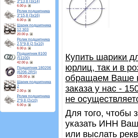
3*13,8 (3х14)
6.00 р.
Ролик подшипника
3*15,8 (3х16)
6.00 р.
Шарик подшипника
12,303
20.00 р.
Ролик подшипника
2,5*9,8 (2,5х10)
6.00 р.
Подшипник 8100
Купить шарики д
(51100)
42.00 р.
юрлиц, так и в р
Подшипник 180206
(6206-2RS)
обращаем Ваше в
135.00 р.
Шарик подшипника
заказа у нас - 1
2
2.00 р.
не осуществляет
Ролик подшипника
2*9,8 (2х10)
6.00 р.
Для того, чтобы 
указать ИНН Ваш
или выслать рекв