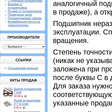
Ступичные подшипники
аналогичный под
Шарики от
подшипников
в продаже), а отк
Ролики от подшипников
Приводные цепи
Подшипниковая смазка
Подшипник нераз
Конвейерная лента на
транспортеры
эксплуатации. Сп
ПРОИЗВОДИТЕЛИ
вращения.
Степень точности
(никак не указыв
ССЫЛКИ
заложена при про
Подшипники качения
после буквы С в
ХИТЫ ПРОДАЖ
Для заказа нужн
Шарик подшипника
соответствующую 
7,938
10.00 р.
Ролик подшипника
указанные продаю
2*7,8 (2х8)
6.00 р.