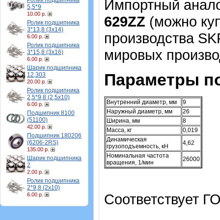
Ролик подшипника
Импортный аналог
5,5*9
10.00 р.
629ZZ
(можно куп
Ролик подшипника
3*13,8 (3х14)
производства SK
6.00 р.
Ролик подшипника
мировых произво
3*15,8 (3х16)
6.00 р.
Шарик подшипника
Параметры п
12,303
20.00 р.
Ролик подшипника
2,5*9,8 (2,5х10)
Внутренний диаметр, мм
9
6.00 р.
Наружный диаметр, мм
26
Подшипник 8100
(51100)
Ширина, мм
8
42.00 р.
Масса, кг
0,019
Подшипник 180206
Динамическая
(6206-2RS)
4,62
грузоподъемность, кН
135.00 р.
Номинальная частота
Шарик подшипника
26000
вращения, 1/мин
2
2.00 р.
Ролик подшипника
2*9,8 (2х10)
Соответствует ГО
6.00 р.