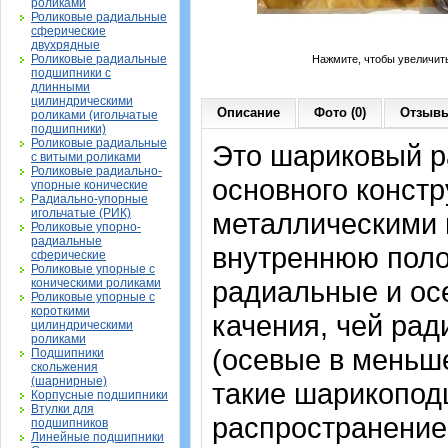
роликами
Роликовые радиальные
сферические
двухрядные
Роликовые радиальные
Нажмите, чтобы увеличит
подшипники с
длинными
цилиндрическими
Описание
Фото (0)
Отзывы
роликами (игольчатые
подшипники)
Роликовые радиальные
Это шариковый 
с витыми роликами
Роликовые радиально-
основного констр
упорные конические
Радиально-упорные
игольчатые (РИК)
металлическими 
Роликовые упорно-
радиальные
внутреннюю поло
сферические
Роликовые упорные с
радиальные и осе
коническими роликами
Роликовые упорные с
короткими
качения, чей рад
цилиндрическими
роликами
(осевые в меньш
Подшипники
скольжения
(шарнирные)
такие шарикопод
Корпусные подшипники
Втулки для
распространение
подшипников
Линейные подшипники