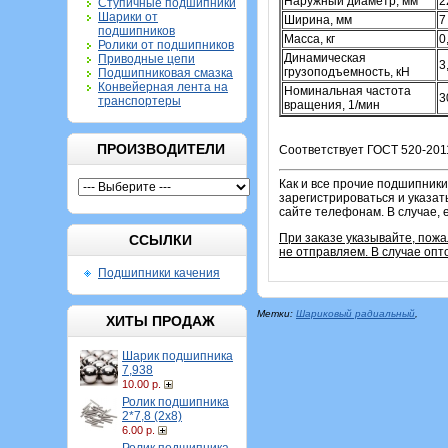
Наружный диаметр, мм
2
Ступичные подшипники
Шарики от
Ширина, мм
7
подшипников
Масса, кг
0
Ролики от подшипников
Динамическая
Приводные цепи
3
грузоподъемность, кН
Подшипниковая смазка
Конвейерная лента на
Номинальная частота
3
транспортеры
вращения, 1/мин
ПРОИЗВОДИТЕЛИ
Соответствует ГОСТ 520-2011
Как и все прочие подшипники
зарегистрироваться и указат
сайте телефонам. В случае, 
При заказе указывайте, пож
ССЫЛКИ
не отправляем. В случае опт
Подшипники качения
Метки:
Шариковый радиальный
,
ХИТЫ ПРОДАЖ
Шарик подшипника
7,938
10.00 р.
Ролик подшипника
2*7,8 (2х8)
6.00 р.