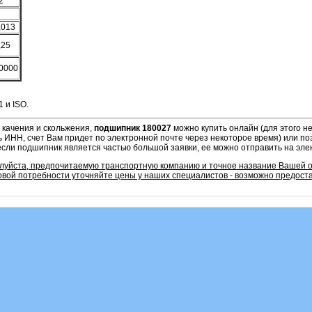
2
,013
,25
0000
 и ISO.
 качения и скольжения,
подшипник 180027
можно купить онлайн (для этого 
ь ИНН, счет Вам придет по электронной почте через некоторое время) или по
если подшипник является частью большой заявки, ее можно отправить на эле
алуйста, предпочитаемую транспортную компанию и точное название Вашей 
овой потребности уточняйте цены у наших специалистов - возможно предоста