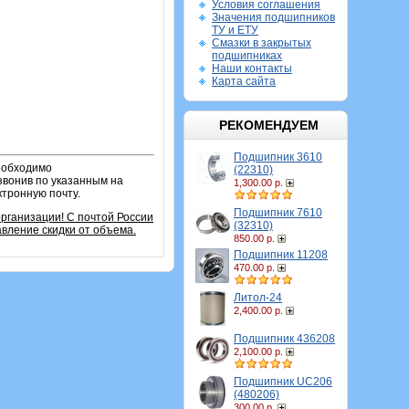
Условия соглашения
Значения подшипников
ТУ и ЕТУ
Смазки в закрытых
подшипниках
Наши контакты
Карта сайта
РЕКОМЕНДУЕМ
Подшипник 3610
необходимо
(22310)
звонив по указанным на
1,300.00 р.
ктронную почту.
Подшипник 7610
организации!
С почтой России
(32310)
вление скидки от объема.
850.00 р.
Подшипник 11208
470.00 р.
Литол-24
2,400.00 р.
Подшипник 436208
2,100.00 р.
Подшипник UC206
(480206)
300.00 р.