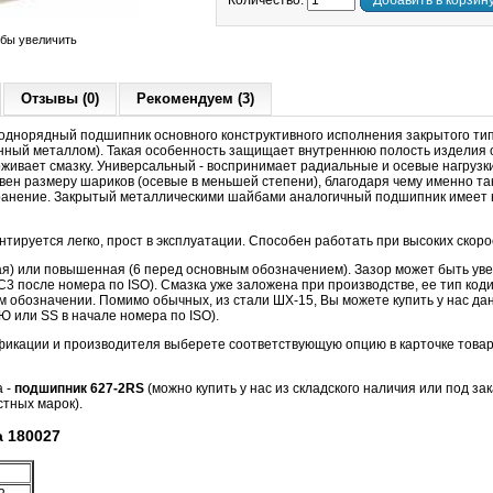
Количество:
Добавить в корзин
обы увеличить
Отзывы (0)
Рекомендуем (3)
днорядный подшипник основного конструктивного исполнения закрытого т
нный металлом). Такая особенность защищает внутреннюю полость изделия о
живает смазку. Универсальный - воспринимает радиальные и осевые нагрузки
авен размеру шариков (осевые в меньшей степени), благодаря чему именно 
анение. Закрытый металлическими шайбами аналогичный подшипник имеет н
тируется легко, прост в эксплуатации. Способен работать при высоких скор
ная) или повышенная (6 перед основным обозначением). Зазор может быть ув
3 после номера по ISO). Смазка уже заложена при производстве, ее тип код
м обозначении. Помимо обычных, из стали ШХ-15, Вы можете купить у нас да
 или SS в начале номера по ISO).
фикации и производителя выберете соответствующую опцию в карточке товар
а -
подшипник 627-2RS
(можно купить у нас из складского наличия или под зак
тных марок).
 180027