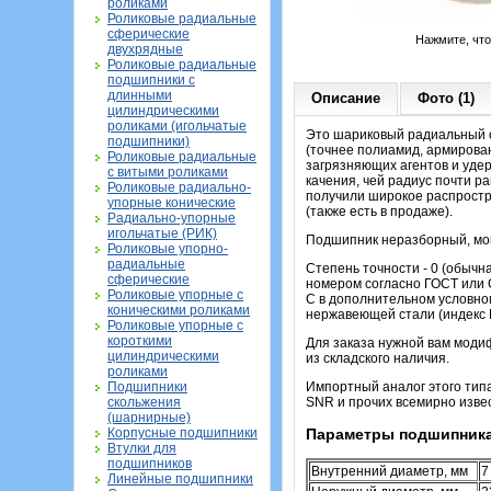
роликами
Роликовые радиальные
сферические
Нажмите, чт
двухрядные
Роликовые радиальные
подшипники с
длинными
Описание
Фото (1)
цилиндрическими
роликами (игольчатые
Это шариковый радиальный о
подшипники)
(точнее полиамид, армирова
Роликовые радиальные
загрязняющих агентов и удер
с витыми роликами
качения, чей радиус почти р
Роликовые радиально-
получили широкое распростр
упорные конические
(также есть в продаже).
Радиально-упорные
игольчатые (РИК)
Подшипник неразборный, мон
Роликовые упорно-
радиальные
Степень точности - 0 (обыч
сферические
номером согласно ГОСТ или C
Роликовые упорные с
С в дополнительном условно
коническими роликами
нержавеющей стали (индекс Ю
Роликовые упорные с
короткими
Для заказа нужной вам моди
цилиндрическими
из складского наличия.
роликами
Подшипники
Импортный аналог этого тип
скольжения
SNR и прочих всемирно извес
(шарнирные)
Корпусные подшипники
Параметры подшипника
Втулки для
подшипников
Внутренний диаметр, мм
7
Линейные подшипники