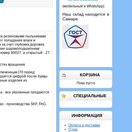
у
(мобильный и WhatsApp)
Наш склад находится в
Самаре.
ипа резиновыми пыльниками
т попадания влаги и
 за счет глубоких дорожек
такие шарикоподшипники
омер 80027, а открытый - 27
остях вращения.
еличенным (70 перед
КОРЗИНА
ируется цифрой после буквы
нные изделия из
Пока пусто
а - все указанные продаются
СПЕЦИАЛЬНЫЕ
аз - производства SKF, FAG,
ИНФОРМАЦИЯ
Оплата и доставка
О нас