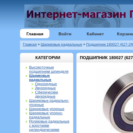
Главная
Войти
Кабинет
Корзин
Главная
>
Шариковые радиальные
>
Подшипник 180027 (627-2R
КАТЕГОРИИ
ПОДШИПНИК 180027 (627
Высокоточные
подшипники шпинделя
Шариковые
радиальные
Однорядные
Двухрядные
Сферические
двухрядные
Шариковые радиально-
упорные
Шариковые упорные
Шариковые упорно-
радиальные
Роликовые радиальные
с короткими
цилиндрическими