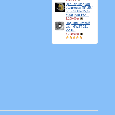
Цепь приводная
роликовая ПР-25,4-
60, или ПР-25,4-
6000, или 16A-1
1,200.00 р.
Подшипниковый
узел GWST 211
PPB40
4,700.00 р.