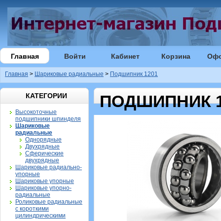
Главная
Войти
Кабинет
Корзина
Оф
Главная
>
Шариковые радиальные
>
Подшипник 1201
КАТЕГОРИИ
ПОДШИПНИК 1
Высокоточные
подшипники шпинделя
Шариковые
радиальные
Однорядные
Двухрядные
Сферические
двухрядные
Шариковые радиально-
упорные
Шариковые упорные
Шариковые упорно-
радиальные
Роликовые радиальные
с короткими
цилиндрическими