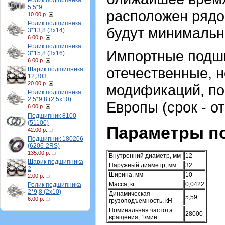
Ролик подшипника
5,5*9
расположен рядом
10.00 р.
Ролик подшипника
будут минимальн
3*13,8 (3х14)
6.00 р.
Ролик подшипника
Импортные подши
3*15,8 (3х16)
6.00 р.
отечественные, 
Шарик подшипника
12,303
20.00 р.
модификаций, по
Ролик подшипника
2,5*9,8 (2,5х10)
Европы (срок - от
6.00 р.
Подшипник 8100
(51100)
Параметры п
42.00 р.
Подшипник 180206
(6206-2RS)
135.00 р.
Внутренний диаметр, мм
12
Шарик подшипника
Наружный диаметр, мм
32
2
Ширина, мм
10
2.00 р.
Масса, кг
0,0422
Ролик подшипника
2*9,8 (2х10)
Динамическая
5,59
6.00 р.
грузоподъемность, кН
Номинальная частота
28000
вращения, 1/мин