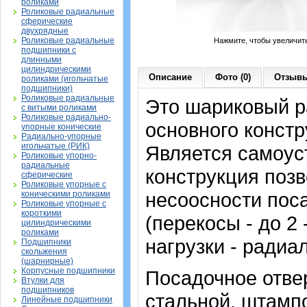
роликами
Роликовые радиальные
сферические
двухрядные
Роликовые радиальные
Нажмите, чтобы увеличит
подшипники с
длинными
цилиндрическими
Описание
Фото (0)
Отзывы
роликами (игольчатые
подшипники)
Роликовые радиальные
Это шариковый 
с витыми роликами
Роликовые радиально-
основного констр
упорные конические
Радиально-упорные
игольчатые (РИК)
Является самоу
Роликовые упорно-
радиальные
конструкция позв
сферические
Роликовые упорные с
несоосности пос
коническими роликами
Роликовые упорные с
короткими
(перекосы - до 2
цилиндрическими
роликами
нагрузки - радиа
Подшипники
скольжения
(шарнирные)
Корпусные подшипники
Посадочное отвер
Втулки для
подшипников
стальной, штампо
Линейные подшипники