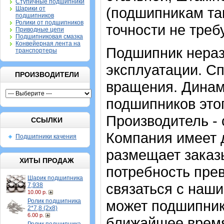
Ступичные подшипники
(подшипникам та
Шарики от
подшипников
Ролики от подшипников
точности не треб
Приводные цепи
Подшипниковая смазка
Конвейерная лента на
Подшипник нераз
транспортеры
эксплуатации. Сп
ПРОИЗВОДИТЕЛИ
вращения. Динам
подшипников этог
Производитель -
ССЫЛКИ
Компания имеет 
Подшипники качения
размещает заказ
ХИТЫ ПРОДАЖ
потребность пре
Шарик подшипника
связаться с наш
7,938
10.00 р.
Ролик подшипника
может подшипник
2*7,8 (2х8)
6.00 р.
ближайшее время