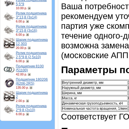
Ролик подшипника
Ваша потребност
5,5*9
10.00 р.
Ролик подшипника
рекомендуем уточ
3*13,8 (3х14)
6.00 р.
партия уже скомп
Ролик подшипника
3*15,8 (3х16)
течение одного-д
6.00 р.
Шарик подшипника
возможна замена
12,303
20.00 р.
(московские АПП 
Ролик подшипника
2,5*9,8 (2,5х10)
6.00 р.
Подшипник 8100
Параметры п
(51100)
42.00 р.
Подшипник 180206
Внутренний диаметр, мм
(6206-2RS)
135.00 р.
Наружный диаметр, мм
Шарик подшипника
Ширина, мм
2
Масса, кг
2.00 р.
Динамическая грузоподъемность, кН
Ролик подшипника
Номинальная частота вращения, 1/мин
2*9,8 (2х10)
Соответствует Г
6.00 р.