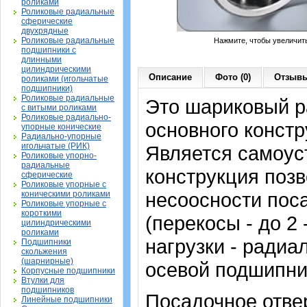
роликами
Роликовые радиальные
сферические
двухрядные
Роликовые радиальные
Нажмите, чтобы увеличит
подшипники с
длинными
цилиндрическими
Описание
Фото (0)
Отзывы
роликами (игольчатые
подшипники)
Роликовые радиальные
Это шариковый 
с витыми роликами
Роликовые радиально-
основного констр
упорные конические
Радиально-упорные
игольчатые (РИК)
Является самоу
Роликовые упорно-
радиальные
конструкция позв
сферические
Роликовые упорные с
несоосности пос
коническими роликами
Роликовые упорные с
короткими
(перекосы - до 2
цилиндрическими
роликами
нагрузки - радиа
Подшипники
скольжения
(шарнирные)
осевой подшипни
Корпусные подшипники
Втулки для
подшипников
Посадочное отвер
Линейные подшипники