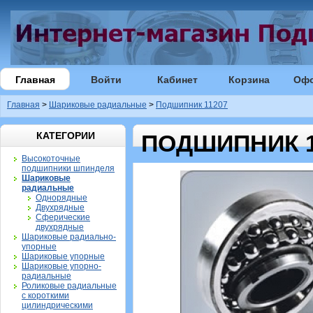
Главная
Войти
Кабинет
Корзина
Оф
Главная
>
Шариковые радиальные
>
Подшипник 11207
КАТЕГОРИИ
ПОДШИПНИК 1
Высокоточные
подшипники шпинделя
Шариковые
радиальные
Однорядные
Двухрядные
Сферические
двухрядные
Шариковые радиально-
упорные
Шариковые упорные
Шариковые упорно-
радиальные
Роликовые радиальные
с короткими
цилиндрическими