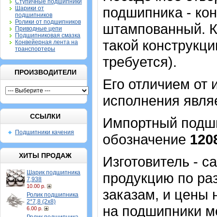
Ступичные подшипники
подшипника - кон
Шарики от
подшипников
Ролики от подшипников
штампованный. К
Приводные цепи
Подшипниковая смазка
такой конструкци
Конвейерная лента на
транспортеры
требуется).
ПРОИЗВОДИТЕЛИ
Его отличием от 
исполнения являе
ССЫЛКИ
Импортный подшип
Подшипники качения
обозначение
120
ХИТЫ ПРОДАЖ
Изготовитель - 
Шарик подшипника
продукцию по ра
7,938
10.00 р.
заказам, и цены 
Ролик подшипника
2*7,8 (2х8)
на подшипники м
6.00 р.