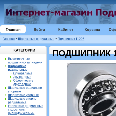
Главная
Войти
Кабинет
Корзина
Оф
Главная
>
Шариковые радиальные
>
Подшипник 11206
КАТЕГОРИИ
ПОДШИПНИК 1
Высокоточные
подшипники шпинделя
Шариковые
радиальные
Однорядные
Двухрядные
Сферические
двухрядные
Шариковые радиально-
упорные
Шариковые упорные
Шариковые упорно-
радиальные
Роликовые радиальные
с короткими
цилиндрическими