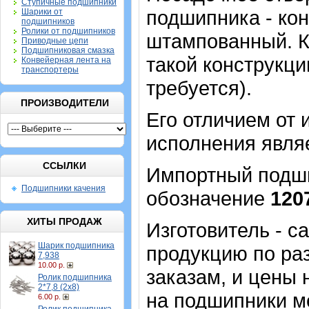
Ступичные подшипники
подшипника - кон
Шарики от
подшипников
Ролики от подшипников
штампованный. К
Приводные цепи
Подшипниковая смазка
такой конструкци
Конвейерная лента на
транспортеры
требуется).
ПРОИЗВОДИТЕЛИ
Его отличием от 
исполнения являе
ССЫЛКИ
Импортный подшип
Подшипники качения
обозначение
120
ХИТЫ ПРОДАЖ
Изготовитель - 
Шарик подшипника
продукцию по ра
7,938
10.00 р.
заказам, и цены 
Ролик подшипника
2*7,8 (2х8)
на подшипники м
6.00 р.