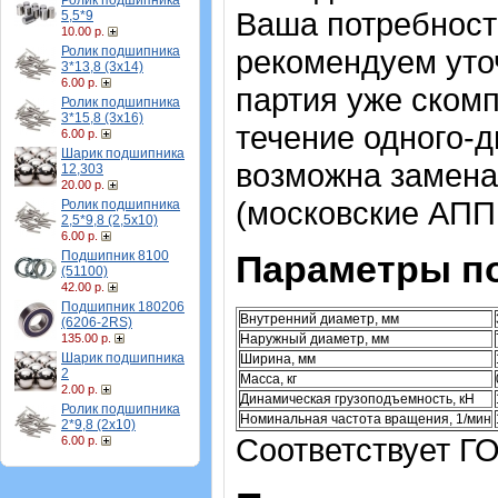
Ролик подшипника
Ваша потребност
5,5*9
10.00 р.
Ролик подшипника
рекомендуем уточ
3*13,8 (3х14)
6.00 р.
партия уже скомп
Ролик подшипника
3*15,8 (3х16)
течение одного-д
6.00 р.
Шарик подшипника
возможна замена
12,303
20.00 р.
(московские АПП 
Ролик подшипника
2,5*9,8 (2,5х10)
6.00 р.
Подшипник 8100
Параметры п
(51100)
42.00 р.
Подшипник 180206
Внутренний диаметр, мм
(6206-2RS)
135.00 р.
Наружный диаметр, мм
Шарик подшипника
Ширина, мм
2
Масса, кг
2.00 р.
Динамическая грузоподъемность, кН
Ролик подшипника
Номинальная частота вращения, 1/мин
2*9,8 (2х10)
Соответствует Г
6.00 р.