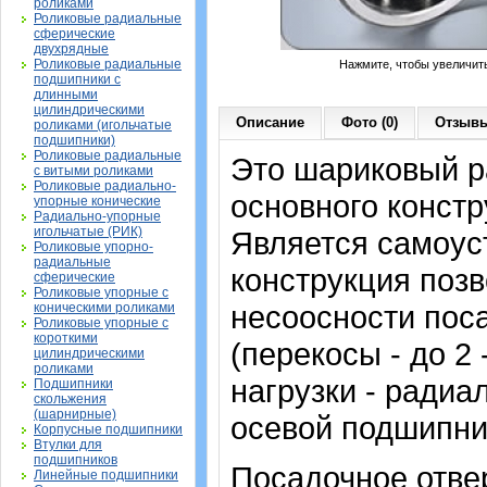
роликами
Роликовые радиальные
сферические
двухрядные
Роликовые радиальные
Нажмите, чтобы увеличит
подшипники с
длинными
цилиндрическими
Описание
Фото (0)
Отзывы
роликами (игольчатые
подшипники)
Роликовые радиальные
Это шариковый 
с витыми роликами
Роликовые радиально-
основного констр
упорные конические
Радиально-упорные
игольчатые (РИК)
Является самоу
Роликовые упорно-
радиальные
конструкция позв
сферические
Роликовые упорные с
несоосности пос
коническими роликами
Роликовые упорные с
короткими
(перекосы - до 2
цилиндрическими
роликами
нагрузки - радиа
Подшипники
скольжения
(шарнирные)
осевой подшипни
Корпусные подшипники
Втулки для
подшипников
Посадочное отвер
Линейные подшипники