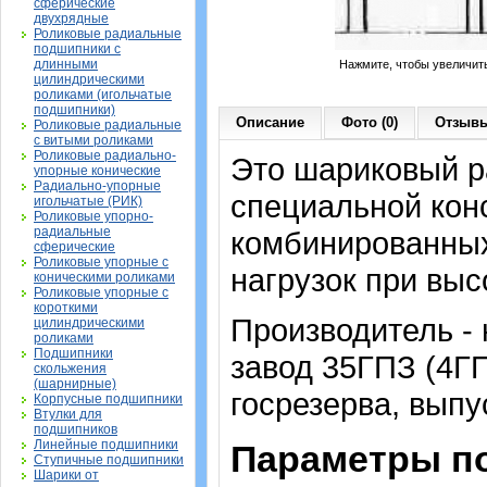
сферические
двухрядные
Роликовые радиальные
подшипники с
длинными
Нажмите, чтобы увеличит
цилиндрическими
роликами (игольчатые
подшипники)
Описание
Фото (0)
Отзывы
Роликовые радиальные
с витыми роликами
Роликовые радиально-
Это шариковый р
упорные конические
Радиально-упорные
специальной кон
игольчатые (РИК)
Роликовые упорно-
радиальные
комбинированных
сферические
Роликовые упорные с
нагрузок при вы
коническими роликами
Роликовые упорные с
короткими
Производитель -
цилиндрическими
роликами
Подшипники
завод 35ГПЗ (4Г
скольжения
(шарнирные)
госрезерва, выпу
Корпусные подшипники
Втулки для
подшипников
Линейные подшипники
Параметры п
Ступичные подшипники
Шарики от