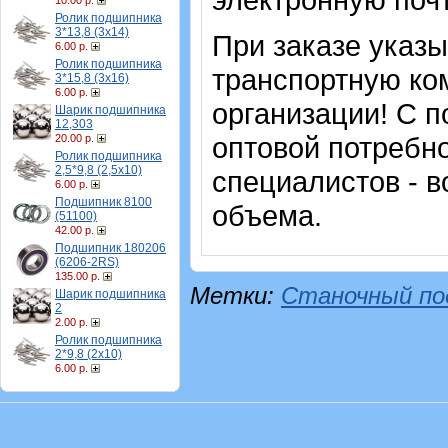
10.00 р.
Ролик подшипника
3*13,8 (3х14)
При заказе указ
6.00 р.
Ролик подшипника
транспортную ко
3*15,8 (3х16)
6.00 р.
организации! С п
Шарик подшипника
12,303
оптовой потребн
20.00 р.
Ролик подшипника
2,5*9,8 (2,5х10)
специалистов - в
6.00 р.
Подшипник 8100
объема.
(51100)
42.00 р.
Подшипник 180206
(6206-2RS)
135.00 р.
Метки:
Станочный по
Шарик подшипника
2
2.00 р.
Ролик подшипника
2*9,8 (2х10)
6.00 р.