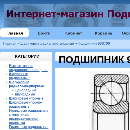
Главная
Войти
Кабинет
Корзина
Оф
Главная
>
Шариковые радиально-упорные
>
Подшипник 936700
КАТЕГОРИИ
ПОДШИПНИК 9
Высокоточные
подшипники шпинделя
Шариковые
радиальные
Шариковые
радиально-упорные
Однорядные
Двухрядные
Шариковые упорные
Шариковые упорно-
радиальные
Роликовые радиальные
с короткими
цилиндрическими
роликами
Роликовые радиальные