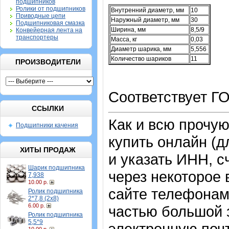
подшипников
Ролики от подшипников
Внутренний диаметр, мм
10
Приводные цепи
Наружный диаметр, мм
30
Подшипниковая смазка
Ширина, мм
8,5/9
Конвейерная лента на
транспортеры
Масса, кг
0,03
Диаметр шарика, мм
5,556
Количество шариков
11
ПРОИЗВОДИТЕЛИ
Соответствует Г
ССЫЛКИ
Как и всю прочу
Подшипники качения
купить онлайн (д
ХИТЫ ПРОДАЖ
и указать ИНН, с
Шарик подшипника
через некоторое 
7,938
10.00 р.
сайте телефонам
Ролик подшипника
2*7,8 (2х8)
6.00 р.
частью большой з
Ролик подшипника
5,5*9
электронную почт