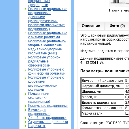
сферические
двухрядные
Роликовые радиальные
Нажмите, чт
подшипники с
длинными
цилиндрическими
роликами (игольчатые
Описание
Фото (0)
подшипники)
Роликовые радиальные
Это шариковый радиально-уп
с витыми роликами
нагрузок при высоких скорос
Роликовые радиально-
наружном кольце).
упорные конические
Радиально-упорные
Изделие продается с госрезер
игольчатые (РИК)
Роликовые упорно-
Данный подшипник имеет сте
радиальные
4ГПЗ (35ГПЗ).
сферические
Роликовые упорные с
Параметры подшипника
коническими роликами
Роликовые упорные с
Внутренний диаметр, мм
5
короткими
цилиндрическими
Наружный диаметр, мм
13
роликами
Ширина, мм
4/
Подшипники
Масса, кг
0,
скольжения
(шарнирные)
Диаметр шарика, мм
2,
Корпусные подшипники
Количество шариков, шт.
8
Втулки для
Марка стали
Ш
подшипников
Линейные подшипники
Ступичные подшипники
Соответствует ГОСТ 520, ТУ3
Шарики от