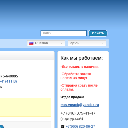
Искать
Russian
Рубль
Как мы работаем:
-Все товары в наличии.
-Обработка заказа
к 5-640095
несколько минут.
4" (4 ГПЗ)
-Отправка сразу после
к
оплаты.
Отдел продаж:
mts-vostok@yandex.ru
+7 (846) 379-41-47
(городской)
☎
+7(960) 820-86-27