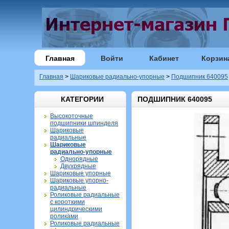
Главная
Войти
Кабинет
Корзин
Главная
>
Шариковые радиально-упорные
>
Подшипник 640095
КАТЕГОРИИ
ПОДШИПНИК 640095
Высокоточные
подшипники шпинделя
Шариковые
радиальные
Шариковые
радиально-упорные
Однорядные
Двухрядные
Шариковые упорные
Шариковые упорно-
радиальные
Роликовые радиальные
с короткими
цилиндрическими
роликами
Роликовые радиальные