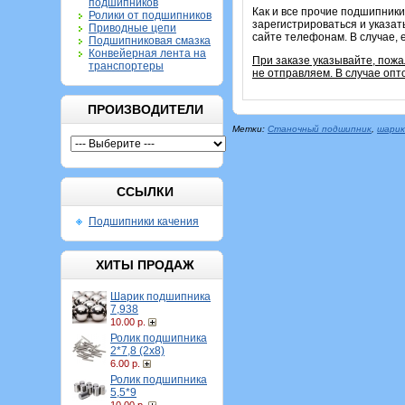
подшипников
Как и все прочие подшипники
Ролики от подшипников
зарегистрироваться и указат
Приводные цепи
сайте телефонам. В случае, 
Подшипниковая смазка
Конвейерная лента на
При заказе указывайте, пож
транспортеры
не отправляем. В случае опт
ПРОИЗВОДИТЕЛИ
Метки:
Станочный подшипник
,
шарик
ССЫЛКИ
Подшипники качения
ХИТЫ ПРОДАЖ
Шарик подшипника
7,938
10.00 р.
Ролик подшипника
2*7,8 (2х8)
6.00 р.
Ролик подшипника
5,5*9