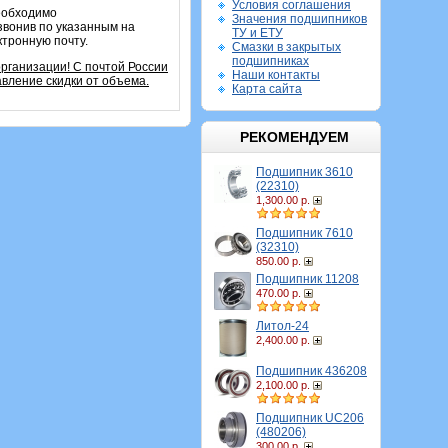
Условия соглашения
необходимо
Значения подшипников
звонив по указанным на
ТУ и ЕТУ
ктронную почту.
Смазки в закрытых
подшипниках
организации!
С почтой России
Наши контакты
вление скидки от объема.
Карта сайта
РЕКОМЕНДУЕМ
Подшипник 3610
(22310)
1,300.00 р.
Подшипник 7610
(32310)
850.00 р.
Подшипник 11208
470.00 р.
Литол-24
2,400.00 р.
Подшипник 436208
2,100.00 р.
Подшипник UC206
(480206)
300.00 р.