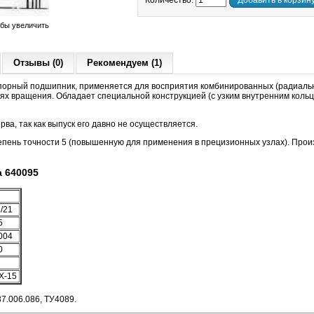
Количество:
Добавить в корзин
обы увеличить
Отзывы (0)
Рекомендуем (1)
орный подшипник, применяется для восприятия комбинированных (радиальн
тях вращения. Обладает специальной конструкцией (c узким внутренним коль
ва, так как выпуск его давно не осуществляется.
пень точности 5 (повышенную для применения в прецизионных узлах). Прои
 640095
/21
5
004
0
Х-15
7.006.086, ТУ4089.