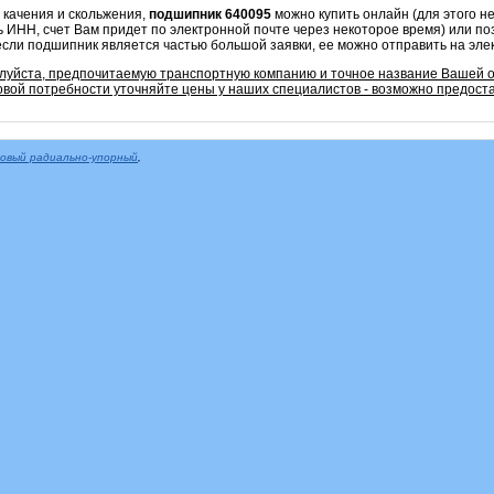
 качения и скольжения,
подшипник 640095
можно купить онлайн (для этого 
ь ИНН, счет Вам придет по электронной почте через некоторое время) или по
если подшипник является частью большой заявки, ее можно отправить на эле
алуйста, предпочитаемую транспортную компанию и точное название Вашей 
овой потребности уточняйте цены у наших специалистов - возможно предоста
овый радиально-упорный
,