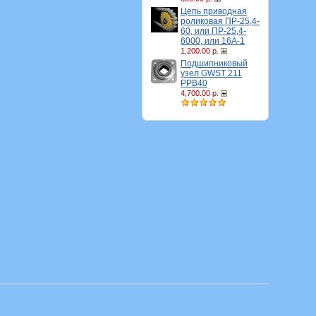
Цепь приводная
роликовая ПР-25,4-
60, или ПР-25,4-
6000, или 16A-1
1,200.00 р.
Подшипниковый
узел GWST 211
PPB40
4,700.00 р.