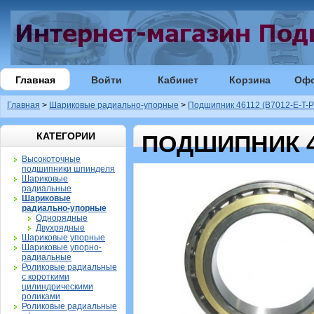
Главная
Войти
Кабинет
Корзина
Оф
Главная
>
Шариковые радиально-упорные
>
Подшипник 46112 (B7012-E-T-P
КАТЕГОРИИ
ПОДШИПНИК 46
Высокоточные
подшипники шпинделя
Шариковые
радиальные
Шариковые
радиально-упорные
Однорядные
Двухрядные
Шариковые упорные
Шариковые упорно-
радиальные
Роликовые радиальные
с короткими
цилиндрическими
роликами
Роликовые радиальные