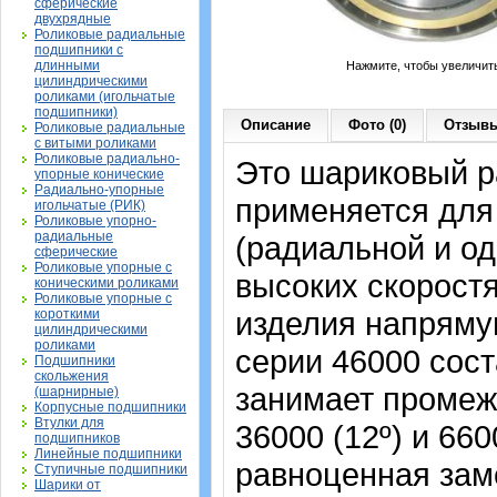
сферические
двухрядные
Роликовые радиальные
подшипники с
длинными
Нажмите, чтобы увеличит
цилиндрическими
роликами (игольчатые
подшипники)
Описание
Фото (0)
Отзывы
Роликовые радиальные
с витыми роликами
Роликовые радиально-
Это шариковый р
упорные конические
Радиально-упорные
применяется для
игольчатые (РИК)
Роликовые упорно-
радиальные
(радиальной и од
сферические
Роликовые упорные с
высоких скорост
коническими роликами
Роликовые упорные с
изделия напрямую
короткими
цилиндрическими
роликами
серии 46000 сост
Подшипники
скольжения
занимает промеж
(шарнирные)
Корпусные подшипники
Втулки для
36000 (12º) и 66
подшипников
Линейные подшипники
равноценная зам
Ступичные подшипники
Шарики от