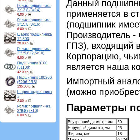
Данный подшипник
10.00 р.
Ролик подшипника
3*13,8 (3х14)
применяется в с
6.00 р.
Ролик подшипника
(подшипник имее
3*15,8 (3х16)
6.00 р.
Производитель -
Шарик подшипника
12,303
ГПЗ), входящий 
20.00 р.
Ролик подшипника
2,5*9,8 (2,5х10)
Корпорацию, чь
6.00 р.
Подшипник 8100
является наша к
(51100)
42.00 р.
Подшипник 180206
Импортный аналог
(6206-2RS)
135.00 р.
(можно приобрест
Шарик подшипника
2
2.00 р.
Параметры п
Ролик подшипника
2*9,8 (2х10)
6.00 р.
Внутренний диаметр, мм
60
Наружный диаметр, мм
95
Ширина, мм
18
Масса, кг
0,474