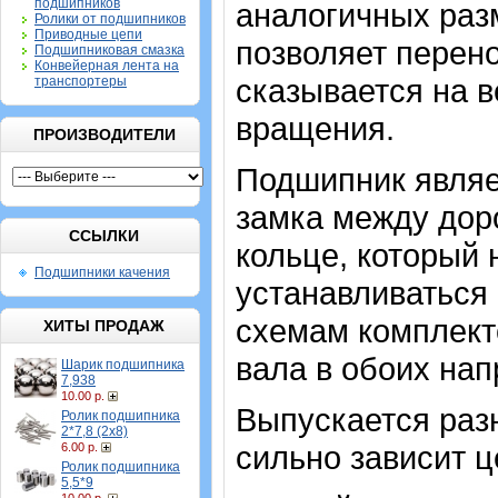
подшипников
аналогичных разм
Ролики от подшипников
Приводные цепи
позволяет перено
Подшипниковая смазка
Конвейерная лента на
сказывается на 
транспортеры
вращения.
ПРОИЗВОДИТЕЛИ
Подшипник являе
замка между дор
ССЫЛКИ
кольце, который
Подшипники качения
устанавливаться 
схемам комплект
ХИТЫ ПРОДАЖ
вала в обоих нап
Шарик подшипника
7,938
10.00 р.
Выпускается разн
Ролик подшипника
2*7,8 (2х8)
сильно зависит ц
6.00 р.
Ролик подшипника
5,5*9