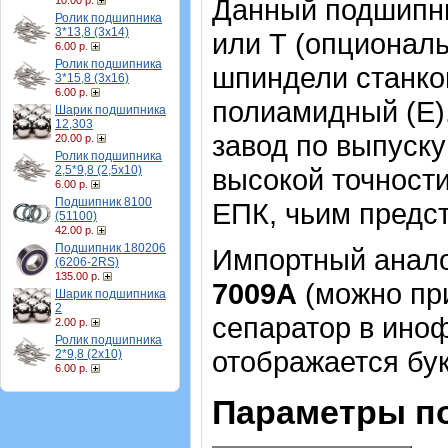
Данный подшипни
10.00 р.
Ролик подшипника
3*13,8 (3х14)
или Т (опциональ
6.00 р.
Ролик подшипника
шпиндели станко
3*15,8 (3х16)
6.00 р.
полиамидный (Е)
Шарик подшипника
12,303
завод по выпуск
20.00 р.
Ролик подшипника
2,5*9,8 (2,5х10)
высокой точности
6.00 р.
Подшипник 8100
ЕПК, чьим предс
(51100)
42.00 р.
Подшипник 180206
Импортный аналог
(6206-2RS)
135.00 р.
7009А
(можно при
Шарик подшипника
2
сепаратор в ино
2.00 р.
Ролик подшипника
отображается бук
2*9,8 (2х10)
6.00 р.
Параметры п