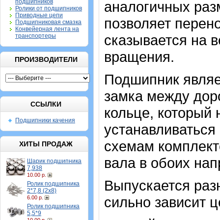
подшипников
аналогичных разм
Ролики от подшипников
Приводные цепи
позволяет перено
Подшипниковая смазка
Конвейерная лента на
сказывается на 
транспортеры
вращения.
ПРОИЗВОДИТЕЛИ
Подшипник являе
замка между дор
ССЫЛКИ
кольце, который
Подшипники качения
устанавливаться 
схемам комплект
ХИТЫ ПРОДАЖ
вала в обоих нап
Шарик подшипника
7,938
10.00 р.
Выпускается разн
Ролик подшипника
2*7,8 (2х8)
сильно зависит ц
6.00 р.
Ролик подшипника
5,5*9