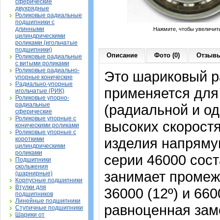
сферические
двухрядные
Роликовые радиальные
подшипники с
длинными
Нажмите, чтобы увеличит
цилиндрическими
роликами (игольчатые
подшипники)
Описание
Фото (0)
Отзывы
Роликовые радиальные
с витыми роликами
Роликовые радиально-
Это шариковый р
упорные конические
Радиально-упорные
применяется для
игольчатые (РИК)
Роликовые упорно-
радиальные
(радиальной и од
сферические
Роликовые упорные с
высоких скорост
коническими роликами
Роликовые упорные с
изделия напрямую
короткими
цилиндрическими
роликами
серии 46000 сост
Подшипники
скольжения
занимает промеж
(шарнирные)
Корпусные подшипники
Втулки для
36000 (12º) и 66
подшипников
Линейные подшипники
равноценная зам
Ступичные подшипники
Шарики от