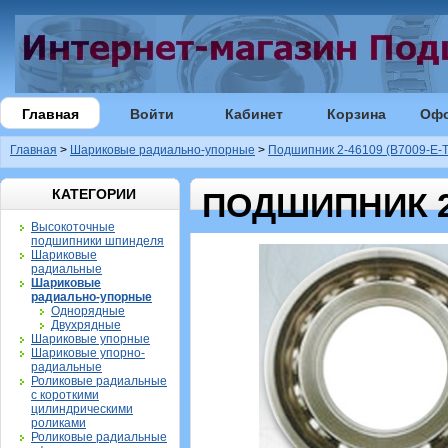
Главная
Войти
Кабинет
Корзина
Оф
Главная
>
Шариковые радиально-упорные
>
Подшипник 2-46109 (B7009-E-T
КАТЕГОРИИ
ПОДШИПНИК 2-
Высокоточные
подшипники шпинделя
Шариковые
радиальные
Шариковые
радиально-упорные
Однорядные
Двухрядные
Шариковые упорные
Шариковые упорно-
радиальные
Роликовые радиальные
с короткими
цилиндрическими
роликами
Роликовые радиальные