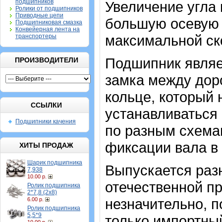
подшипников
Увеличение угла 
Ролики от подшипников
Приводные цепи
большую осевую н
Подшипниковая смазка
Конвейерная лента на
максимальной ск
транспортеры
Подшипник являе
ПРОИЗВОДИТЕЛИ
замка между дор
кольце, который
ССЫЛКИ
устанавливаться 
Подшипники качения
по разным схемам
фиксации вала в
ХИТЫ ПРОДАЖ
Шарик подшипника
Выпускается раз
7,938
10.00 р.
отечественной п
Ролик подшипника
2*7,8 (2х8)
незначительно, п
6.00 р.
Ролик подшипника
5,5*9
только импортны