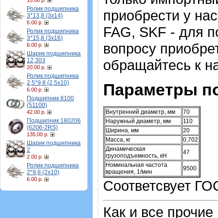
10.00 р.
Ролик подшипника
приобрести у нас
3*13,8 (3х14)
6.00 р.
FAG, SKF - для п
Ролик подшипника
3*15,8 (3х16)
вопросу приобре
6.00 р.
Шарик подшипника
12,303
обращайтесь к н
20.00 р.
Ролик подшипника
2,5*9,8 (2,5х10)
Параметры п
6.00 р.
Подшипник 8100
(51100)
Внутренний диаметр, мм
70
42.00 р.
Подшипник 180206
Наружный диаметр, мм
110
(6206-2RS)
Ширина, мм
20
135.00 р.
Масса, кг
0,702
Шарик подшипника
Динамическая
2
47
грузоподъемность, кН
2.00 р.
Номинальная частота
Ролик подшипника
9500
вращения, 1/мин
2*9,8 (2х10)
6.00 р.
Соответсвует ГО
Как и все прочие