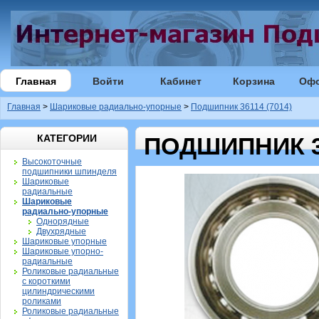
Главная
Войти
Кабинет
Корзина
Оф
Главная
>
Шариковые радиально-упорные
>
Подшипник 36114 (7014)
КАТЕГОРИИ
ПОДШИПНИК 36
Высокоточные
подшипники шпинделя
Шариковые
радиальные
Шариковые
радиально-упорные
Однорядные
Двухрядные
Шариковые упорные
Шариковые упорно-
радиальные
Роликовые радиальные
с короткими
цилиндрическими
роликами
Роликовые радиальные