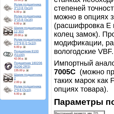
10.00 р.
Ролик подшипника
степеней точност
3*13,8 (3х14)
6.00 р.
можно в опциях 
Ролик подшипника
3*15,8 (3х16)
(расшифровка Е и
6.00 р.
Шарик подшипника
12,303
колец замок). Пр
20.00 р.
Ролик подшипника
модификации, ра
2,5*9,8 (2,5х10)
6.00 р.
вологодские VBF
Подшипник 8100
(51100)
42.00 р.
Импортный аналог
Подшипник 180206
(6206-2RS)
7005С
(можно пр
135.00 р.
Шарик подшипника
таких марок как 
2
2.00 р.
Ролик подшипника
опциях товара)
.
2*9,8 (2х10)
6.00 р.
Параметры п
Внутренний диаметр, мм
25