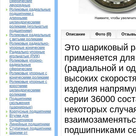
сферические
двухрядные
Роликовые радиальные
подшипники с
длинными
Нажмите, чтобы увеличит
цилиндрическими
роликами (игольчатые
подшипники)
Описание
Фото (0)
Отзывы
Роликовые радиальные
с витыми роликами
Роликовые радиально-
Это шариковый р
упорные конические
Радиально-упорные
применяется для
игольчатые (РИК)
Роликовые упорно-
радиальные
(радиальной и од
сферические
Роликовые упорные с
высоких скорост
коническими роликами
Роликовые упорные с
изделия напрямую
короткими
цилиндрическими
роликами
серии 36000 сост
Подшипники
скольжения
некоторых случая
(шарнирные)
Корпусные подшипники
Втулки для
взаимозаменятьс
подшипников
Линейные подшипники
подшипниками сер
Ступичные подшипники
Шарики от