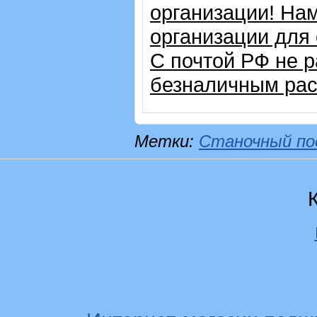
организации! На
организации для
С почтой РФ не 
безналичным рас
Метки:
Станочный по