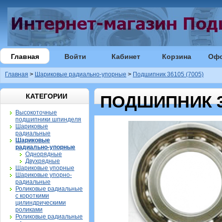
Главная
Войти
Кабинет
Корзина
Оф
Главная
>
Шариковые радиально-упорные
>
Подшипник 36105 (7005)
КАТЕГОРИИ
ПОДШИПНИК 36
Высокоточные
подшипники шпинделя
Шариковые
радиальные
Шариковые
радиально-упорные
Однорядные
Двухрядные
Шариковые упорные
Шариковые упорно-
радиальные
Роликовые радиальные
с короткими
цилиндрическими
роликами
Роликовые радиальные