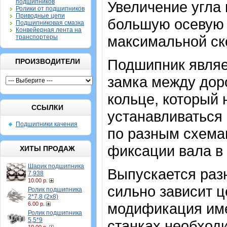
подшипников
Увеличение угла 
Ролики от подшипников
Приводные цепи
большую осевую н
Подшипниковая смазка
Конвейерная лента на
максимальной ск
транспортеры
Подшипник являе
ПРОИЗВОДИТЕЛИ
замка между дор
кольце, который
ССЫЛКИ
устанавливаться 
Подшипники качения
по разным схемам
фиксации вала в
ХИТЫ ПРОДАЖ
Шарик подшипника
Выпускается разн
7,938
10.00 р.
сильно зависит ц
Ролик подшипника
2*7,8 (2х8)
модификация име
6.00 р.
Ролик подшипника
5,5*9
станках необход