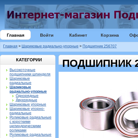
Главная
Войти
Кабинет
Корзина
Оф
Главная
>
Шариковые радиально-упорные
>
Подшипник 256707
КАТЕГОРИИ
ПОДШИПНИК 2
Высокоточные
подшипники шпинделя
Шариковые
радиальные
Шариковые
радиально-упорные
Однорядные
Двухрядные
Шариковые упорные
Шариковые упорно-
радиальные
Роликовые радиальные
с короткими
цилиндрическими
роликами
Роликовые радиальные