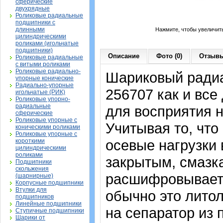
сферические
двухрядные
Роликовые радиальные
подшипники с
длинными
Нажмите, чтобы увеличит
цилиндрическими
роликами (игольчатые
подшипники)
Описание
Фото (0)
Отзывы
Роликовые радиальные
с витыми роликами
Роликовые радиально-
Шариковый ради
упорные конические
Радиально-упорные
256707 к
ак и все
игольчатые (РИК)
Роликовые упорно-
радиальные
для восприятия н
сферические
Роликовые упорные с
Учитывая то, что
коническими роликами
Роликовые упорные с
осевые нагрузки 
короткими
цилиндрическими
роликами
закрытым, смазка
Подшипники
скольжения
расшифровываетс
(шарнирные)
Корпусные подшипники
Втулки для
обычно это литол
подшипников
Линейные подшипники
на сепаратор из
Ступичные подшипники
Шарики от