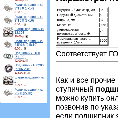
10.00 р.
Ролик подшипника
3*13,8 (3х14)
Внутренний диаметр, мм
35
6.00 р.
Наружный диаметр, мм
68
Ролик подшипника
Ширина, мм
37
3*15,8 (3х16)
6.00 р.
Масса, кг
0,58
Шарик подшипника
Динамическая
40
12,303
грузоподъемность, кН
20.00 р.
Номинальная частота
3500
Ролик подшипника
вращения, 1/мин
2,5*9,8 (2,5х10)
6.00 р.
Соответствует ГО
Подшипник 8100
(51100)
42.00 р.
Подшипник 180206
(6206-2RS)
135.00 р.
Шарик подшипника
Как и все прочие
2
2.00 р.
ступичный
подши
Ролик подшипника
2*9,8 (2х10)
можно купить онл
6.00 р.
позвонив по указ
если подшипник 