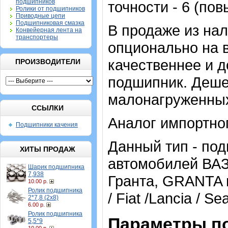
подшипников
точности - 6 (по
Ролики от подшипников
Приводные цепи
Подшипниковая смазка
В продаже из нал
Конвейерная лента на
транспортеры
опционально на 
качественнее и д
ПРОИЗВОДИТЕЛИ
подшипник. Деше
малонагруженных
ССЫЛКИ
Аналог импортно
Подшипники качения
Данный тип - по
ХИТЫ ПРОДАЖ
автомобилей ВАЗ 
Шарик подшипника
7,938
Гранта, GRANTA и
10.00 р.
Ролик подшипника
/ Fiat /Lancia / Se
2*7,8 (2х8)
6.00 р.
Ролик подшипника
Параметры п
5,5*9