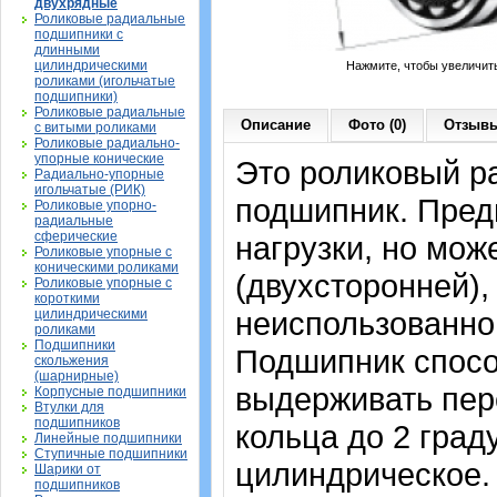
двухрядные
Роликовые радиальные
подшипники с
длинными
цилиндрическими
Нажмите, чтобы увеличит
роликами (игольчатые
подшипники)
Роликовые радиальные
Описание
Фото (0)
Отзывы
с витыми роликами
Роликовые радиально-
упорные конические
Это роликовый р
Радиально-упорные
игольчатые (РИК)
подшипник. Пред
Роликовые упорно-
радиальные
сферические
нагрузки, но мож
Роликовые упорные с
коническими роликами
(двухсторонней),
Роликовые упорные с
короткими
неиспользованно
цилиндрическими
роликами
Подшипники
Подшипник спосо
скольжения
(шарнирные)
выдерживать пер
Корпусные подшипники
Втулки для
подшипников
кольца до 2 град
Линейные подшипники
Ступичные подшипники
цилиндрическое.
Шарики от
подшипников