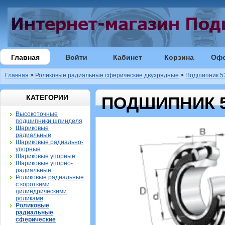
Главная
Войти
Кабинет
Корзина
Оф
Главная
>
Роликовые радиальные сферические двухрядные
>
Подшипник 5
КАТЕГОРИИ
ПОДШИПНИК 53
Высокоточные
подшипники шпинделя
Шариковые
радиальные
Шариковые радиально-
упорные
Шариковые упорные
Шариковые упорно-
радиальные
Роликовые радиальные
с короткими
цилиндрическими
роликами
Роликовые
радиальные
сферические