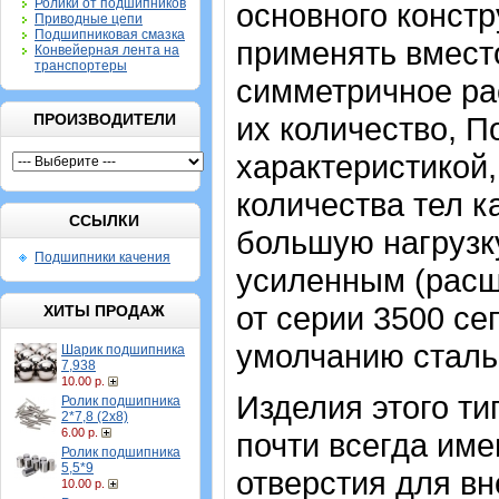
Ролики от подшипников
основного констр
Приводные цепи
Подшипниковая смазка
применять вмест
Конвейерная лента на
транспортеры
симметричное ра
ПРОИЗВОДИТЕЛИ
их количество, 
характеристикой
количества тел к
ССЫЛКИ
большую нагрузку
Подшипники качения
усиленным (расш
от серии 3500 се
ХИТЫ ПРОДАЖ
умолчанию сталь
Шарик подшипника
7,938
10.00 р.
Изделия этого т
Ролик подшипника
2*7,8 (2х8)
6.00 р.
почти всегда име
Ролик подшипника
5,5*9
отверстия для в
10.00 р.