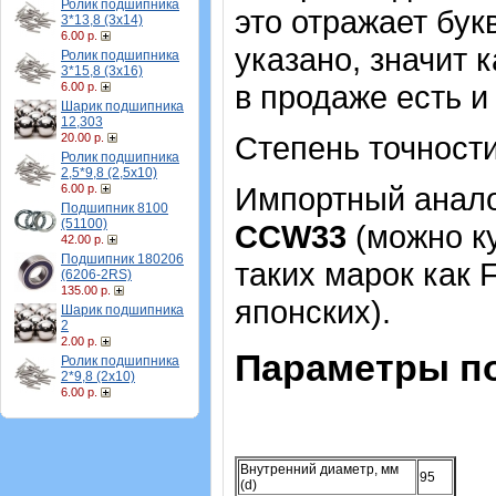
Ролик подшипника
это отражает бук
3*13,8 (3х14)
6.00 р.
указано, значит 
Ролик подшипника
3*15,8 (3х16)
в продаже есть и
6.00 р.
Шарик подшипника
12,303
Степень точности
20.00 р.
Ролик подшипника
2,5*9,8 (2,5х10)
Импортный аналог
6.00 р.
Подшипник 8100
(51100)
СCW33
(можно ку
42.00 р.
Подшипник 180206
таких марок как 
(6206-2RS)
135.00 р.
японских).
Шарик подшипника
2
2.00 р.
Параметры п
Ролик подшипника
2*9,8 (2х10)
6.00 р.
Внутренний диаметр, мм
95
(d)