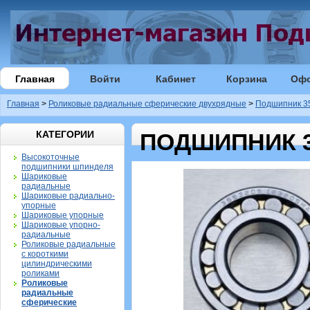
Главная
Войти
Кабинет
Корзина
Оф
Главная
>
Роликовые радиальные сферические двухрядные
>
Подшипник 35
КАТЕГОРИИ
ПОДШИПНИК 35
Высокоточные
подшипники шпинделя
Шариковые
радиальные
Шариковые радиально-
упорные
Шариковые упорные
Шариковые упорно-
радиальные
Роликовые радиальные
с короткими
цилиндрическими
роликами
Роликовые
радиальные
сферические