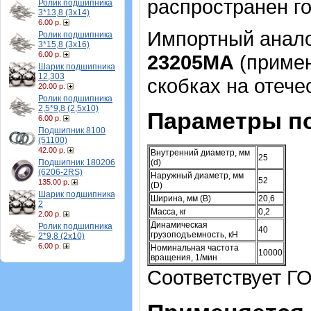
распространен г
Ролик подшипника
3*13,8 (3х14)
6.00 р.
Импортный аналог
Ролик подшипника
3*15,8 (3х16)
6.00 р.
23205MA
(примен
Шарик подшипника
12,303
скобках на отеч
20.00 р.
Ролик подшипника
2,5*9,8 (2,5х10)
Параметры по
6.00 р.
Подшипник 8100
(51100)
42.00 р.
Внутренний диаметр, мм
25
Подшипник 180206
(d)
(6206-2RS)
Наружный диаметр, мм
52
135.00 р.
(D)
Шарик подшипника
Ширина, мм (B)
20,6
2
Масса, кг
0,2
2.00 р.
Динамическая
Ролик подшипника
40
грузоподъемность, кН
2*9,8 (2х10)
6.00 р.
Номинальная частота
10000
вращения, 1/мин
Соответствует ГО