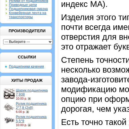
Ролики от подшипников
индекс МА).
Приводные цепи
Подшипниковая смазка
Конвейерная лента на
Изделия этого т
транспортеры
почти всегда име
ПРОИЗВОДИТЕЛИ
отверстия для в
это отражает бук
ССЫЛКИ
Степень точности
Подшипники качения
несколько возмо
завода-изготови
ХИТЫ ПРОДАЖ
модификацию мо
Шарик подшипника
7,938
опцию при оформ
10.00 р.
Ролик подшипника
дорогая, чем ука
2*7,8 (2х8)
6.00 р.
Ролик подшипника
Есть точно такой
5,5*9
10.00 р.