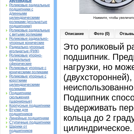
двухрядные
Роликовые радиальные
подшипники с
длинными
цилиндрическими
Нажмите, чтобы увеличит
роликами (игольчатые
подшипники)
Роликовые радиальные
Описание
Фото (0)
Отзывы
с витыми роликами
Роликовые радиально-
упорные конические
Это роликовый р
Радиально-упорные
игольчатые (РИК)
подшипник. Пред
Роликовые упорно-
радиальные
сферические
нагрузки, но мож
Роликовые упорные с
коническими роликами
(двухсторонней),
Роликовые упорные с
короткими
неиспользованно
цилиндрическими
роликами
Подшипники
Подшипник спосо
скольжения
(шарнирные)
выдерживать пер
Корпусные подшипники
Втулки для
подшипников
кольца до 2 град
Линейные подшипники
Ступичные подшипники
цилиндрическое. 
Шарики от
подшипников