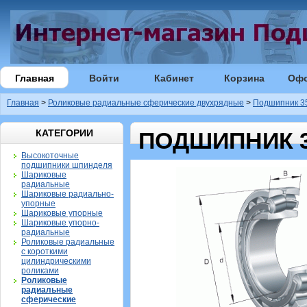
Главная
Войти
Кабинет
Корзина
Оф
Главная
>
Роликовые радиальные сферические двухрядные
>
Подшипник 35
КАТЕГОРИИ
ПОДШИПНИК 35
Высокоточные
подшипники шпинделя
Шариковые
радиальные
Шариковые радиально-
упорные
Шариковые упорные
Шариковые упорно-
радиальные
Роликовые радиальные
с короткими
цилиндрическими
роликами
Роликовые
радиальные
сферические