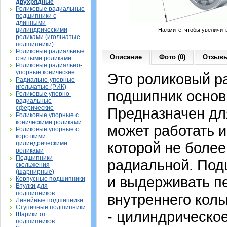
двухрядные
Роликовые радиальные
подшипники с
длинными
цилиндрическими
Нажмите, чтобы увеличит
роликами (игольчатые
подшипники)
Роликовые радиальные
Описание
Фото (0)
Отзывы
с витыми роликами
Роликовые радиально-
упорные конические
Это роликовый р
Радиально-упорные
игольчатые (РИК)
подшипник основ
Роликовые упорно-
радиальные
сферические
Предназначен дл
Роликовые упорные с
коническими роликами
может работать и
Роликовые упорные с
короткими
которой не более
цилиндрическими
роликами
Подшипники
радиальной. Под
скольжения
(шарнирные)
и выдерживать п
Корпусные подшипники
Втулки для
подшипников
внутреннего коль
Линейные подшипники
Ступичные подшипники
- цилиндрическо
Шарики от
подшипников