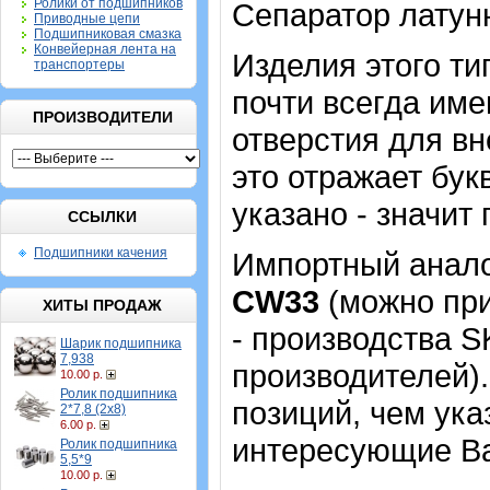
Ролики от подшипников
Сепаратор латун
Приводные цепи
Подшипниковая смазка
Конвейерная лента на
Изделия этого т
транспортеры
почти всегда име
ПРОИЗВОДИТЕЛИ
отверстия для в
это отражает бук
указано - значит 
ССЫЛКИ
Подшипники качения
Импортный аналог
CW33
(можно при
ХИТЫ ПРОДАЖ
- производства 
Шарик подшипника
7,938
производителей).
10.00 р.
Ролик подшипника
позиций, чем ука
2*7,8 (2х8)
6.00 р.
интересующие Ва
Ролик подшипника
5,5*9
10.00 р.