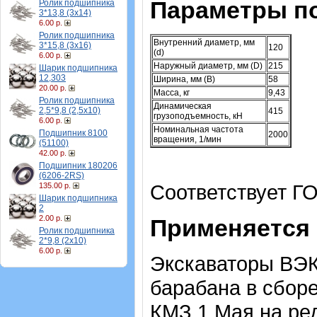
Параметры п
Ролик подшипника
3*13,8 (3х14)
6.00 р.
Ролик подшипника
Внутренний диаметр, мм
3*15,8 (3х16)
120
(d)
6.00 р.
Наружный диаметр, мм (D)
215
Шарик подшипника
12,303
Ширина, мм (B)
58
20.00 р.
Масса, кг
9,43
Ролик подшипника
Динамическая
2,5*9,8 (2,5х10)
415
грузоподъемность, кН
6.00 р.
Номинальная частота
Подшипник 8100
2000
вращения, 1/мин
(51100)
42.00 р.
Подшипник 180206
(6206-2RS)
Соответствует ГО
135.00 р.
Шарик подшипника
2
2.00 р.
Применяется 
Ролик подшипника
2*9,8 (2х10)
6.00 р.
Экскаваторы ВЭК
барабана в сбор
КМЗ 1 Мая на ред