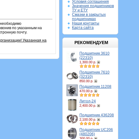
Условия соглашения
Значения подшипников
ТУ и ЕТУ
Смазки в закрытых
подшипниках
Наши контакты
о необходимо
Карта сайта
звонив по указанным на
ктронную почту.
рганизации! Указанная на
РЕКОМЕНДУЕМ
Подшипник 3610
(22310)
1,300.00 р.
Подшипник 7610
(32310)
850.00 р.
Подшипник 11208
470.00 р.
Литол-24
2,400.00 р.
Подшипник 436208
2,100.00 р.
Подшипник UC206
(480206)
300.00 р.