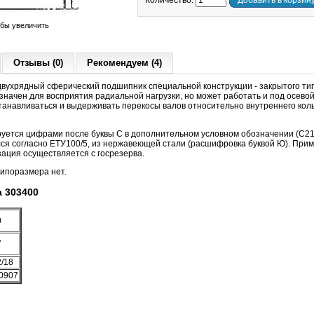
Количество:
Добавить в корзин
обы увеличить
Отзывы (0)
Рекомендуем (4)
вухрядный сферический подшипник специальной конструкции - закрытого ти
начен для восприятия радиальной нагрузки, но может работать и под осевой
анавливаться и выдерживать перекосы валов относительно внутреннего коль
руется цифрами после буквы С в дополнительном условном обозначении (С21
ся согласно ЕТУ100/5, из нержавеющей стали (расшифровка буквой Ю). При
ация осуществляется с госрезерва.
типоразмера нет.
 303400
0
7
2/18
,0907