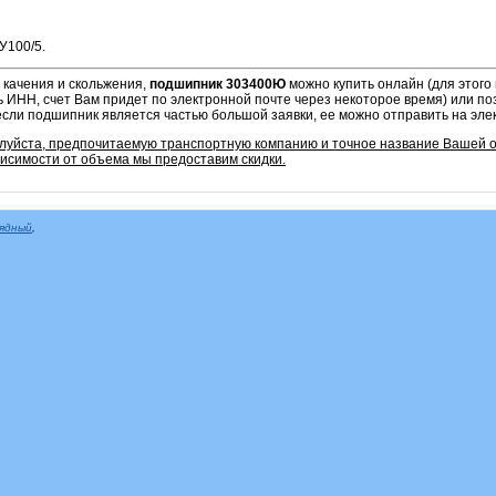
У100/5.
 качения и скольжения,
подшипник 303400Ю
можно
купить онлайн (для этог
ь ИНН, счет Вам придет по электронной почте через некоторое время) или по
если подшипник является частью большой заявки, ее можно отправить на эле
алуйста, предпочитаемую транспортную компанию и точное название Вашей о
ависимости от объема мы предоставим скидки.
рядный
,