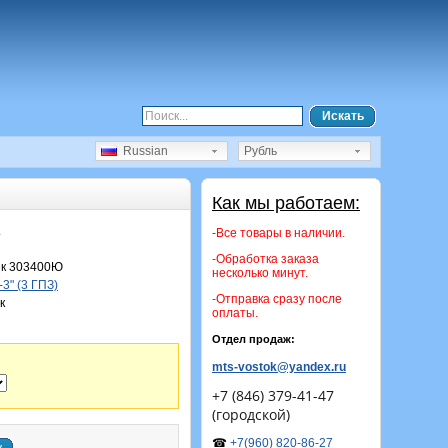
Искать
Russian
Рубль
Как мы работаем:
.
-Все товары в наличии.
-Обработка заказа
к 303400Ю
несколько минут.
3" (3 ГПЗ)
-Отправка сразу после
к
оплаты.
Отдел продаж:
mts-vostok@yandex.ru
+7 (846) 379-41-47
(городской)
☎
+7(960) 820-86-27