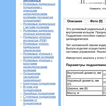
двухрядные
Роликовые радиальные
подшипники с
Нажмите, чт
длинными
цилиндрическими
роликами (игольчатые
подшипники)
Описание
Фото (0)
Роликовые радиальные
с витыми роликами
Это роликовый радиальный д
Роликовые радиально-
внутренним кольцом. Предназ
упорные конические
Подшипник способен самоуст
Радиально-упорные
цилиндрическое.
игольчатые (РИК)
Роликовые упорно-
Тип заложенной смазки коди
радиальные
Выпуск изделия осуществлял
сферические
системах управления. Реализ
Роликовые упорные с
коническими роликами
Импортного аналога у этого 
Роликовые упорные с
короткими
Параметры подшипника
цилиндрическими
роликами
Внутренний диаметр, мм
Подшипники
1
(d)
скольжения
(шарнирные)
Наружный диаметр, мм
3
Корпусные подшипники
(D)
Втулки для
Ширина, мм (B)
1
подшипников
Масса, кг
0
Линейные подшипники
Ступичные подшипники
Шарики от
подшипников