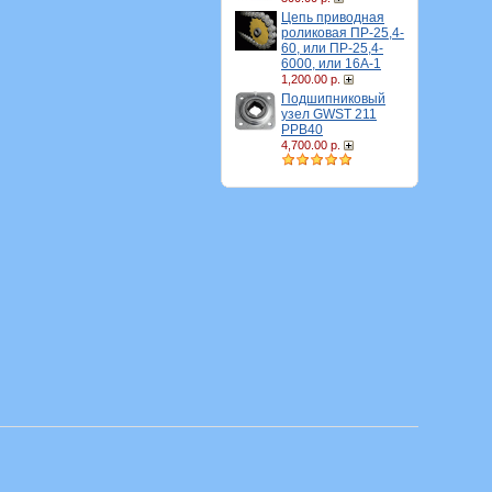
Цепь приводная
роликовая ПР-25,4-
60, или ПР-25,4-
6000, или 16A-1
1,200.00 р.
Подшипниковый
узел GWST 211
PPB40
4,700.00 р.