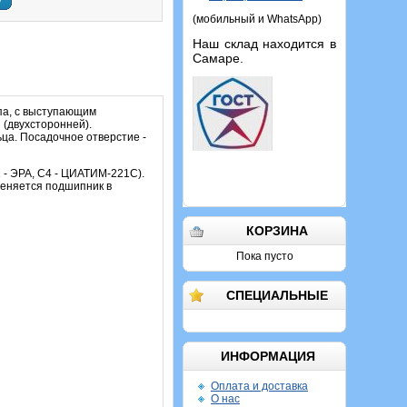
у
(мобильный и WhatsApp)
Наш склад находится в
Самаре.
па, с выступающим
 (двухсторонней).
ца. Посадочное отверстие -
 - ЭРА, C4 - ЦИАТИМ-221С).
меняется подшипник в
КОРЗИНА
Пока пусто
СПЕЦИАЛЬНЫЕ
ИНФОРМАЦИЯ
Оплата и доставка
О нас