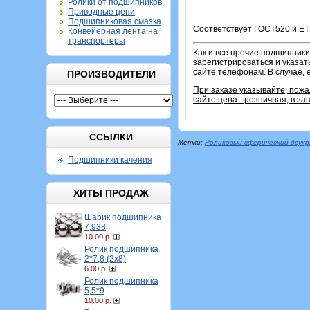
Ролики от подшипников
Приводные цепи
Подшипниковая смазка
Соответствует ГОСТ520 и ЕТ
Конвейерная лента на
транспортеры
Как и все прочие подшипники
зарегистрироваться и указат
сайте телефонам. В случае, 
ПРОИЗВОДИТЕЛИ
При заказе указывайте, пож
сайте цена - розничная, в з
ССЫЛКИ
Метки:
Роликовый сферический двух
Подшипники качения
ХИТЫ ПРОДАЖ
Шарик подшипника
7,938
10.00 р.
Ролик подшипника
2*7,8 (2х8)
6.00 р.
Ролик подшипника
5,5*9
10.00 р.