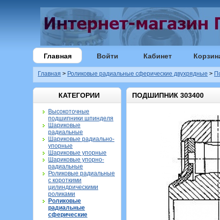
Главная
Войти
Кабинет
Корзин
Главная
>
Роликовые радиальные сферические двухрядные
>
П
КАТЕГОРИИ
ПОДШИПНИК 303400
Высокоточные
подшипники шпинделя
Шариковые
радиальные
Шариковые радиально-
упорные
Шариковые упорные
Шариковые упорно-
радиальные
Роликовые радиальные
с короткими
цилиндрическими
роликами
Роликовые
радиальные
сферические