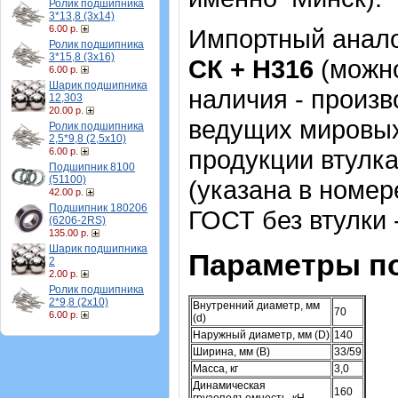
Ролик подшипника
3*13,8 (3х14)
6.00 р.
Импортный аналог
Ролик подшипника
3*15,8 (3х16)
CК + H316
(можно
6.00 р.
Шарик подшипника
наличия - произ
12,303
20.00 р.
ведущих мировых 
Ролик подшипника
2,5*9,8 (2,5х10)
продукции втулка
6.00 р.
Подшипник 8100
(51100)
(указана в номер
42.00 р.
Подшипник 180206
ГОСТ без втулки 
(6206-2RS)
135.00 р.
Шарик подшипника
Параметры п
2
2.00 р.
Ролик подшипника
2*9,8 (2х10)
Внутренний диаметр, мм
70
6.00 р.
(d)
Наружный диаметр, мм (D)
140
Ширина, мм (B)
33/59
Масса, кг
3,0
Динамическая
160