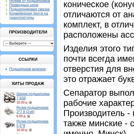
Ролики от подшипников
коническое (кону
Приводные цепи
Подшипниковая смазка
отличаются от ан
Конвейерная лента на
транспортеры
комплект, в отли
ПРОИЗВОДИТЕЛИ
расположены асс
Изделия этого т
почти всегда име
ССЫЛКИ
отверстия для в
Подшипники качения
это отражает бук
ХИТЫ ПРОДАЖ
Сепаратор выполн
Шарик подшипника
7,938
рабочие характер
10.00 р.
Ролик подшипника
Производитель - 
2*7,8 (2х8)
6.00 р.
также минские - 
Ролик подшипника
5,5*9
10.00 р.
именно Минск).