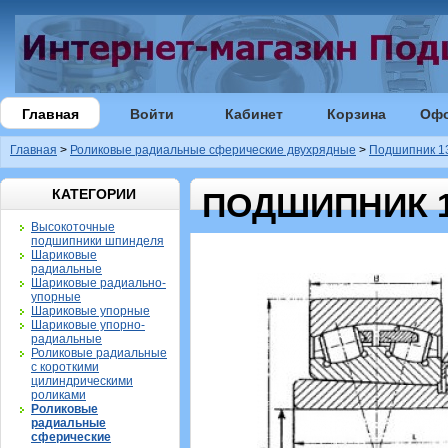
Главная
Войти
Кабинет
Корзина
Оф
Главная
>
Роликовые радиальные сферические двухрядные
>
Подшипник 1
КАТЕГОРИИ
ПОДШИПНИК 1
Высокоточные
подшипники шпинделя
Шариковые
радиальные
Шариковые радиально-
упорные
Шариковые упорные
Шариковые упорно-
радиальные
Роликовые радиальные
с короткими
цилиндрическими
роликами
Роликовые
радиальные
сферические