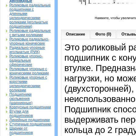
двухрядные
Роликовые радиальные
подшипники с
длинными
цилиндрическими
Нажмите, чтобы увеличит
роликами (игольчатые
подшипники)
Роликовые радиальные
Описание
Фото (0)
Отзывы
с витыми роликами
Роликовые радиально-
упорные конические
Это роликовый р
Радиально-упорные
игольчатые (РИК)
подшипник с кон
Роликовые упорно-
радиальные
сферические
втулке. Предназ
Роликовые упорные с
коническими роликами
нагрузки, но мож
Роликовые упорные с
короткими
(двухсторонней),
цилиндрическими
роликами
Подшипники
неиспользованно
скольжения
(шарнирные)
Подшипник спосо
Корпусные подшипники
Втулки для
подшипников
выдерживать пер
Линейные подшипники
Ступичные подшипники
кольца до 2 град
Шарики от
подшипников