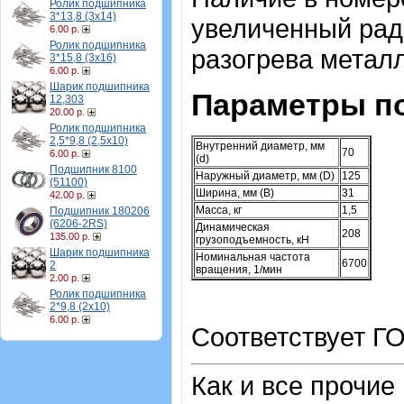
Ролик подшипника
3*13,8 (3х14)
увеличенный рад
6.00 р.
Ролик подшипника
разогрева металл
3*15,8 (3х16)
6.00 р.
Шарик подшипника
Параметры п
12,303
20.00 р.
Ролик подшипника
2,5*9,8 (2,5х10)
Внутренний диаметр, мм
70
6.00 р.
(d)
Подшипник 8100
Наружный диаметр, мм (D)
125
(51100)
Ширина, мм (B)
31
42.00 р.
Масса, кг
1,5
Подшипник 180206
(6206-2RS)
Динамическая
208
135.00 р.
грузоподъемность, кН
Шарик подшипника
Номинальная частота
6700
2
вращения, 1/мин
2.00 р.
Ролик подшипника
2*9,8 (2х10)
6.00 р.
Соответствует ГО
Как и все прочие