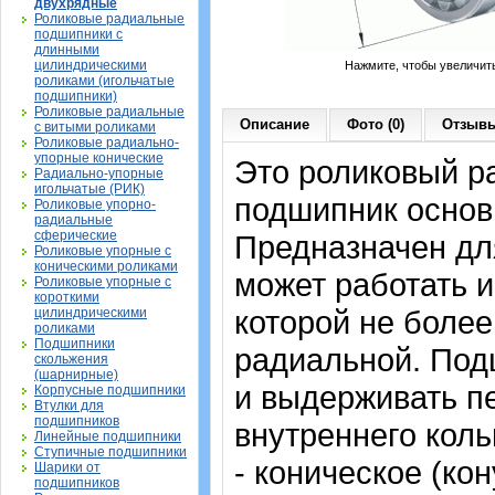
двухрядные
Роликовые радиальные
подшипники с
длинными
цилиндрическими
Нажмите, чтобы увеличит
роликами (игольчатые
подшипники)
Роликовые радиальные
Описание
Фото (0)
Отзывы
с витыми роликами
Роликовые радиально-
упорные конические
Это роликовый р
Радиально-упорные
игольчатые (РИК)
подшипник основ
Роликовые упорно-
радиальные
сферические
Предназначен дл
Роликовые упорные с
коническими роликами
может работать и
Роликовые упорные с
короткими
которой не более
цилиндрическими
роликами
Подшипники
радиальной. Под
скольжения
(шарнирные)
и выдерживать п
Корпусные подшипники
Втулки для
подшипников
внутреннего коль
Линейные подшипники
Ступичные подшипники
- коническое (кон
Шарики от
подшипников