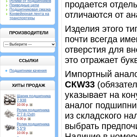
Ролики от подшипников
продается отдель
Приводные цепи
Подшипниковая смазка
отличаются от ан
Конвейерная лента на
транспортеры
Изделия этого т
ПРОИЗВОДИТЕЛИ
почти всегда име
отверстия для в
это отражает бук
ССЫЛКИ
Подшипники качения
Импортный аналог
CКW33
(обязател
ХИТЫ ПРОДАЖ
указывает на кон
Шарик подшипника
7,938
аналог подшипник
10.00 р.
Ролик подшипника
из складского на
2*7,8 (2х8)
6.00 р.
выбрать предпоч
Ролик подшипника
5,5*9
10.00 р.
Наличие в номер