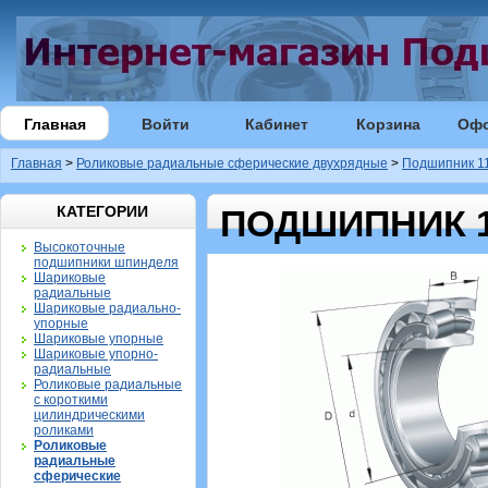
Главная
Войти
Кабинет
Корзина
Оф
Главная
>
Роликовые радиальные сферические двухрядные
>
Подшипник 11
КАТЕГОРИИ
ПОДШИПНИК 11
Высокоточные
подшипники шпинделя
Шариковые
радиальные
Шариковые радиально-
упорные
Шариковые упорные
Шариковые упорно-
радиальные
Роликовые радиальные
с короткими
цилиндрическими
роликами
Роликовые
радиальные
сферические