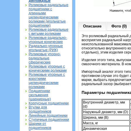
двухрядные
Роликовые радиальные
подшипники с
Нажмите, что
длинными
цилиндрическими
роликами (игольчатые
подшипники)
Описание
Фото (0)
Роликовые радиальные
с витыми роликами
Это роликовый радиальный д
Роликовые радиально-
восприятия радиальной нагру
упорные конические
неиспользованной максималь
Радиально-упорные
относительно внутреннего кол
игольчатые (РИК)
отдельно), этим изделия сер
Роликовые упорно-
радиальные
Изделия этого типа, выпуска
сферические
смазочного материала. В ном
Роликовые упорные с
коническими роликами
Импортный аналог этого тип
Роликовые упорные с
противном случае это будет а
короткими
марки, выбрать предпочитае
цилиндрическими
радиальный зазор (выбираетс
роликами
Подшипники
Параметры подшипника
скольжения
(шарнирные)
Внутренний диаметр, мм
Корпусные подшипники
(d)
Втулки для
подшипников
Наружный диаметр, мм (D)
Линейные подшипники
Ширина, мм (B)
Ступичные подшипники
Масса, кг
Шарики от
подшипников
Динамическая