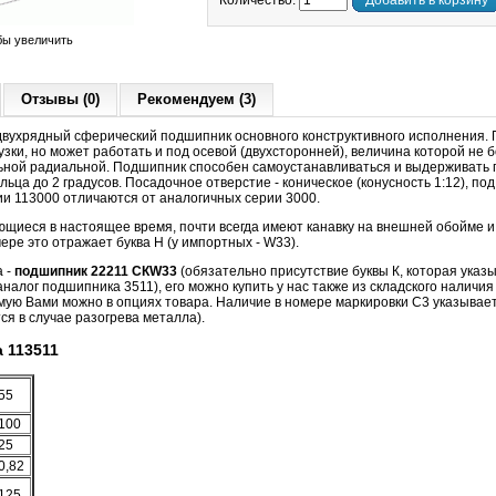
Количество:
Добавить в корзину
бы увеличить
Отзывы (0)
Рекомендуем (3)
вухрядный сферический подшипник основного конструктивного исполнения.
зки, но может работать и под осевой (двухсторонней), величина которой не б
ной радиальной. Подшипник способен самоустанавливаться и выдерживать 
ьца до 2 градусов. Посадочное отверстие - коническое (конусность 1:12), под
ии 113000 отличаются от аналогичных серии 3000.
ющиеся в настоящее время, почти всегда имеют канавку на внешней обойме и
ере это отражает буква Н (у импортных - W33).
а -
подшипник 22211 CКW33
(обязательно присутствие буквы К, которая указы
налог подшипника 3511), его можно купить у нас также из складского наличия
мую Вами можно в опциях товара. Наличие в номере маркировки C3 указывае
я в случае разогрева металла).
 113511
55
100
25
0,82
125