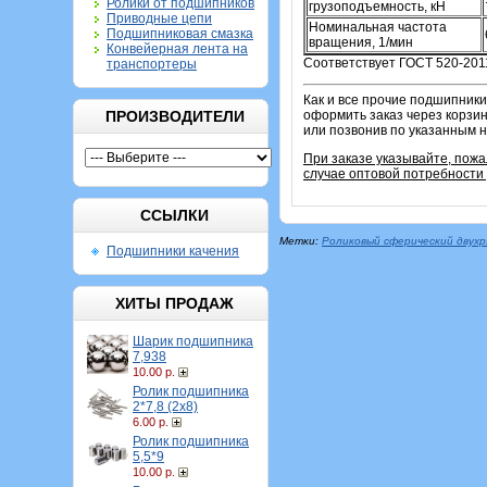
Ролики от подшипников
грузоподъемность, кН
Приводные цепи
Номинальная частота
Подшипниковая смазка
вращения, 1/мин
Конвейерная лента на
Соответствует ГОСТ 520-201
транспортеры
Как и все прочие подшипники
ПРОИЗВОДИТЕЛИ
оформить заказ через корзин
или позвонив по указанным 
При заказе указывайте, пожа
случае оптовой потребности 
ССЫЛКИ
Метки:
Роликовый сферический двух
Подшипники качения
ХИТЫ ПРОДАЖ
Шарик подшипника
7,938
10.00 р.
Ролик подшипника
2*7,8 (2х8)
6.00 р.
Ролик подшипника
5,5*9
10.00 р.