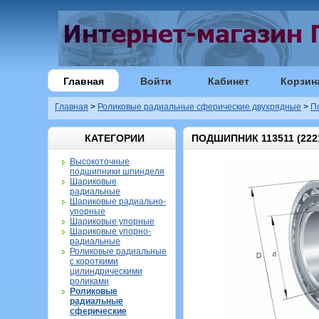
Главная
Войти
Кабинет
Корзин
Главная
>
Роликовые радиальные сферические двухрядные
>
П
КАТЕГОРИИ
ПОДШИПНИК 113511 (222
Высокоточные
подшипники шпинделя
Шариковые
радиальные
Шариковые радиально-
упорные
Шариковые упорные
Шариковые упорно-
радиальные
Роликовые радиальные
с короткими
цилиндрическими
роликами
Роликовые
радиальные
сферические