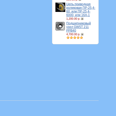
Цепь приводная
роликовая ПР-25,4-
60, или ПР-25,4-
6000, или 16A-1
1,200.00 р.
Подшипниковый
узел GWST 211
PPB40
4,700.00 р.