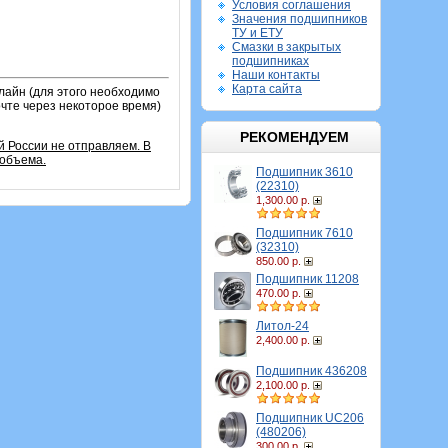
Условия соглашения
Значения подшипников
ТУ и ЕТУ
Смазки в закрытых
подшипниках
Наши контакты
Карта сайта
лайн (для этого необходимо
очте через некоторое время)
РЕКОМЕНДУЕМ
й России не отправляем. В
 объема.
Подшипник 3610
(22310)
1,300.00 р.
Подшипник 7610
(32310)
850.00 р.
Подшипник 11208
470.00 р.
Литол-24
2,400.00 р.
Подшипник 436208
2,100.00 р.
Подшипник UC206
(480206)
300.00 р.