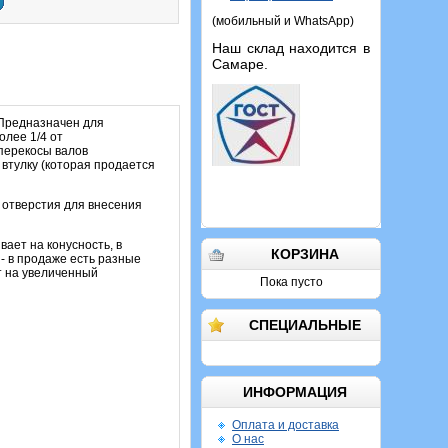
(мобильный и WhatsApp)
Наш склад находится в
Самаре.
 Предназначен для
олее 1/4 от
перекосы валов
 втулку (которая продается
 отверстия для внесения
вает на конусность, в
КОРЗИНА
 - в продаже есть разные
т на увеличенный
Пока пусто
СПЕЦИАЛЬНЫЕ
ИНФОРМАЦИЯ
Оплата и доставка
О нас