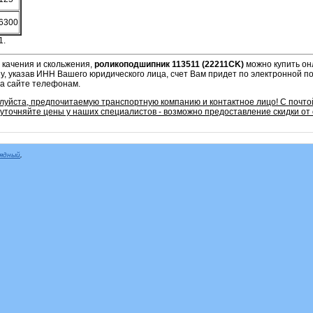
6300
1.
 качения и скольжения,
роликоподшипник 113511 (22211CK)
можно купить он
у, указав ИНН Вашего юридического лица, счет Вам придет по электронной п
на сайте телефонам.
луйста, предпочитаемую транспортную компанию и контактное лицо! С почто
уточняйте цены у наших специалистов - возможно предоставление скидки от
рядный
,