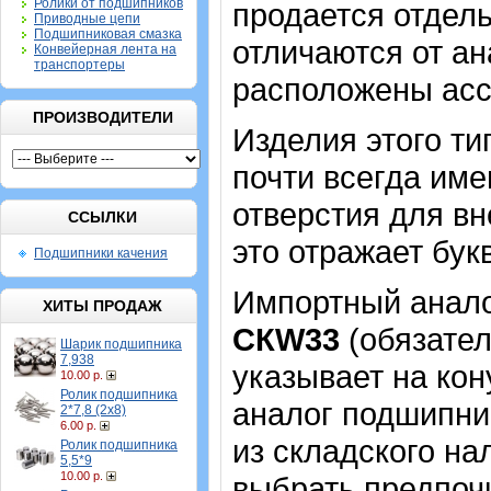
Ролики от подшипников
продается отдель
Приводные цепи
Подшипниковая смазка
отличаются от ан
Конвейерная лента на
транспортеры
расположены асс
ПРОИЗВОДИТЕЛИ
Изделия этого т
почти всегда име
отверстия для в
ССЫЛКИ
это отражает бук
Подшипники качения
Импортный аналог
ХИТЫ ПРОДАЖ
CКW33
(обязател
Шарик подшипника
7,938
указывает на кон
10.00 р.
Ролик подшипника
аналог подшипник
2*7,8 (2х8)
6.00 р.
из складского на
Ролик подшипника
5,5*9
10.00 р.
выбрать предпоч