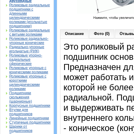
двухрядные
Роликовые радиальные
подшипники с
длинными
цилиндрическими
Нажмите, чтобы увеличит
роликами (игольчатые
подшипники)
Роликовые радиальные
Описание
Фото (0)
Отзывы
с витыми роликами
Роликовые радиально-
упорные конические
Это роликовый р
Радиально-упорные
игольчатые (РИК)
подшипник основ
Роликовые упорно-
радиальные
сферические
Предназначен дл
Роликовые упорные с
коническими роликами
может работать и
Роликовые упорные с
короткими
которой не более
цилиндрическими
роликами
Подшипники
радиальной. Под
скольжения
(шарнирные)
и выдерживать п
Корпусные подшипники
Втулки для
подшипников
внутреннего коль
Линейные подшипники
Ступичные подшипники
- коническое (кон
Шарики от
подшипников