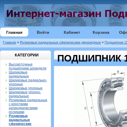
Главная
Войти
Кабинет
Корзина
Оф
Главная
>
Роликовые радиальные сферические двухрядные
>
Подшипник 11
КАТЕГОРИИ
ПОДШИПНИК 11
Высокоточные
подшипники шпинделя
Шариковые
радиальные
Шариковые радиально-
упорные
Шариковые упорные
Шариковые упорно-
радиальные
Роликовые радиальные
с короткими
цилиндрическими
роликами
Роликовые
радиальные
сферические