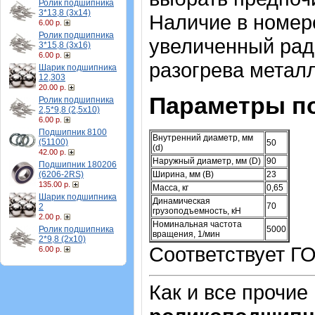
Ролик подшипника
3*13,8 (3х14)
Наличие в номер
6.00 р.
Ролик подшипника
увеличенный рад
3*15,8 (3х16)
6.00 р.
разогрева металл
Шарик подшипника
12,303
20.00 р.
Параметры п
Ролик подшипника
2,5*9,8 (2,5х10)
6.00 р.
Подшипник 8100
Внутренний диаметр, мм
(51100)
50
(d)
42.00 р.
Наружный диаметр, мм (D)
90
Подшипник 180206
(6206-2RS)
Ширина, мм (B)
23
135.00 р.
Масса, кг
0,65
Шарик подшипника
Динамическая
70
2
грузоподъемность, кН
2.00 р.
Номинальная частота
Ролик подшипника
5000
вращения, 1/мин
2*9,8 (2х10)
Соответствует ГО
6.00 р.
Как и все прочие