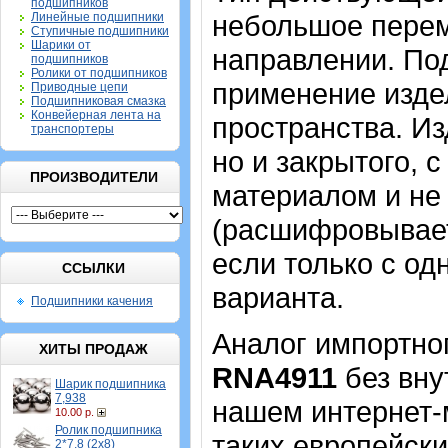
подшипников
небольшое перем
Линейные подшипники
Ступичные подшипники
Шарики от
направлении. По
подшипников
Ролики от подшипников
применение издел
Приводные цепи
Подшипниковая смазка
Конвейерная лента на
пространства. Из
транспортеры
но и закрытого, 
ПРОИЗВОДИТЕЛИ
материалом и не
(расшифровывает
если только с од
ССЫЛКИ
варианта.
Подшипники качения
Аналог импортно
ХИТЫ ПРОДАЖ
RNA4911
без вну
Шарик подшипника
7,938
нашем интернет-м
10.00 р.
Ролик подшипника
таких европейски
2*7,8 (2х8)