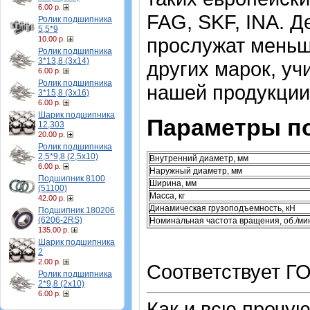
6.00 р.
FAG, SKF, INA. Д
Ролик подшипника
5,5*9
прослужат меньш
10.00 р.
Ролик подшипника
3*13,8 (3х14)
других марок, уч
6.00 р.
Ролик подшипника
нашей продукции
3*15,8 (3х16)
6.00 р.
Шарик подшипника
Параметры п
12,303
20.00 р.
Ролик подшипника
2,5*9,8 (2,5х10)
Внутренний диаметр, мм
6.00 р.
Наружный диаметр, мм
Подшипник 8100
Ширина, мм
(51100)
Масса, кг
42.00 р.
Динамическая грузоподъемность, кН
Подшипник 180206
(6206-2RS)
Номинальная частота вращения, об./ми
135.00 р.
Шарик подшипника
2
2.00 р.
Соответствует ГО
Ролик подшипника
2*9,8 (2х10)
6.00 р.
Как и всю прочу