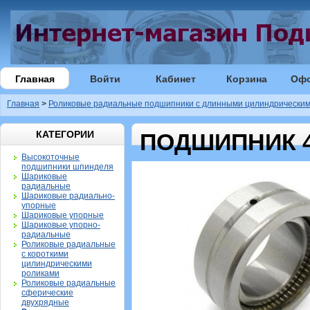
Главная
Войти
Кабинет
Корзина
Оф
Главная
>
Роликовые радиальные подшипники с длинными цилиндрическим
КАТЕГОРИИ
ПОДШИПНИК 40
Высокоточные
подшипники шпинделя
Шариковые
радиальные
Шариковые радиально-
упорные
Шариковые упорные
Шариковые упорно-
радиальные
Роликовые радиальные
с короткими
цилиндрическими
роликами
Роликовые радиальные
сферические
двухрядные