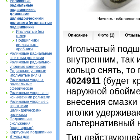
Роликовые
радиальные
подшипники с
длинными
цилиндрическими
Нажмите, чтобы увеличит
роликами (игольчатые
подшипники)
Игольчатые без
Описание
Фото (1)
Отзывы
колец
Подшипники
игольчатые -
Игольчатый подши
дробники
Роликовые радиальные
внутренним, так
с витыми роликами
Роликовые радиально-
упорные конические
кольцо снять, то
Радиально-упорные
игольчатые (РИК)
4024911
(будет к
Роликовые упорно-
радиальные
наружной обойме,
сферические
Роликовые упорные с
коническими роликами
внесения смазки 
Роликовые упорные с
короткими
иголки удерживаю
цилиндрическими
роликами
Подшипники
альтернативный 
скольжения
(шарнирные)
Корпусные подшипники
Тип действующей
Втулки для