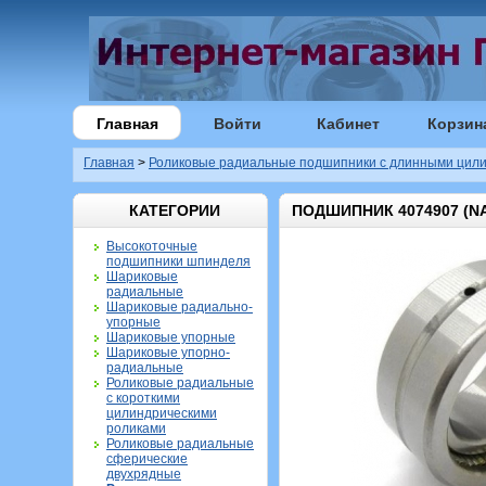
Главная
Войти
Кабинет
Корзин
Главная
>
Роликовые радиальные подшипники с длинными цили
КАТЕГОРИИ
ПОДШИПНИК 4074907 (NA
Высокоточные
подшипники шпинделя
Шариковые
радиальные
Шариковые радиально-
упорные
Шариковые упорные
Шариковые упорно-
радиальные
Роликовые радиальные
с короткими
цилиндрическими
роликами
Роликовые радиальные
сферические
двухрядные