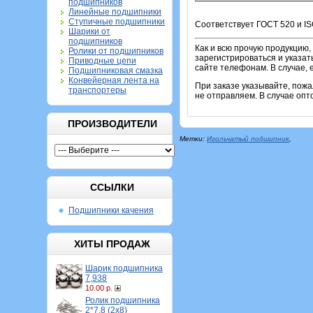
подшипников
Линейные подшипники
Ступичные подшипники
Соответствует ГОСТ 520 и IS
Шарики от
подшипников
Как и всю прочую продукцию,
Ролики от подшипников
зарегистрироваться и указат
Приводные цепи
сайте телефонам. В случае, 
Подшипниковая смазка
Конвейерная лента на
При заказе указывайте, пож
транспортеры
не отправляем. В случае опт
ПРОИЗВОДИТЕЛИ
Метки:
Игольчатый подшипник
,
ССЫЛКИ
Подшипники качения
ХИТЫ ПРОДАЖ
Шарик подшипника
7,938
10.00 р.
Ролик подшипника
2*7,8 (2х8)