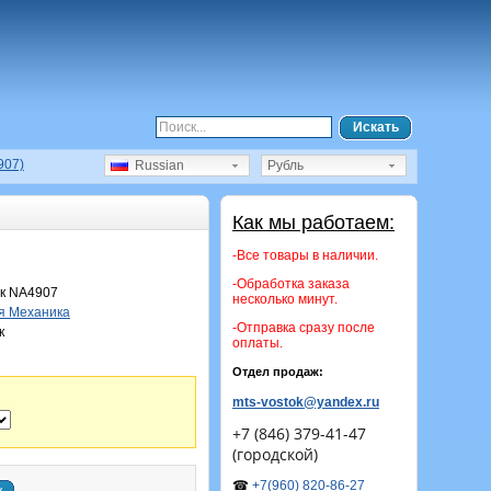
Искать
907)
Russian
Рубль
Как мы работаем:
-Все товары в наличии.
-Обработка заказа
к NA4907
несколько минут.
я Механика
-Отправка сразу после
к
оплаты.
Отдел продаж:
mts-vostok@yandex.ru
+7 (846) 379-41-47
(городской)
☎
+7(960) 820-86-27