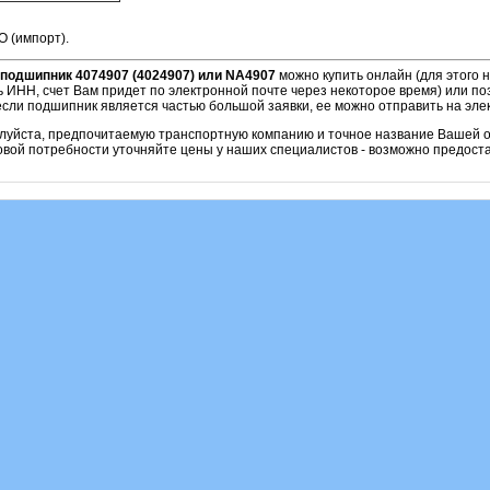
O (импорт).
подшипник 4074907 (4024907) или NA4907
можно купить онлайн (для этого
ь ИНН, счет Вам придет по электронной почте через некоторое время) или по
если подшипник является частью большой заявки, ее можно отправить на эле
алуйста, предпочитаемую транспортную компанию и точное название Вашей о
овой потребности уточняйте цены у наших специалистов - возможно предоста