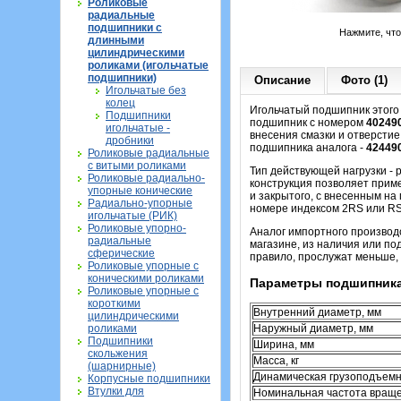
Роликовые
радиальные
подшипники с
Нажмите, чт
длинными
цилиндрическими
роликами (игольчатые
подшипники)
Описание
Фото (1)
Игольчатые без
колец
Игольчатый подшипник этого 
Подшипники
подшипник с номером
40249
игольчатые -
внесения смазки и отверстие
дробники
подшипника аналога -
42449
Роликовые радиальные
с витыми роликами
Тип действующей нагрузки -
Роликовые радиально-
конструкция позволяет приме
упорные конические
и закрытого, с внесенным н
Радиально-упорные
номере индексом 2RS или RS 
игольчатые (РИК)
Роликовые упорно-
Аналог импортного производ
радиальные
магазине, из наличия или по
сферические
правило, прослужат меньше, 
Роликовые упорные с
коническими роликами
Параметры подшипника
Роликовые упорные с
короткими
Внутренний диаметр, мм
цилиндрическими
роликами
Наружный диаметр, мм
Подшипники
Ширина, мм
скольжения
Масса, кг
(шарнирные)
Динамическая грузоподъемн
Корпусные подшипники
Втулки для
Номинальная частота вращен