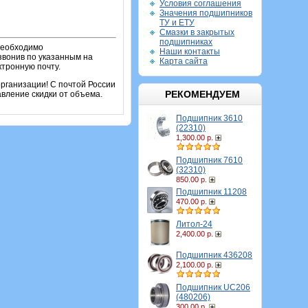
Условия соглашения
Значения подшипников
ТУ и ЕТУ
Смазки в закрытых
подшипниках
 необходимо
Наши контакты
звонив по указанным на
Карта сайта
ктронную почту.
рганизации! С почтой России
РЕКОМЕНДУЕМ
вление скидки от объема.
Подшипник 3610
(22310)
1,300.00 р.
Подшипник 7610
(32310)
850.00 р.
Подшипник 11208
470.00 р.
Литол-24
2,400.00 р.
Подшипник 436208
2,100.00 р.
Подшипник UC206
(480206)
300.00 р.