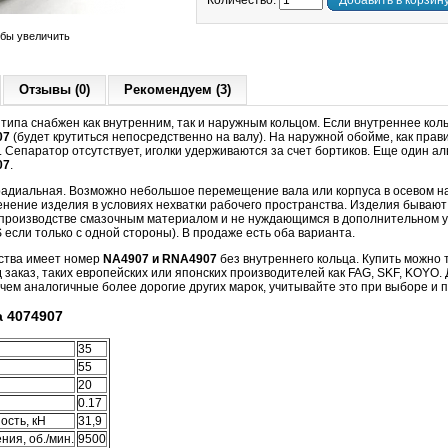
Количество:
Добавить в корзин
обы увеличить
Отзывы (0)
Рекомендуем (3)
типа снабжен как внутренним, так и наружным кольцом. Если внутреннее коль
07
(будет крутиться непосредственно на валу). На наружной обойме, как прав
. Сепаратор отсутствует, иголки удерживаются за счет бортиков. Еще один 
07
.
 радиальная. Возможно небольшое перемещение вала или корпуса в осевом 
нение изделия в условиях нехватки рабочего пространства. Изделия бывают 
а производстве смазочным материалом и не нуждающимся в дополнительном 
если только с одной стороны). В продаже есть оба варианта.
ства имеет номер
NA4907 и RNA4907
без внутреннего кольца.
Купить можно 
д заказ, таких европейских или японских производителей как FAG, SKF, KOYO
чем аналогичные более дорогие других марок, учитывайте это при выборе и 
 4074907
35
55
20
0.17
ость, кН
31,9
ия, об./мин.
9500