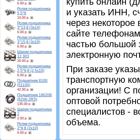
купить онлайн (д
6.00 р.
Ролик подшипника
и указать ИНН, с
5,5*9
10.00 р.
через некоторое 
Ролик подшипника
3*13,8 (3х14)
сайте телефонам
6.00 р.
Ролик подшипника
частью большой з
3*15,8 (3х16)
6.00 р.
электронную почт
Шарик подшипника
12,303
20.00 р.
При заказе указ
Ролик подшипника
2,5*9,8 (2,5х10)
6.00 р.
транспортную ко
Подшипник 8100
(51100)
организации! С п
42.00 р.
Подшипник 180206
оптовой потребн
(6206-2RS)
135.00 р.
специалистов - в
Шарик подшипника
2
2.00 р.
объема.
Ролик подшипника
2*9,8 (2х10)
6.00 р.