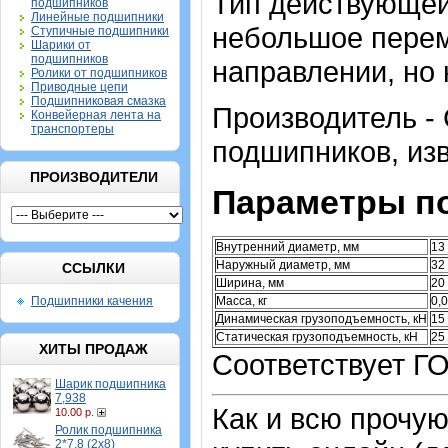
Тип действующей
подшипников
Линейные подшипники
небольшое перем
Ступичные подшипники
Шарики от
подшипников
направлении, но
Ролики от подшипников
Приводные цепи
Подшипниковая смазка
Производитель -
Конвейерная лента на
транспортеры
подшипников, из
ПРОИЗВОДИТЕЛИ
Параметры п
Внутренний диаметр, мм
13
Наружный диаметр, мм
32
ССЫЛКИ
Ширина, мм
20
Подшипники качения
Масса, кг
0,
Динамическая грузоподъемность, кН
15
Статическая грузоподъемность, кН
25
ХИТЫ ПРОДАЖ
Соответствует Г
Шарик подшипника
7,938
Как и всю прочу
10.00 р.
Ролик подшипника
2*7,8 (2х8)