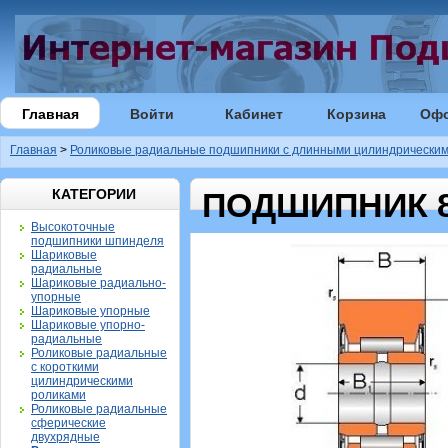
Главная
Войти
Кабинет
Корзина
Оф
Главная
>
Роликовые радиальные подшипники с длинными цилиндрическим
КАТЕГОРИИ
ПОДШИПНИК 8
Высокоточные
подшипники шпинделя
Шариковые
радиальные
Шариковые радиально-
упорные
Шариковые упорные
Шариковые упорно-
радиальные
Роликовые радиальные
с короткими
цилиндрическими
роликами
Роликовые радиальные
сферические
двухрядные