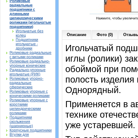
Роликовые
радиальные
подшипники с
длинными
цилиндрическими
Нажмите, чтобы увеличит
роликами (игольчатые
подшипники)
Игольчатые без
Описание
Фото (0)
Отзывы
колец
Подшипники
игольчатые -
Игольчатый подши
дробники
Роликовые радиальные
иглы (ролики) з
с витыми роликами
Роликовые радиально-
упорные конические
обоймой при пом
Радиально-упорные
игольчатые (РИК)
полость изделия 
Роликовые упорно-
радиальные
Однорядный.
сферические
Роликовые упорные с
коническими роликами
Роликовые упорные с
Применяется в а
короткими
цилиндрическими
технике отечеств
роликами
Подшипники
скольжения
уже устаревшей.
(шарнирные)
Корпусные подшипники
Втулки для