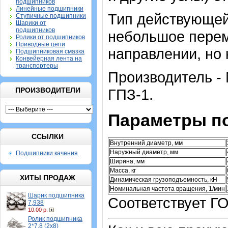
подшипников
Линейные подшипники
Тип действующей
Ступичные подшипники
Шарики от
подшипников
небольшое перем
Ролики от подшипников
Приводные цепи
направлении, но
Подшипниковая смазка
Конвейерная лента на
транспортеры
Производитель -
ПРОИЗВОДИТЕЛИ
ГПЗ-1.
Параметры п
ССЫЛКИ
Внутренний диаметр, мм
Наружный диаметр, мм
Подшипники качения
Ширина, мм
Масса, кг
ХИТЫ ПРОДАЖ
Динамическая грузоподъемность, кН
Номинальная частота вращения, 1/мин
Шарик подшипника
Соответствует Г
7,938
10.00 р.
Ролик подшипника
2*7,8 (2х8)