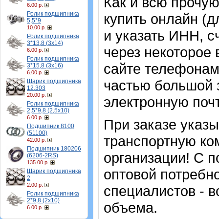
Как и всю прочу
6.00 р.
Ролик подшипника
купить онлайн (д
5,5*9
10.00 р.
и указать ИНН, с
Ролик подшипника
3*13,8 (3х14)
через некоторое 
6.00 р.
Ролик подшипника
сайте телефонам
3*15,8 (3х16)
6.00 р.
частью большой з
Шарик подшипника
12,303
20.00 р.
электронную почт
Ролик подшипника
2,5*9,8 (2,5х10)
6.00 р.
При заказе указ
Подшипник 8100
(51100)
транспортную ко
42.00 р.
Подшипник 180206
организации! С п
(6206-2RS)
135.00 р.
оптовой потребн
Шарик подшипника
2
2.00 р.
специалистов - в
Ролик подшипника
2*9,8 (2х10)
объема.
6.00 р.