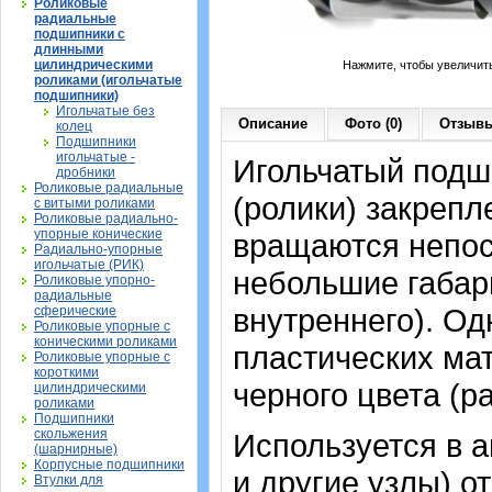
Роликовые
радиальные
подшипники с
длинными
цилиндрическими
Нажмите, чтобы увеличит
роликами (игольчатые
подшипники)
Игольчатые без
Описание
Фото (0)
Отзывы
колец
Подшипники
игольчатые -
Игольчатый подши
дробники
Роликовые радиальные
(ролики) закрепл
с витыми роликами
Роликовые радиально-
упорные конические
вращаются непос
Радиально-упорные
игольчатые (РИК)
небольшие габар
Роликовые упорно-
радиальные
внутреннего). О
сферические
Роликовые упорные с
коническими роликами
пластических мат
Роликовые упорные с
короткими
черного цвета (р
цилиндрическими
роликами
Подшипники
скольжения
Используется в а
(шарнирные)
Корпусные подшипники
и другие узлы) о
Втулки для