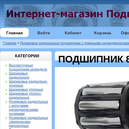
Главная
Войти
Кабинет
Корзина
Оф
Главная
>
Роликовые радиальные подшипники с длинными цилиндрическим
КАТЕГОРИИ
ПОДШИПНИК 8
Высокоточные
подшипники шпинделя
Шариковые
радиальные
Шариковые радиально-
упорные
Шариковые упорные
Шариковые упорно-
радиальные
Роликовые радиальные
с короткими
цилиндрическими
роликами
Роликовые радиальные
сферические
двухрядные