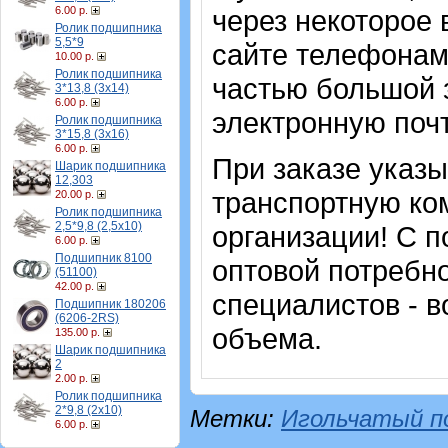
6.00 р.
через некоторое 
Ролик подшипника
5,5*9
сайте телефонам
10.00 р.
Ролик подшипника
частью большой з
3*13,8 (3х14)
6.00 р.
электронную почт
Ролик подшипника
3*15,8 (3х16)
6.00 р.
При заказе указ
Шарик подшипника
12,303
транспортную ко
20.00 р.
Ролик подшипника
2,5*9,8 (2,5х10)
организации! С п
6.00 р.
Подшипник 8100
оптовой потребн
(51100)
42.00 р.
специалистов - в
Подшипник 180206
(6206-2RS)
объема.
135.00 р.
Шарик подшипника
2
2.00 р.
Ролик подшипника
2*9,8 (2х10)
Метки:
Игольчатый п
6.00 р.