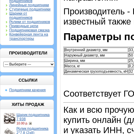
подшипников
Линейные подшипники
Производитель -
Ступичные подшипники
Шарики от
подшипников
известный также 
Ролики от подшипников
Приводные цепи
Подшипниковая смазка
Параметры п
Конвейерная лента на
транспортеры
Внутренний диаметр, мм
33
ПРОИЗВОДИТЕЛИ
Наружный диаметр, мм
50
Ширина, мм
25
Масса, кг
0,
Динамическая грузоподъемность, кН
32
ССЫЛКИ
Подшипники качения
Соответствует ГО
ХИТЫ ПРОДАЖ
Как и всю прочу
Шарик подшипника
купить онлайн (д
7,938
10.00 р.
и указать ИНН, с
Ролик подшипника
2*7,8 (2х8)