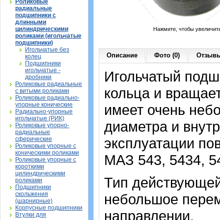
Роликовые
радиальные
подшипники с
длинными
цилиндрическими
Нажмите, чтобы увеличит
роликами (игольчатые
подшипники)
Игольчатые без
Описание
Фото (0)
Отзывы
колец
Подшипники
игольчатые -
Игольчатый подши
дробники
Роликовые радиальные
кольца и вращает
с витыми роликами
Роликовые радиально-
упорные конические
имеет очень неб
Радиально-упорные
игольчатые (РИК)
диаметра и внутр
Роликовые упорно-
радиальные
эксплуатации по
сферические
Роликовые упорные с
коническими роликами
МАЗ 543, 5434, 54
Роликовые упорные с
короткими
цилиндрическими
Тип действующей
роликами
Подшипники
скольжения
небольшое перем
(шарнирные)
Корпусные подшипники
направлении.
Втулки для