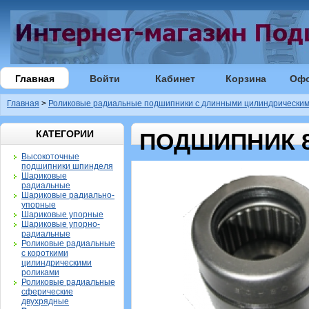
Главная
Войти
Кабинет
Корзина
Оф
Главная
>
Роликовые радиальные подшипники с длинными цилиндрическим
КАТЕГОРИИ
ПОДШИПНИК 8
Высокоточные
подшипники шпинделя
Шариковые
радиальные
Шариковые радиально-
упорные
Шариковые упорные
Шариковые упорно-
радиальные
Роликовые радиальные
с короткими
цилиндрическими
роликами
Роликовые радиальные
сферические
двухрядные