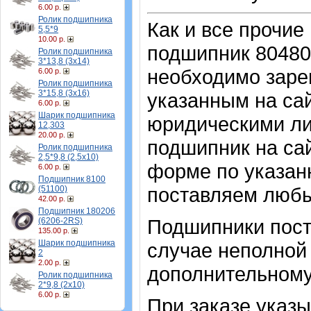
6.00 р.
Ролик подшипника
Как и все прочие
5,5*9
10.00 р.
подшипник 804805
Ролик подшипника
3*13,8 (3х14)
необходимо зарег
6.00 р.
Ролик подшипника
3*15,8 (3х16)
указанным на са
6.00 р.
Шарик подшипника
юридическими ли
12,303
20.00 р.
подшипник на сай
Ролик подшипника
2,5*9,8 (2,5х10)
форме по указан
6.00 р.
Подшипник 8100
поставляем любы
(51100)
42.00 р.
Подшипник 180206
Подшипники пост
(6206-2RS)
135.00 р.
Шарик подшипника
случае неполной
2
2.00 р.
дополнительному
Ролик подшипника
2*9,8 (2х10)
6.00 р.
При заказе указы