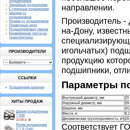
подшипников
направлении.
Линейные подшипники
Ступичные подшипники
Шарики от
подшипников
Производитель -
Ролики от подшипников
Приводные цепи
на-Дону, известн
Подшипниковая смазка
Конвейерная лента на
транспортеры
специализирующи
игольчатых) подш
ПРОИЗВОДИТЕЛИ
продукцию которо
подшипники, отл
ССЫЛКИ
Параметры п
Подшипники качения
Внутренний диаметр, мм
25
ХИТЫ ПРОДАЖ
Наружный диаметр, мм
39
Ширина, мм
30
Шарик подшипника
Масса, кг
0,
7,938
Динамическая грузоподъемность, кН
28
10.00 р.
Соответствует Г
Ролик подшипника
2*7,8 (2х8)