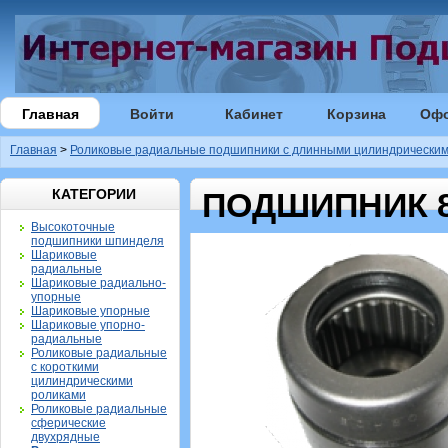
Главная
Войти
Кабинет
Корзина
Оф
Главная
>
Роликовые радиальные подшипники с длинными цилиндрическим
КАТЕГОРИИ
ПОДШИПНИК 8
Высокоточные
подшипники шпинделя
Шариковые
радиальные
Шариковые радиально-
упорные
Шариковые упорные
Шариковые упорно-
радиальные
Роликовые радиальные
с короткими
цилиндрическими
роликами
Роликовые радиальные
сферические
двухрядные