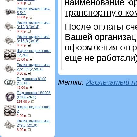
наименование юр
6.00 р.
Ролик подшипника
транспортную ко
5,5*9
10.00 р.
Ролик подшипника
После оплаты сч
3*13,8 (3х14)
6.00 р.
Вашей организац
Ролик подшипника
3*15,8 (3х16)
оформления отгр
6.00 р.
Шарик подшипника
еще не работали
12,303
20.00 р.
Ролик подшипника
2,5*9,8 (2,5х10)
6.00 р.
Подшипник 8100
Метки:
Игольчатый п
(51100)
42.00 р.
Подшипник 180206
(6206-2RS)
135.00 р.
Шарик подшипника
2
2.00 р.
Ролик подшипника
2*9,8 (2х10)
6.00 р.