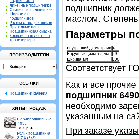
подшипников
подшипник долж
Линейные подшипники
Ступичные подшипники
Шарики от
маслом.
Степень 
подшипников
Ролики от подшипников
Приводные цепи
Параметры п
Подшипниковая смазка
Конвейерная лента на
транспортеры
Внутренний диаметр, мм
41
Наружный диаметр, мм
59
ПРОИЗВОДИТЕЛИ
Ширина, мм
100
Соответствует Г
Как и все прочие
ССЫЛКИ
подшипник 649
Подшипники качения
необходимо зарег
ХИТЫ ПРОДАЖ
указанным на са
Шарик подшипника
7,938
При заказе указы
10.00 р.
Ролик подшипника
2*7,8 (2х8)