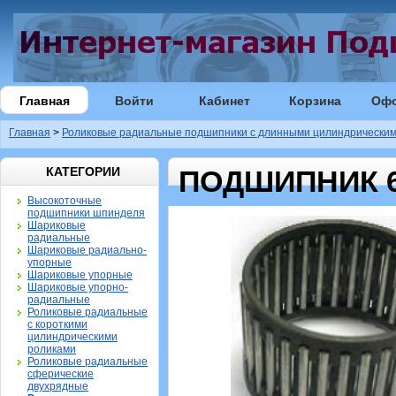
Главная
Войти
Кабинет
Корзина
Оф
Главная
>
Роликовые радиальные подшипники с длинными цилиндрическим
КАТЕГОРИИ
ПОДШИПНИК 6
Высокоточные
подшипники шпинделя
Шариковые
радиальные
Шариковые радиально-
упорные
Шариковые упорные
Шариковые упорно-
радиальные
Роликовые радиальные
с короткими
цилиндрическими
роликами
Роликовые радиальные
сферические
двухрядные