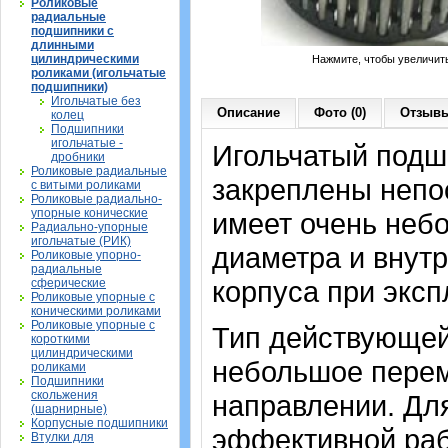
Роликовые
радиальные
подшипники с
длинными
цилиндрическими
Нажмите, чтобы увеличит
роликами (игольчатые
подшипники)
Игольчатые без
Описание
Фото (0)
Отзывы
колец
Подшипники
игольчатые -
Игольчатый подши
дробники
Роликовые радиальные
закреплены непо
с витыми роликами
Роликовые радиально-
упорные конические
имеет очень неб
Радиально-упорные
игольчатые (РИК)
диаметра и внут
Роликовые упорно-
радиальные
корпуса при экс
сферические
Роликовые упорные с
коническими роликами
Роликовые упорные с
Тип действующей
короткими
цилиндрическими
небольшое перем
роликами
Подшипники
скольжения
направлении. Дл
(шарнирные)
Корпусные подшипники
эффективной раб
Втулки для