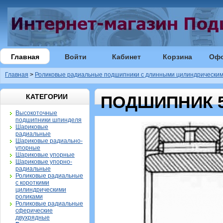
Главная
Войти
Кабинет
Корзина
Оф
Главная
>
Роликовые радиальные подшипники с длинными цилиндрическим
КАТЕГОРИИ
ПОДШИПНИК 5
Высокоточные
подшипники шпинделя
Шариковые
радиальные
Шариковые радиально-
упорные
Шариковые упорные
Шариковые упорно-
радиальные
Роликовые радиальные
с короткими
цилиндрическими
роликами
Роликовые радиальные
сферические
двухрядные