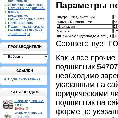
подшипников
Параметры п
Линейные подшипники
Ступичные подшипники
Шарики от
подшипников
Внутренний диаметр, мм
35
Ролики от подшипников
Наружный диаметр, мм
58
Приводные цепи
Подшипниковая смазка
Ширина, мм
22
Конвейерная лента на
Масса, кг
0,
транспортеры
Динамическая грузоподъемность, кН
50
Соответствует Г
ПРОИЗВОДИТЕЛИ
Как и все прочие
подшипник 54707 
ССЫЛКИ
необходимо зарег
Подшипники качения
указанным на са
юридическими ли
ХИТЫ ПРОДАЖ
подшипник на сай
Шарик подшипника
7,938
10.00 р.
форме по указан
Ролик подшипника
2*7,8 (2х8)