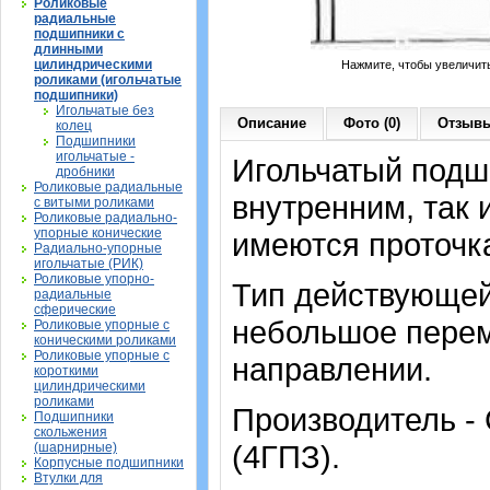
Роликовые
радиальные
подшипники с
длинными
цилиндрическими
Нажмите, чтобы увеличит
роликами (игольчатые
подшипники)
Игольчатые без
Описание
Фото (0)
Отзывы
колец
Подшипники
игольчатые -
Игольчатый подши
дробники
Роликовые радиальные
внутренним, так
с витыми роликами
Роликовые радиально-
упорные конические
имеются проточка
Радиально-упорные
игольчатые (РИК)
Роликовые упорно-
Тип действующей
радиальные
сферические
небольшое перем
Роликовые упорные с
коническими роликами
Роликовые упорные с
направлении.
короткими
цилиндрическими
роликами
Производитель -
Подшипники
скольжения
(4ГПЗ).
(шарнирные)
Корпусные подшипники
Втулки для