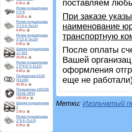
поставляем любы
6.00 р.
Ролик подшипника
5,5*9
При заказе указы
10.00 р.
Ролик подшипника
наименование юр
3*13,8 (3х14)
6.00 р.
транспортную ко
Ролик подшипника
3*15,8 (3х16)
6.00 р.
После оплаты сч
Шарик подшипника
12,303
Вашей организац
20.00 р.
Ролик подшипника
2,5*9,8 (2,5х10)
оформления отгр
6.00 р.
Подшипник 8100
еще не работали
(51100)
42.00 р.
Подшипник 180206
(6206-2RS)
135.00 р.
Метки:
Игольчатый п
Шарик подшипника
2
2.00 р.
Ролик подшипника
2*9,8 (2х10)
6.00 р.