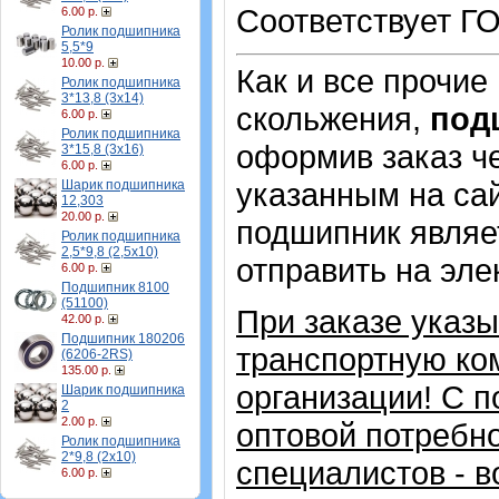
Соответствует ГО
6.00 р.
Ролик подшипника
5,5*9
10.00 р.
Как и все прочие
Ролик подшипника
3*13,8 (3х14)
скольжения,
под
6.00 р.
Ролик подшипника
оформив заказ че
3*15,8 (3х16)
6.00 р.
указанным на сай
Шарик подшипника
12,303
20.00 р.
подшипник являе
Ролик подшипника
2,5*9,8 (2,5х10)
отправить на эле
6.00 р.
Подшипник 8100
(51100)
При заказе указ
42.00 р.
Подшипник 180206
транспортную ко
(6206-2RS)
135.00 р.
организации!
С п
Шарик подшипника
2
2.00 р.
оптовой потребн
Ролик подшипника
2*9,8 (2х10)
специалистов - в
6.00 р.