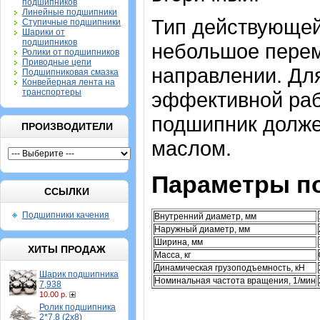
подшипников
Линейные подшипники
Тип действующей
Ступичные подшипники
Шарики от
подшипников
небольшое перем
Ролики от подшипников
Приводные цепи
направлении. Дл
Подшипниковая смазка
Конвейерная лента на
транспортеры
эффективной раб
подшипник долж
ПРОИЗВОДИТЕЛИ
маслом.
Параметры п
ССЫЛКИ
Подшипники качения
Внутренний диаметр, мм
Наружный диаметр, мм
Ширина, мм
ХИТЫ ПРОДАЖ
Масса, кг
Динамическая грузоподъемность, кН
Шарик подшипника
Номинальная частота вращения, 1/мин
7,938
10.00 р.
Ролик подшипника
2*7,8 (2х8)