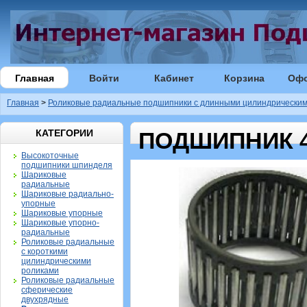
Главная
Войти
Кабинет
Корзина
Оф
Главная
>
Роликовые радиальные подшипники с длинными цилиндрическим
КАТЕГОРИИ
ПОДШИПНИК 4
Высокоточные
подшипники шпинделя
Шариковые
радиальные
Шариковые радиально-
упорные
Шариковые упорные
Шариковые упорно-
радиальные
Роликовые радиальные
с короткими
цилиндрическими
роликами
Роликовые радиальные
сферические
двухрядные