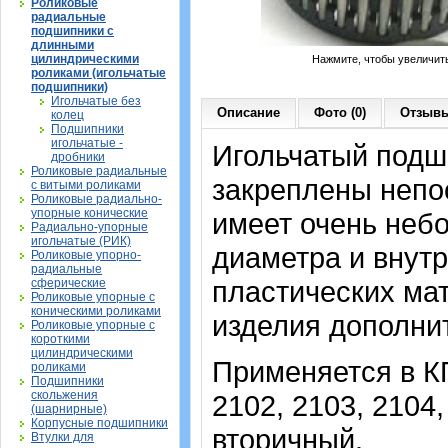
Роликовые
радиальные
подшипники с
длинными
цилиндрическими
Нажмите, чтобы увеличит
роликами (игольчатые
подшипники)
Игольчатые без
Описание
Фото (0)
Отзывы
колец
Подшипники
игольчатые -
Игольчатый подши
дробники
Роликовые радиальные
закреплены непо
с витыми роликами
Роликовые радиально-
упорные конические
имеет очень неб
Радиально-упорные
игольчатые (РИК)
диаметра и внутр
Роликовые упорно-
радиальные
пластических мат
сферические
Роликовые упорные с
коническими роликами
изделия дополни
Роликовые упорные с
короткими
цилиндрическими
Применяется в К
роликами
Подшипники
скольжения
2102, 2103, 2104,
(шарнирные)
Корпусные подшипники
вторичный.
Втулки для