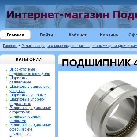
Главная
Войти
Кабинет
Корзина
Оф
Главная
>
Роликовые радиальные подшипники с длинными цилиндрическим
КАТЕГОРИИ
ПОДШИПНИК 4
Высокоточные
подшипники шпинделя
Шариковые
радиальные
Шариковые радиально-
упорные
Шариковые упорные
Шариковые упорно-
радиальные
Роликовые радиальные
с короткими
цилиндрическими
роликами
Роликовые радиальные
сферические
двухрядные