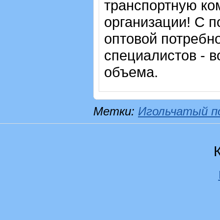
транспортную ко
организации! С п
оптовой потребн
специалистов - в
объема.
Метки:
Игольчатый п