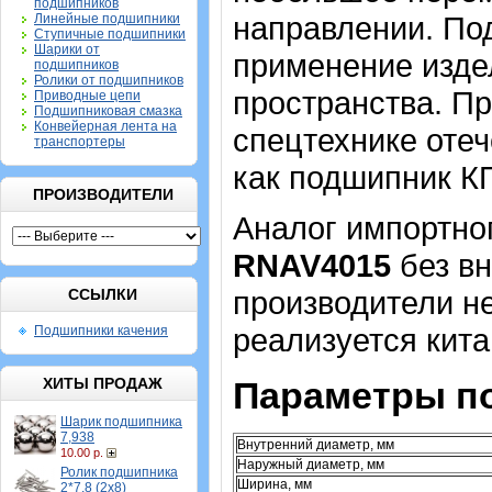
подшипников
направлении. По
Линейные подшипники
Ступичные подшипники
Шарики от
применение издел
подшипников
Ролики от подшипников
пространства. П
Приводные цепи
Подшипниковая смазка
Конвейерная лента на
спецтехнике отеч
транспортеры
как подшипник К
ПРОИЗВОДИТЕЛИ
Аналог импортно
RNAV4015
без вн
производители не
ССЫЛКИ
реализуется кита
Подшипники качения
ХИТЫ ПРОДАЖ
Параметры п
Шарик подшипника
7,938
Внутренний диаметр, мм
10.00 р.
Наружный диаметр, мм
Ролик подшипника
Ширина, мм
2*7,8 (2х8)