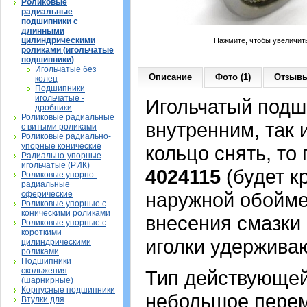
Роликовые
радиальные
подшипники с
длинными
цилиндрическими
Нажмите, чтобы увеличит
роликами (игольчатые
подшипники)
Игольчатые без
Описание
Фото (1)
Отзывы
колец
Подшипники
игольчатые -
Игольчатый подши
дробники
Роликовые радиальные
внутренним, так
с витыми роликами
Роликовые радиально-
упорные конические
кольцо снять, то
Радиально-упорные
игольчатые (РИК)
4024115
(будет к
Роликовые упорно-
радиальные
наружной обойме,
сферические
Роликовые упорные с
коническими роликами
внесения смазки 
Роликовые упорные с
короткими
иголки удерживаю
цилиндрическими
роликами
Подшипники
скольжения
Тип действующей
(шарнирные)
Корпусные подшипники
небольшое перем
Втулки для