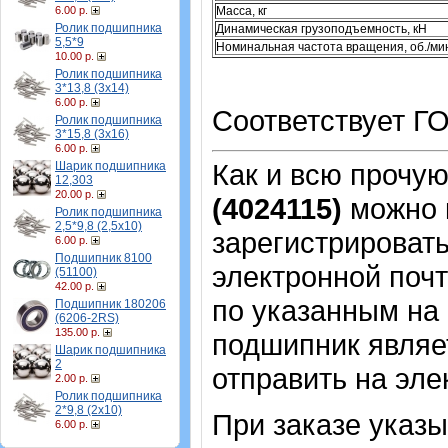
6.00 р.
Масса, кг
Ролик подшипника
Динамическая грузоподъемность, кН
5,5*9
Номинальная частота вращения, об./ми
10.00 р.
Ролик подшипника
3*13,8 (3х14)
6.00 р.
Соответствует ГО
Ролик подшипника
3*15,8 (3х16)
6.00 р.
Как и всю прочу
Шарик подшипника
12,303
20.00 р.
(4024115)
можно 
Ролик подшипника
2,5*9,8 (2,5х10)
зарегистрировать
6.00 р.
Подшипник 8100
электронной почт
(51100)
42.00 р.
по указанным на 
Подшипник 180206
(6206-2RS)
135.00 р.
подшипник являе
Шарик подшипника
2
отправить на эле
2.00 р.
Ролик подшипника
2*9,8 (2х10)
При заказе указ
6.00 р.