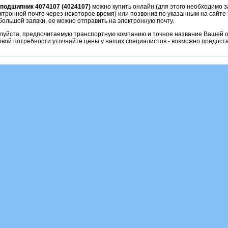
подшипник 4074107 (4024107)
можно купить онлайн (для этого необходимо з
ктронной почте через некоторое время) или позвонив по указанным на сайте 
ольшой заявки, ее можно отправить на электронную почту.
алуйста, предпочитаемую транспортную компанию и точное название Вашей о
овой потребности уточняйте цены у наших специалистов - возможно предоста