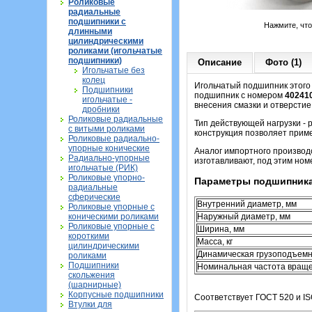
Роликовые
радиальные
подшипники с
Нажмите, чт
длинными
цилиндрическими
роликами (игольчатые
подшипники)
Описание
Фото (1)
Игольчатые без
колец
Игольчатый подшипник этого 
Подшипники
подшипник с номером
40241
игольчатые -
внесения смазки и отверстие
дробники
Роликовые радиальные
Тип действующей нагрузки -
с витыми роликами
конструкция позволяет приме
Роликовые радиально-
упорные конические
Аналог импортного производ
Радиально-упорные
изготавливают, под этим ном
игольчатые (РИК)
Роликовые упорно-
Параметры подшипника
радиальные
сферические
Внутренний диаметр, мм
Роликовые упорные с
коническими роликами
Наружный диаметр, мм
Роликовые упорные с
Ширина, мм
короткими
Масса, кг
цилиндрическими
Динамическая грузоподъемн
роликами
Подшипники
Номинальная частота вращен
скольжения
(шарнирные)
Корпусные подшипники
Соответствует ГОСТ 520 и IS
Втулки для