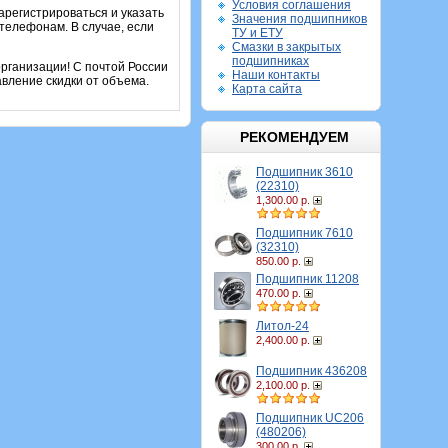
Условия соглашения
арегистрироваться и указать
Значения подшипников
телефонам. В случае, если
ТУ и ЕТУ
Смазки в закрытых
подшипниках
рганизации! С почтой России
Наши контакты
вление скидки от объема.
Карта сайта
РЕКОМЕНДУЕМ
Подшипник 3610
(22310)
1,300.00 р.
Подшипник 7610
(32310)
850.00 р.
Подшипник 11208
470.00 р.
Литол-24
2,400.00 р.
Подшипник 436208
2,100.00 р.
Подшипник UC206
(480206)
300.00 р.