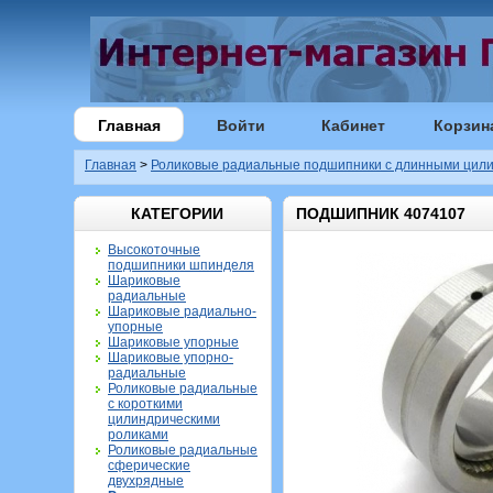
Главная
Войти
Кабинет
Корзин
Главная
>
Роликовые радиальные подшипники с длинными цили
КАТЕГОРИИ
ПОДШИПНИК 4074107
Высокоточные
подшипники шпинделя
Шариковые
радиальные
Шариковые радиально-
упорные
Шариковые упорные
Шариковые упорно-
радиальные
Роликовые радиальные
с короткими
цилиндрическими
роликами
Роликовые радиальные
сферические
двухрядные