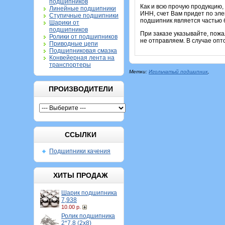
подшипников
Как и всю прочую продукцию,
Линейные подшипники
ИНН, счет Вам придет по эле
Ступичные подшипники
подшипник является частью б
Шарики от
подшипников
При заказе указывайте, пож
Ролики от подшипников
не отправляем. В случае опт
Приводные цепи
Подшипниковая смазка
Конвейерная лента на
транспортеры
Метки:
Игольчатый подшипник
,
ПРОИЗВОДИТЕЛИ
ССЫЛКИ
Подшипники качения
ХИТЫ ПРОДАЖ
Шарик подшипника
7,938
10.00 р.
Ролик подшипника
2*7,8 (2х8)