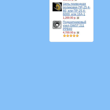
Цепь приводная
роликовая ПР-25,4-
60, или ПР-25,4-
6000, или 16A-1
1,200.00 р.
Подшипниковый
узел GWST 211
PPB40
4,700.00 р.