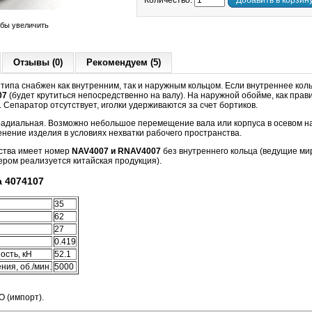
Количество:
Добавить в корзин
обы увеличить
Отзывы (0)
Рекомендуем (5)
типа снабжен как внутренним, так и наружным кольцом. Если внутреннее коль
07
(будет крутиться непосредственно на валу). На наружной обойме, как прав
. Сепаратор отсутствует, иголки удерживаются за счет бортиков.
 радиальная. Возможно небольшое перемещение вала или корпуса в осевом 
нение изделия в условиях нехватки рабочего пространства.
ства имеет номер
NAV4007 и RNAV4007
без внутреннего кольца (ведущие м
ером реализуется китайская продукция).
 4074107
35
62
27
0.419
ость, кН
52.1
ия, об./мин.
5000
O (импорт).