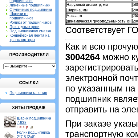
подшипников
Наружный диаметр, мм
58
Линейные подшипники
Ступичные подшипники
Ширина, мм
20
Шарики от
Масса, кг
25
подшипников
Динамическая грузоподъемность, кН
20
Ролики от подшипников
Приводные цепи
Соответствует Г
Подшипниковая смазка
Конвейерная лента на
транспортеры
Как и всю прочу
3004264
можно к
ПРОИЗВОДИТЕЛИ
зарегистрировать
электронной почт
ССЫЛКИ
по указанным на 
Подшипники качения
подшипник являе
отправить на эле
ХИТЫ ПРОДАЖ
Шарик подшипника
При заказе указ
7,938
10.00 р.
транспортную ко
Ролик подшипника
2*7,8 (2х8)