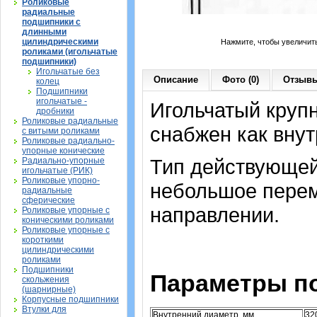
Роликовые
радиальные
подшипники с
длинными
цилиндрическими
Нажмите, чтобы увеличит
роликами (игольчатые
подшипники)
Игольчатые без
Описание
Фото (0)
Отзывы
колец
Подшипники
игольчатые -
Игольчатый круп
дробники
Роликовые радиальные
снабжен как внут
с витыми роликами
Роликовые радиально-
упорные конические
Тип действующей
Радиально-упорные
игольчатые (РИК)
Роликовые упорно-
небольшое перем
радиальные
сферические
направлении.
Роликовые упорные с
коническими роликами
Роликовые упорные с
короткими
цилиндрическими
роликами
Подшипники
Параметры п
скольжения
(шарнирные)
Корпусные подшипники
Втулки для
Внутренний диаметр, мм
32