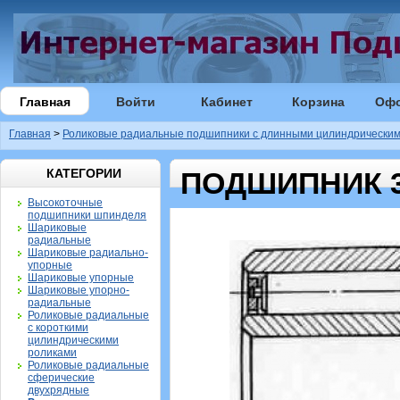
Главная
Войти
Кабинет
Корзина
Оф
Главная
>
Роликовые радиальные подшипники с длинными цилиндрическим
КАТЕГОРИИ
ПОДШИПНИК 3
Высокоточные
подшипники шпинделя
Шариковые
радиальные
Шариковые радиально-
упорные
Шариковые упорные
Шариковые упорно-
радиальные
Роликовые радиальные
с короткими
цилиндрическими
роликами
Роликовые радиальные
сферические
двухрядные