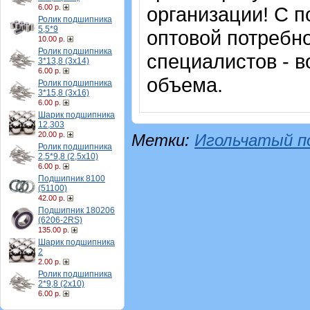
6.00 р.
организации! С п
Ролик подшипника
5,5*9
оптовой потребн
10.00 р.
Ролик подшипника
специалистов - в
3*13,8 (3х14)
6.00 р.
объема.
Ролик подшипника
3*15,8 (3х16)
6.00 р.
Шарик подшипника
12,303
20.00 р.
Метки:
Игольчатый п
Ролик подшипника
2,5*9,8 (2,5х10)
6.00 р.
Подшипник 8100
(51100)
42.00 р.
Подшипник 180206
(6206-2RS)
135.00 р.
Шарик подшипника
2
2.00 р.
Ролик подшипника
2*9,8 (2х10)
6.00 р.