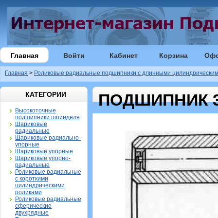
Главная
Войти
Кабинет
Корзина
Оф
Главная
>
Роликовые радиальные подшипники с длинными цилиндрическим
КАТЕГОРИИ
ПОДШИПНИК 3
Высокоточные
подшипники шпинделя
Шариковые
радиальные
Шариковые радиально-
упорные
Шариковые упорные
Шариковые упорно-
радиальные
Роликовые радиальные
с короткими
цилиндрическими
роликами
Роликовые радиальные
сферические
двухрядные