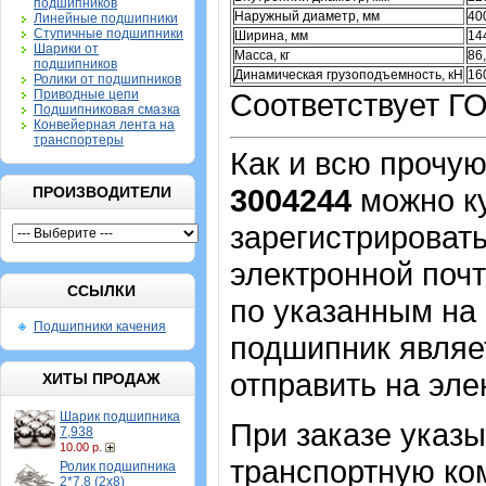
подшипников
Наружный диаметр, мм
40
Линейные подшипники
Ступичные подшипники
Ширина, мм
14
Шарики от
Масса, кг
86
подшипников
Динамическая грузоподъемность, кН
16
Ролики от подшипников
Приводные цепи
Соответствует Г
Подшипниковая смазка
Конвейерная лента на
транспортеры
Как и всю прочу
3004244
можно к
ПРОИЗВОДИТЕЛИ
зарегистрировать
электронной почт
ССЫЛКИ
по указанным на 
Подшипники качения
подшипник являе
отправить на эле
ХИТЫ ПРОДАЖ
Шарик подшипника
При заказе указ
7,938
10.00 р.
транспортную ко
Ролик подшипника
2*7,8 (2х8)