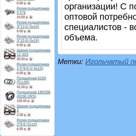
6.00 р.
организации! С п
Ролик подшипника
5,5*9
оптовой потребн
10.00 р.
Ролик подшипника
специалистов - в
3*13,8 (3х14)
6.00 р.
объема.
Ролик подшипника
3*15,8 (3х16)
6.00 р.
Шарик подшипника
12,303
20.00 р.
Метки:
Игольчатый п
Ролик подшипника
2,5*9,8 (2,5х10)
6.00 р.
Подшипник 8100
(51100)
42.00 р.
Подшипник 180206
(6206-2RS)
135.00 р.
Шарик подшипника
2
2.00 р.
Ролик подшипника
2*9,8 (2х10)
6.00 р.