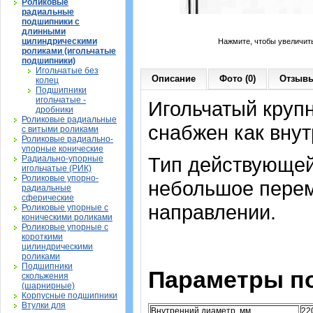
Роликовые
радиальные
подшипники с
длинными
цилиндрическими
Нажмите, чтобы увеличит
роликами (игольчатые
подшипники)
Игольчатые без
Описание
Фото (0)
Отзывы
колец
Подшипники
игольчатые -
Игольчатый круп
дробники
Роликовые радиальные
снабжен как внут
с витыми роликами
Роликовые радиально-
упорные конические
Тип действующей
Радиально-упорные
игольчатые (РИК)
Роликовые упорно-
небольшое перем
радиальные
сферические
направлении.
Роликовые упорные с
коническими роликами
Роликовые упорные с
короткими
цилиндрическими
роликами
Подшипники
Параметры п
скольжения
(шарнирные)
Корпусные подшипники
Втулки для
Внутренний диаметр, мм
22