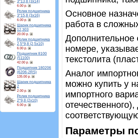
3*13,8 (3х14)
6.00 р.
Основное назнач
Ролик подшипника
3*15,8 (3х16)
6.00 р.
работа в сложных
Шарик подшипника
12,303
20.00 р.
Дополнительное о
Ролик подшипника
2,5*9,8 (2,5х10)
номере, указывает
6.00 р.
Подшипник 8100
текстолита (плас
(51100)
42.00 р.
Подшипник 180206
Аналог импортно
(6206-2RS)
135.00 р.
можно купить у н
Шарик подшипника
2
2.00 р.
импортного вари
Ролик подшипника
2*9,8 (2х10)
отечественного),
6.00 р.
соответствующую
Параметры п