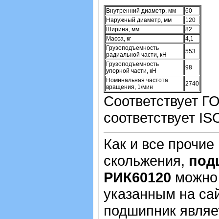
Внутренний диаметр, мм
60
Наружный диаметр, мм
120
Ширина, мм
82
Масса, кг
4,1
Грузоподъемность
553
радиальной части, кН
Грузоподъемность
98
упорной части, кН
Номинальная частота
2740
вращения, 1/мин
Соответствует Г
соответствует IS
Как и все прочие
скольжения,
под
РИК60120
можно 
указанным на са
подшипник являе