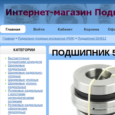
Главная
Войти
Кабинет
Корзина
Оф
Главная
>
Радиально-упорные игольчатые (РИК)
>
Подшипник 504912
КАТЕГОРИИ
ПОДШИПНИК 5
Высокоточные
подшипники шпинделя
Шариковые
радиальные
Шариковые радиально-
упорные
Шариковые упорные
Шариковые упорно-
радиальные
Роликовые радиальные
с короткими
цилиндрическими
роликами
Роликовые радиальные
сферические
двухрядные