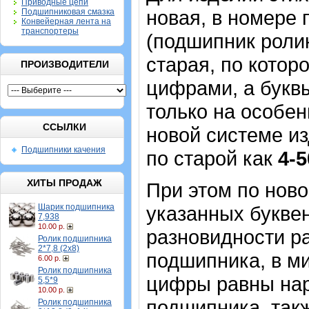
Приводные цепи
новая, в номере
Подшипниковая смазка
Конвейерная лента на
транспортеры
(подшипник роли
старая, по котор
ПРОИЗВОДИТЕЛИ
цифрами, а буквы
только на особе
ССЫЛКИ
новой системе и
Подшипники качения
по старой как
4-
ХИТЫ ПРОДАЖ
При этом по нов
Шарик подшипника
указанных букве
7,938
10.00 р.
разновидности р
Ролик подшипника
2*7,8 (2х8)
подшипника, в м
6.00 р.
Ролик подшипника
цифры равны нар
5,5*9
10.00 р.
подшипника, так
Ролик подшипника