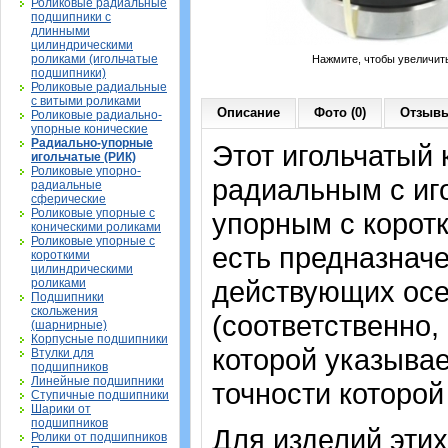
Роликовые радиальные
подшипники с
длинными
цилиндрическими
роликами (игольчатые
Нажмите, чтобы увеличит
подшипники)
Роликовые радиальные
с витыми роликами
Описание
Фото (0)
Отзывы
Роликовые радиально-
упорные конические
Радиально-упорные
Этот игольчатый
игольчатые (РИК)
Роликовые упорно-
радиальным с иг
радиальные
сферические
Роликовые упорные с
упорным с корот
коническими роликами
Роликовые упорные с
есть предназнач
короткими
цилиндрическими
действующих осе
роликами
Подшипники
скольжения
(соответственно,
(шарнирные)
Корпусные подшипники
которой указывае
Втулки для
подшипников
Линейные подшипники
точности которой
Ступичные подшипники
Шарики от
подшипников
Для изделий этих
Ролики от подшипников